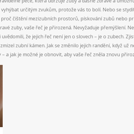
ravidelné péče, která udržuje zuby a dásně zdravé a umožň
 vyhýbat určitým zvukům, protože vás to bolí. Nebo se stydít
, proč čištění mezizubních prostorů, pískování zubů nebo pra
ravé zuby, vaše řeč je přirozená. Nevyžaduje přemýšlení. Ne
 uvědomili, že jejich řeč není jen o slovech – je o zubech. Zjist
ž zmizel zubní kámen. Jak se změnilo jejich randění, když už 
ty – a jak je možné je obnovit, aby vaše řeč zněla znovu přiro