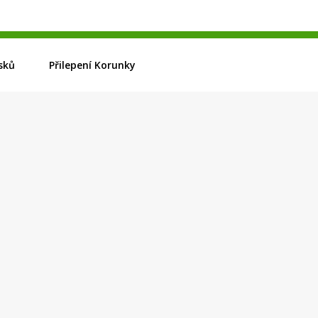
sků
Přilepení Korunky