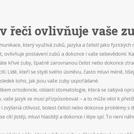
iv řeči ovlivňuje vaše 
nikace, který využívá zubů, jazyka a čelistí jako fyzických 
list, ovlivňuje postavení zubů a dokonce i vaše sebevědomí
.
Kaž
áte křivé zuby, špatně zarovnanou čelist nebo dokonce ztra
cítí. Lidé, kteří se stydí svého úsměvu, často mluví méně, ti
ýsledek toho, jak jsou vaše zuby uspořádané.
ledkem
ortodoncie
,
oblasti stomatologie, která se zabývá opra
 vaše jazyk se musí přizpůsobovat – a to může vést k přetíž
 zvýšená citlivost, bolest čelisti nebo dokonce problémy s 
e cítí jistěji, mluví hlasitěji a dokonce i lépe spí. To není 