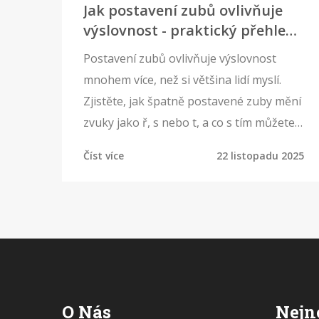
Jak postavení zubů ovlivňuje
výslovnost - praktický přehled
pro každého
Postavení zubů ovlivňuje výslovnost
mnohem více, než si většina lidí myslí.
Zjistěte, jak špatně postavené zuby mění
zvuky jako ř, s nebo t, a co s tím můžete
dělat.
Číst více
22 listopadu 2025
O Nás
Nejn