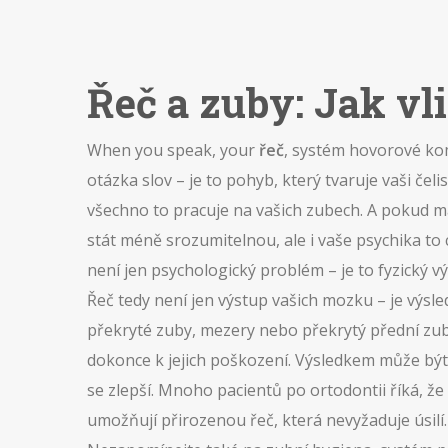
Řeč a zuby: Jak vl
When you speak, your
řeč
,
systém hovorové komu
otázka slov – je to pohyb, který tvaruje vaši če
všechno to pracuje na vašich zubech. A pokud m
stát méně srozumitelnou, ale i vaše psychika to 
není jen psychologický problém – je to fyzický v
Řeč tedy není jen výstup vašich mozku – je výs
překryté zuby, mezery nebo překrytý přední zub,
dokonce k jejich poškození. Výsledkem může být i
se zlepší. Mnoho pacientů po ortodontii říká, že s
umožňují přirozenou řeč, která nevyžaduje úsilí.