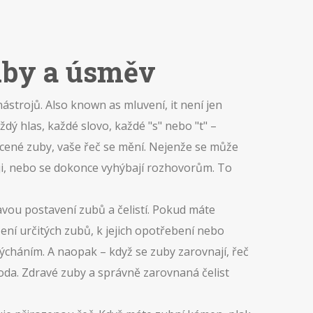
zuby a úsměv
nástrojů
. Also known as
mluvení
, it
není jen
dý hlas, každé slovo, každé "s" nebo "t" –
cené zuby, vaše řeč se mění. Nejenže se může
šeji, nebo se dokonce vyhýbají rozhovorům. To
vou postavení zubů a čelistí
. Pokud máte
ení určitých zubů, k jejich opotřebení nebo
dýcháním. A naopak – když se zuby zarovnají, řeč
náhoda. Zdravé zuby a správně zarovnaná čelist