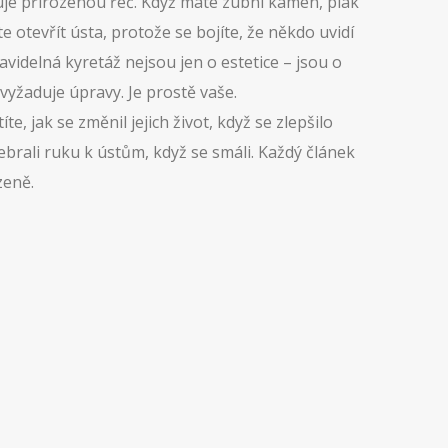
uje přirozenou řeč
. Když máte zubní kámen, plak
e otevřít ústa, protože se bojíte, že někdo uvidí
videlná kyretáž nejsou jen o estetice – jsou o
vyžaduje úpravy. Je prostě vaše.
íte, jak se změnil jejich život, když se zlepšilo
nebrali ruku k ústům, když se smáli. Každý článek
zeně.