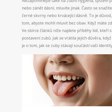
Nezapomínejte také na
zubní hygiena
,
systém p
nebo zánět dásní, mluvíte jinak. Často se snažíte
černé skvrny nebo krvácející dásně. To je důvod
tom, abyste mohli mluvit bez obav. Když máte zd
Ve sbírce článků níže najdete příběhy lidí, kteří si
postavení zubů. Jak se vrátila jejich důvěra, kdy
je o tom, jak se zuby stávají součástí vaší identi