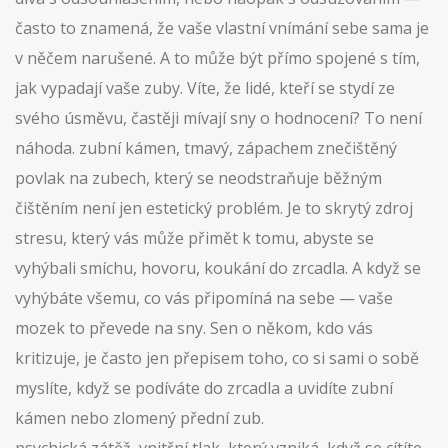
často to znamená, že vaše vlastní vnímání sebe sama je
v něčem narušené. A to může být přímo spojené s tím,
jak vypadají vaše zuby. Víte, že lidé, kteří se stydí ze
svého úsměvu, častěji mívají sny o hodnocení? To není
náhoda.
zubní kámen
,
tmavý, zápachem znečištěný
povlak na zubech, který se neodstraňuje běžným
čištěním
není jen estetický problém. Je to skrytý zdroj
stresu, který vás může přimět k tomu, abyste se
vyhýbali smíchu, hovoru, koukání do zrcadla. A když se
vyhýbáte všemu, co vás připomíná na sebe — vaše
mozek to převede na sny. Sen o někom, kdo vás
kritizuje, je často jen přepisem toho, co si sami o sobě
myslíte, když se podíváte do zrcadla a uvidíte zubní
kámen nebo zlomený přední zub.