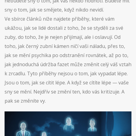
nebudete sny o tom, jak vás někdo hodnotí. Budete mít
sny o tom, jak se smějete, když nikdo nevidí.
Ve sbírce článků níže najdete příběhy, které vám
ukážou, jak se lidé dostali z toho, že se styděli za své
zuby, do toho, že je nejen přijímají, ale i oslavují. Od
toho, jak černý zubní kámen ničí vaši náladu, přes to,
jak se mění psychika po odstranění rovnátek, až po to,
jak jednoduchá údržba fazet může změnit celý váš vztah
k zrcadlu. Tyto příběhy nejsou o tom, jak vypadat lépe.
Jsou o tom, jak se cítit lépe. A když se cítíte lépe — vaše
sny se mění. Nejdřív se změní ten, kdo vás kritizuje. A
pak se změníte vy.