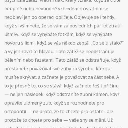
psychická zátěž
,
vnitřní tlak, který vzniká, když se cítíte
neúplně nebo nevhodně vzhledem k ostatním
se
neobjeví jen po operaci obličeje. Objevuje se i tehdy,
když si všimnete, že se vám za posledních pár let ztratil
úsměv. Když se vyhýbáte fotkám, když se vyhýbáte
hovoru s lidmi, když se vás někdo zeptá: „Co se ti stalo?“
a vy jen zavrtíte hlavou. Tato zátěž se neodstraňuje
bělením nebo fazetami. Tato zátěž se odstraňuje, když
přestanete považovat své zuby za výrobu, kterou
musíte skrývat, a začnete je považovat za část sebe. A
to je přesně to, co se stává, když začnete řešit příčinu
— ne jen následek. Když odstraníte zubní kámen, když
opravíte ulomený zub, když se rozhodnete pro
ortodontii — ne proto, že to chcete pro ostatní, ale
protože to chcete pro sebe — vaše sny se mění. Už