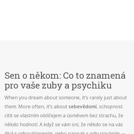
Sen o někom: Co to znamená
pro vaše zuby a psychiku
When you dream about someone, it’s rarely just about
them. More often, it’s about
sebevědomí
,
schopnost
cítit se vlastním obličejem a úsměvem bez strachu, že
někdo hodnotí
. A když se vám sní, že někdo se na vás
dívá s odsouhlasením, nebo naopak s odsuzováním —