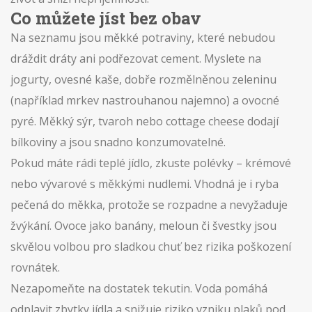
Co můžete jíst bez obav
Na seznamu jsou měkké potraviny, které nebudou
dráždit dráty ani podřezovat cement. Myslete na
jogurty, ovesné kaše, dobře rozmělněnou zeleninu
(například mrkev nastrouhanou najemno) a ovocné
pyré. Měkký sýr, tvaroh nebo cottage cheese dodají
bílkoviny a jsou snadno konzumovatelné.
Pokud máte rádi teplé jídlo, zkuste polévky – krémové
nebo vývarové s měkkými nudlemi. Vhodná je i ryba
pečená do měkka, protože se rozpadne a nevyžaduje
žvýkání. Ovoce jako banány, meloun či švestky jsou
skvělou volbou pro sladkou chuť bez rizika poškození
rovnátek.
Nezapomeňte na dostatek tekutin. Voda pomáhá
odplavit zbytky jídla a snižuje riziko vzniku plaků pod