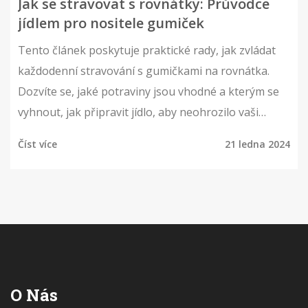
Jak se stravovat s rovnátky: Průvodce
jídlem pro nositele gumiček
Tento článek poskytuje praktické rady, jak zvládat
každodenní stravování s gumičkami na rovnátka.
Dozvíte se, jaké potraviny jsou vhodné a kterým se
vyhnout, jak připravit jídlo, aby neohrozilo vaši
ortodontickou léčbu a jak správně pečovat o ústa. V
Číst více
21 ledna 2024
článku najdete také tipy na jednoduché a bezpečné
recepty vhodné pro nositele rovnátek.
O Nás