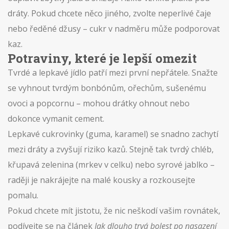
dráty. Pokud chcete něco jiného, zvolte neperlivé čaje
nebo ředěné džusy – cukr v nadměru může podporovat
kaz.
Potraviny, které je lepší omezit
Tvrdé a lepkavé jídlo patří mezi první nepřátele. Snažte
se vyhnout tvrdým bonbónům, ořechům, sušenému
ovoci a popcornu – mohou drátky ohnout nebo
dokonce vymanit cement.
Lepkavé cukrovinky (guma, karamel) se snadno zachytí
mezi dráty a zvyšují riziko kazů. Stejně tak tvrdý chléb,
křupavá zelenina (mrkev v celku) nebo syrové jablko –
raději je nakrájejte na malé kousky a rozkousejte
pomalu.
Pokud chcete mít jistotu, že nic neškodí vašim rovnátek,
podívejte se na článek
Jak dlouho trvá bolest po nasazení