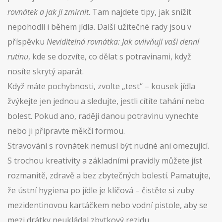
rovnátek a jak ji zmírnit
. Tam najdete tipy, jak snížit
nepohodlí i během jídla. Další užitečné rady jsou v
příspěvku
Neviditelná rovnátka: Jak ovlivňují vaši denní
rutinu
, kde se dozvíte, co dělat s potravinami, když
nosíte skrytý aparát.
Když máte pochybnosti, zvolte „test“ – kousek jídla
žvýkejte jen jednou a sledujte, jestli cítíte tahání nebo
bolest. Pokud ano, raději danou potravinu vynechte
nebo ji připravte měkčí formou.
Stravování s rovnátek nemusí být nudné ani omezující.
S trochou kreativity a základními pravidly můžete jíst
rozmanitě, zdravě a bez zbytečných bolestí. Pamatujte,
že ústní hygiena po jídle je klíčová – čistěte si zuby
mezidentinovou kartáčkem nebo vodní pistole, aby se
mezi drátky neukládal zbytkový rezidu.