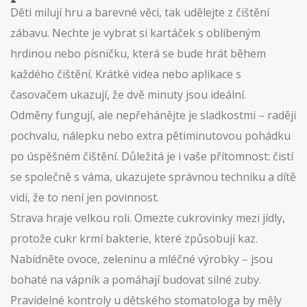
Děti milují hru a barevné věci, tak udělejte z čištění
zábavu. Nechte je vybrat si kartáček s oblíbeným
hrdinou nebo písničku, která se bude hrát během
každého čištění. Krátké videa nebo aplikace s
časovačem ukazují, že dvě minuty jsou ideální.
Odměny fungují, ale nepřehánějte je sladkostmi – raději
pochvalu, nálepku nebo extra pětiminutovou pohádku
po úspěšném čištění. Důležitá je i vaše přítomnost: čistí
se společně s váma, ukazujete správnou techniku a dítě
vidí, že to není jen povinnost.
Strava hraje velkou roli. Omezte cukrovinky mezi jídly,
protože cukr krmí bakterie, které způsobují kaz.
Nabídněte ovoce, zeleninu a mléčné výrobky – jsou
bohaté na vápník a pomáhají budovat silné zuby.
Pravidelné kontroly u dětského stomatologa by měly