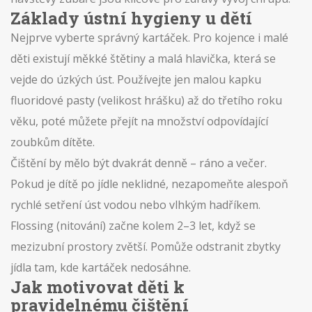
Základy ústní hygieny u dětí
Nejprve vyberte správný kartáček. Pro kojence i malé
děti existují měkké štětiny a malá hlavička, která se
vejde do úzkých úst. Používejte jen malou kapku
fluoridové pasty (velikost hrášku) až do třetího roku
věku, poté můžete přejít na množství odpovídající
zoubkům dítěte.
Čištění by mělo být dvakrát denně – ráno a večer.
Pokud je dítě po jídle neklidné, nezapomeňte alespoň
rychlé setření úst vodou nebo vlhkým hadříkem.
Flossing (nitování) začne kolem 2–3 let, když se
mezizubní prostory zvětší. Pomůže odstranit zbytky
jídla tam, kde kartáček nedosáhne.
Jak motivovat děti k
pravidelnému čištění