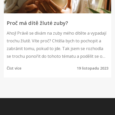
Proč má dítě žluté zuby?
Ahoj! Právě se dívám na zuby mého dítěte a vypadají
trochu žlutě. Víte proč? Chtěla bych to pochopit a
zabránit tomu, pokud to jde. Tak jsem se rozhodla
se trochu ponořit do tohoto tématu a podělit se o
to, co jsem zjistila. Důležitou roli hrají strava, ústní
Číst více
19 listopadu 2023
hygiena a i některé nemoci. Pokud se také potýkáte
s tímto problémem, přečtěte si můj nový článek.