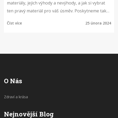
materiály, jejich výhody a nevýhody, a jak si vybrat
ten pravý materiál pro váš úsměv. Poskytneme také
tipy na údržbu a dlouhodobou péči o fazety, aby váš
Číst více
25 února 2024
úsměv zůstal krásný co nejdéle.
O Nás
Zdraví a krása
Nejnovější Blog