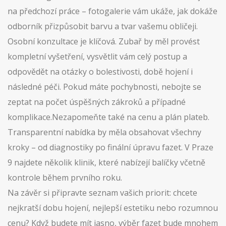
na předchozí práce – fotogalerie vám ukáže, jak dokáže
odborník přizpůsobit barvu a tvar vašemu obličeji.
Osobní konzultace je klíčová. Zubař by měl provést
kompletní vyšetření, vysvětlit vám celý postup a
odpovědět na otázky o bolestivosti, době hojení i
následné péči. Pokud máte pochybnosti, nebojte se
zeptat na počet úspěšných zákroků a případné
komplikace.Nezapomeňte také na cenu a plán plateb.
Transparentní nabídka by měla obsahovat všechny
kroky – od diagnostiky po finální úpravu fazet. V Praze
9 najdete několik klinik, které nabízejí balíčky včetně
kontrole během prvního roku.
Na závěr si připravte seznam vašich priorit: chcete
nejkratší dobu hojení, nejlepší estetiku nebo rozumnou
cenu? Když budete mít jasno, výběr fazet bude mnohem