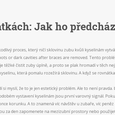
tkách: Jak ho předcháze
kodlivý proces, který ničí sklovinu zubu kvůli kyselinám vyt
pots or dark cavities after braces are removed.
Tento problé
e těžké čistit zuby úplně, a proto se plak hromadí v těch n
yselinu, která pomalu rozežírá sklovinu. A když se rovnátka s
 si myslí, že to je jen estetický problém. Ale to není pravda.
uhodobém vystavení kyselinám
jsou první varovný signál. Poku
konce korunku
. A to znamená víc návštěv u zubaře, víc peněz a 
jednou za den zapomenete na mezizubní prostory nebo použije