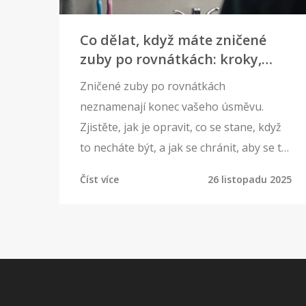
Co dělat, když máte zničené
zuby po rovnátkách: kroky,
které zachrání váš úsměv
Zničené zuby po rovnátkách
neznamenají konec vašeho úsměvu.
Zjistěte, jak je opravit, co se stane, když
to necháte být, a jak se chránit, aby se to
znovu nestalo.
Číst více
26 listopadu 2025