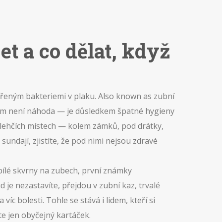
t a co dělat, když
vářeným bakteriemi v plaku
. Also known as
zubní
m není náhoda — je důsledkem špatné hygieny
ejlehčích místech — kolem zámků, pod drátky,
undají, zjistíte, že pod nimi nejsou zdravé
bílé skvrny na zubech
,
první známky
d je nezastavíte, přejdou v
zubní kaz
,
trvalé
víc bolesti. Tohle se stává i lidem, kteří si
te jen obyčejný kartáček.