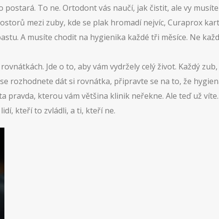
 postará. To ne. Ortodont vás naučí, jak čistit, ale vy musít
rostorů mezi zuby, kde se plak hromadí nejvíc
,
Curaprox kar
 pastu. A musíte chodit na hygienika každé tři měsíce. Ne každ
rovnátkách. Jde o to, aby vám vydržely celý život. Každý zub,
e rozhodnete dát si rovnátka, připravte se na to, že hygiena
ta pravda, kterou vám většina klinik neřekne. Ale teď už víte.
, kteří to zvládli, a ti, kteří ne.