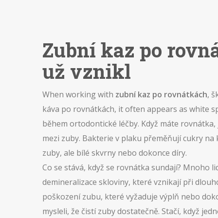
Zubní kaz po rovná
už vznikl
When working with
zubní kaz po rovnátkách
,
š
káva po rovnátkách
, it often appears as white s
během ortodontické léčby. Když máte rovnátka, j
mezi zuby. Bakterie v plaku přeměňují cukry na k
zuby, ale bílé skvrny nebo dokonce díry.
Co se stává, když se rovnátka sundají? Mnoho lidí
demineralizace skloviny, které vznikají při dlo
poškození zubu, které vyžaduje výplň nebo do
mysleli, že čistí zuby dostatečně. Stačí, když 