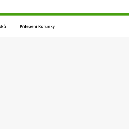
sků
Přilepení Korunky