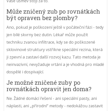
Vaše úsměv stojí za to.
Může zničený zub po rovnátkách
být opraven bez plomby?
Ano, pokud je poškození ještě v počáteční fázi - tedy
jen bílé skvrny bez dutin. Lékař může použít
techniku zvanou infiltrace, kdy se do poškozené
sklovinové struktury vstříkne speciální rezina, která
ji zpevní a zastaví další rozvoj kazu. Tato metoda je
neinvazivní, nevyžaduje vrtání a je vhodná pro mladé
dospělé i dospívající.
Je možné zničené zuby po
rovnátkách opravit jen doma?
Ne. Žádné domácí řešení - ani speciální pasty, ani
náplasti, ani „přírodní“ metody - nedokážou zastavit