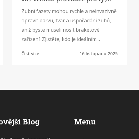
kteří chtějí dokonalý úsměv
Zubní fazety mohou rychle a neinvazivně
opravit barvu, tvar a uspořádání zubů,
aniž byste museli nosit braketové
zařízení. Zjistěte, kdo je ideálním
kandidátem, jak probíhá léčba a co stojí v
Číst více
16 listopadu 2025
ČR v roce 2025.
ovější Blog
Menu