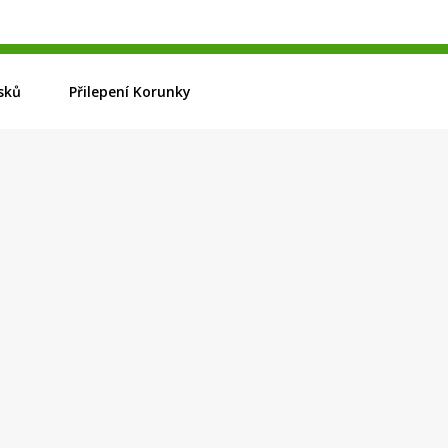
sků
Přilepení Korunky