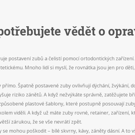
potřebujete vědět o opr
uje postavení zubů a čelistí pomocí ortodontických zařízení
ickému. Mnoho lidí si myslí, že rovnátka jsou jen pro děti, 
 přímo. Špatně postavené zuby ovlivňují dýchání, žvýkání, d
šuje riziko zánětů. A když nežvýkáte správně, zatěžujete bři
způsobené plastové šablony, které postupně posouvají zub
kolem viděli.
A když už máte zuby rovné,
retainer
,
zařízení, 
ejvětší zárukou, že se vše nevrátí zpět.
 se mohou poškodit – bílé skvrny, kávy, záněty dásní. A to 