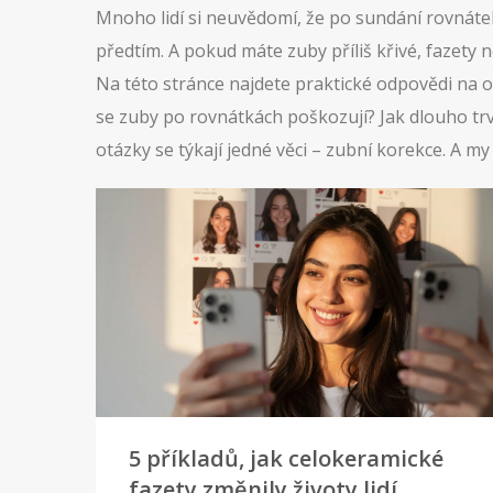
Mnoho lidí si neuvědomí, že po sundání rovnátek 
předtím. A pokud máte zuby příliš křivé, fazety n
Na této stránce najdete praktické odpovědi na ot
se zuby po rovnátkách poškozují? Jak dlouho tr
otázky se týkají jedné věci – zubní korekce. A 
5 příkladů, jak celokeramické
fazety změnily životy lidí