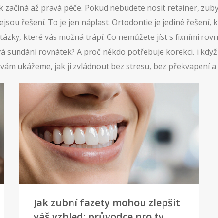
začíná až pravá péče. Pokud nebudete nosit retainer, zuby s
ejsou řešení. To je jen náplast. Ortodontie je jediné řešení, k
ázky, které vás možná trápí: Co nemůžete jíst s fixními rovná
vá sundání rovnátek? A proč někdo potřebuje korekci, i kdy
my vám ukážeme, jak ji zvládnout bez stresu, bez překvapení
Jak zubní fazety mohou zlepšit
váš vzhled: průvodce pro ty,