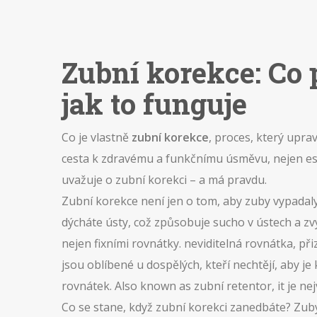
Zubní korekce: Co 
jak to funguje
Co je vlastně
zubní korekce
,
proces, který uprav
cesta k zdravému a funkčnímu úsměvu, nejen estet
uvažuje o zubní korekci – a má pravdu.
Zubní korekce není jen o tom, aby zuby vypadaly
dýcháte ústy, což způsobuje sucho v ústech a zvy
nejen fixními rovnátky.
neviditelná rovnátka
,
při
jsou oblíbené u dospělých, kteří nechtějí, aby je 
rovnátek
. Also known as
zubní retentor
, it je n
Co se stane, když zubní korekci zanedbáte? Zuby