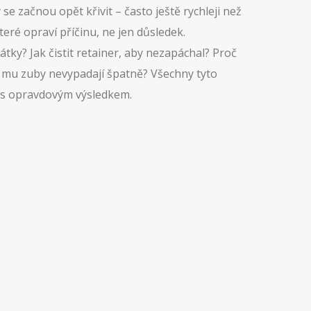
e začnou opět křivit – často ještě rychleji než
teré opraví příčinu, ne jen důsledek.
tky? Jak čistit retainer, aby nezapáchal? Proč
ž mu zuby nevypadají špatně? Všechny tyto
 a s opravdovým výsledkem.