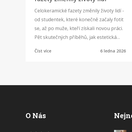
Celokeramické fazety změnily životy lidí -
od studentek, které konečně začaly fotit
se, až po muže, kteří získali novou práci.
Pět skutečných příběhů, jak estetická
stomatologie obnovila sebevědomí a
Číst více
6 ledna 2026
kvalitu života.
O Nás
Nejn