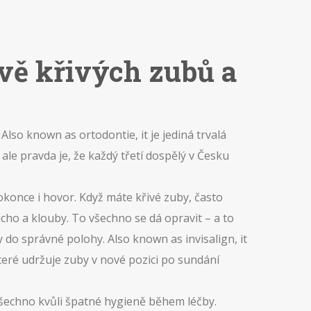
avě křivých zubů a
. Also known as
ortodontie
, it je jediná trvalá
ale pravda je, že každý třetí dospělý v Česku
okonce i hovor. Když máte křivé zuby, často
cho a klouby. To všechno se dá opravit – a to
y do správné polohy
. Also known as
invisalign
, it
které udržuje zuby v nové pozici po sundání
všechno kvůli špatné hygieně během léčby.