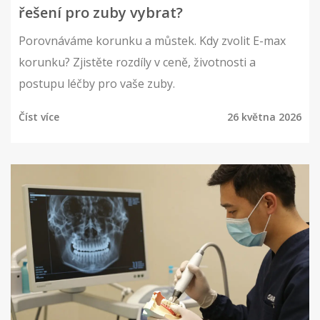
řešení pro zuby vybrat?
Porovnáváme korunku a můstek. Kdy zvolit E-max
korunku? Zjistěte rozdíly v ceně, životnosti a
postupu léčby pro vaše zuby.
Číst více
26 května 2026