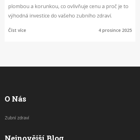
plombou a korunkou, co ovlivňuje cenu a proč je to
výhodná investice do vašeho zubního zdraví.
Číst více
4 prosince 2025
O Nás
Zubní zdraví
Nejnovější Blog