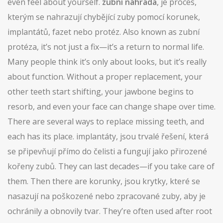
even feel about yourself.
zubní náhrada
,
je proces,
kterým se nahrazují chybějící zuby pomocí korunek,
implantátů, fazet nebo protéz
. Also known as
zubní
protéza
, it’s not just a fix—it’s a return to normal life.
Many people think it’s only about looks, but it’s really
about function. Without a proper replacement, your
other teeth start shifting, your jawbone begins to
resorb, and even your face can change shape over time.
There are several ways to replace missing teeth, and
each has its place.
implantáty
,
jsou trvalé řešení, která
se připevňují přímo do čelisti a fungují jako přirozené
kořeny zubů
.
They can last decades—if you take care of
them. Then there are
korunky
,
jsou krytky, které se
nasazují na poškozené nebo zpracované zuby, aby je
ochránily a obnovily tvar
.
They’re often used after root