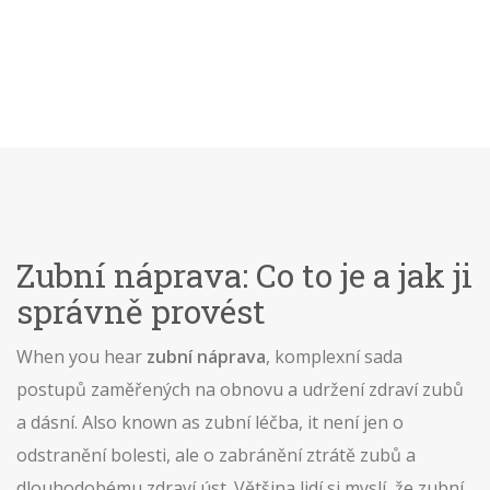
Zubní náprava: Co to je a jak ji
správně provést
When you hear
zubní náprava
,
komplexní sada
postupů zaměřených na obnovu a udržení zdraví zubů
a dásní
. Also known as
zubní léčba
, it
není jen o
odstranění bolesti, ale o zabránění ztrátě zubů a
dlouhodobému zdraví úst
.
Většina lidí si myslí, že zubní