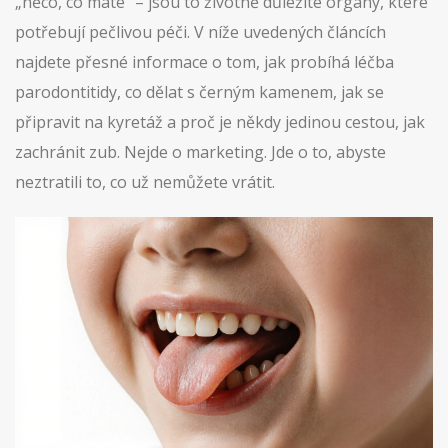
„něco, co máte“ – jsou to životně důležité orgány, které
potřebují pečlivou péči. V níže uvedených článcích
najdete přesné informace o tom, jak probíhá léčba
parodontitidy, co dělat s černým kamenem, jak se
připravit na kyretáž a proč je někdy jedinou cestou, jak
zachránit zub. Nejde o marketing. Jde o to, abyste
neztratili to, co už nemůžete vrátit.