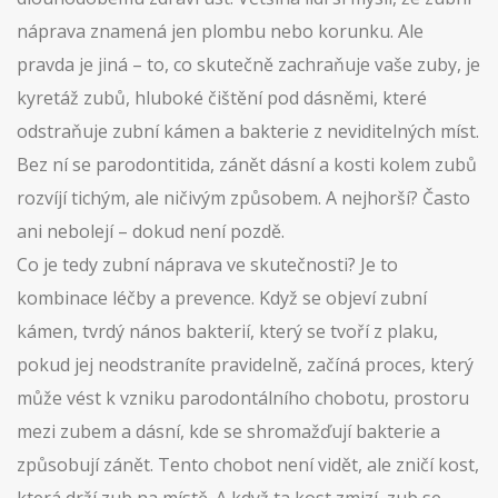
náprava znamená jen plombu nebo korunku. Ale
pravda je jiná – to, co skutečně zachraňuje vaše zuby, je
kyretáž zubů
,
hluboké čištění pod dásněmi, které
odstraňuje zubní kámen a bakterie z neviditelných míst
.
Bez ní se
parodontitida
,
zánět dásní a kosti kolem zubů
rozvíjí tichým, ale ničivým způsobem. A nejhorší? Často
ani nebolejí – dokud není pozdě.
Co je tedy zubní náprava ve skutečnosti? Je to
kombinace léčby a prevence. Když se objeví
zubní
kámen
,
tvrdý nános bakterií, který se tvoří z plaku,
pokud jej neodstraníte pravidelně
, začíná proces, který
může vést k vzniku
parodontálního chobotu
,
prostoru
mezi zubem a dásní, kde se shromažďují bakterie a
způsobují zánět
. Tento chobot není vidět, ale zničí kost,