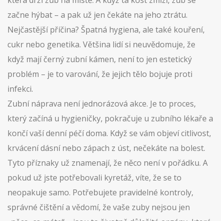
která drží zub na místě. A když ta kost zmizí, zub se
začne hýbat – a pak už jen čekáte na jeho ztrátu.
Nejčastější příčina? Špatná hygiena, ale také kouření,
cukr nebo genetika. Většina lidí si neuvědomuje, že
když mají černý zubní kámen, není to jen estetický
problém – je to varování, že jejich tělo bojuje proti
infekci.
Zubní náprava není jednorázová akce. Je to proces,
který začíná u hygieničky, pokračuje u zubního lékaře a
končí vaší denní péčí doma. Když se vám objeví citlivost,
krvácení dásní nebo zápach z úst, nečekáte na bolest.
Tyto příznaky už znamenají, že něco není v pořádku. A
pokud už jste potřebovali kyretáž, víte, že se to
neopakuje samo. Potřebujete pravidelné kontroly,
správné čištění a vědomí, že vaše zuby nejsou jen