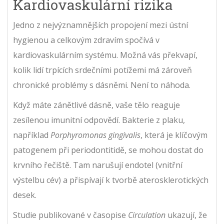
Kardiovaskulární rizika
Jedno z nejvýznamnějších propojení mezi ústní
hygienou a celkovým zdravím spočívá v
kardiovaskulárním systému. Možná vás překvapí,
kolik lidí trpících srdečními potížemi má zároveň
chronické problémy s dásněmi. Není to náhoda.
Když máte zánětlivé dásně, vaše tělo reaguje
zesílenou imunitní odpovědí. Bakterie z plaku,
například
Porphyromonas gingivalis
, která
je klíčovým
patogenem při periodontitidě
,
se mohou dostat do
krvního řečiště. Tam narušují endotel (vnitřní
výstelbu cév) a přispívají k tvorbě aterosklerotických
desek.
Studie publikované v časopise
Circulation
ukazují, že