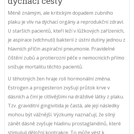
dýchací cesty
Méně známým, ale kritickým dopadem zubního
plaku je vliv na dýchací orgány a reprodukční zdraví.
U starších pacientů, kteří leží v lůžkových zařízeních,
je aspirace (vdchnutí) bakterií z ústní dutiny jednou z
hlavních příčin aspirační pneumonie. Pravidelné
čištění zubů a protierozní péče v nemocnicích přímo
snižuje mortalitu těchto pacientů.
U těhotných žen hraje roli hormonální změna.
Estrogen a progesteron zvyšují průtok krve v
dásních a činí je citlivějšími na dráždivé látky z plaku.
Tzv. graviditní gingivitida je častá, ale její následky
mohou být vážnější. Výzkumy naznačují, že silný
zánět dásně zvyšuje hladinu prostaglandinů, které
stimulují děložní kontrakce. To může vést k