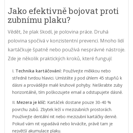
Jako efektivně bojovat proti
zubnímu plaku?
Vědět, že plak škodí, je polovina práce. Druhá
polovina spočívá v konzistentní prevenci. Mnoho lidí
kartáčkuje špatně nebo používá nesprávné nástroje.
Zde je několik praktických kroků, které fungují:
Technika kartáčování:
Používejte měkkou nebo
středně tvrdou hlavici. Umístěte ji pod úhlem 45 stupňů k
dásni a provádějte malé kruhové pohyby. Neškrabte zuby
horizontálně, tím poškozujete email a odstupujete dásně.
Mezera je klíč:
Kartáček dostane pouze 30-40 %
povrchu zubů. Zbytek leží v mezizubních prostorách.
Používejte dentální nit nebo mezizubní kartáčky denně.
Pokud vám nit vypadává nebo krvácíte, právě tam je
největší akumulace plaku.