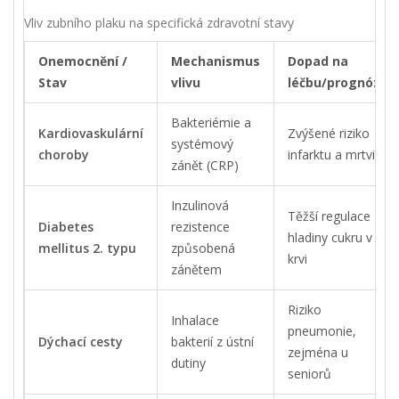
Vliv zubního plaku na specifická zdravotní stavy
Onemocnění /
Mechanismus
Dopad na
Stav
vlivu
léčbu/prognózu
Bakteriémie a
Kardiovaskulární
Zvýšené riziko
systémový
choroby
infarktu a mrtvice
zánět (CRP)
Inzulinová
Těžší regulace
Diabetes
rezistence
hladiny cukru v
mellitus 2. typu
způsobená
krvi
zánětem
Riziko
Inhalace
pneumonie,
Dýchací cesty
bakterií z ústní
zejména u
dutiny
seniorů