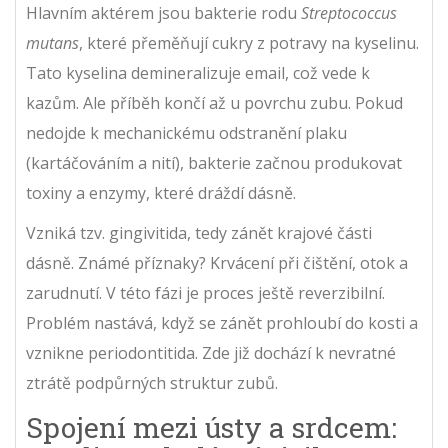
Hlavním aktérem jsou bakterie rodu
Streptococcus
mutans
, které
přeměňují cukry z potravy na kyselinu
.
Tato kyselina demineralizuje email, což vede k
kazům. Ale příběh končí až u povrchu zubu. Pokud
nedojde k mechanickému odstranění plaku
(kartáčováním a nití), bakterie začnou produkovat
toxiny a enzymy, které dráždí dásně.
Vzniká tzv.
gingivitida
, tedy
zánět krajové části
dásně
.
Známé příznaky? Krvácení při čištění, otok a
zarudnutí. V této fázi je proces ještě reverzibilní.
Problém nastává, když se zánět prohloubí do kosti a
vznikne periodontitida. Zde již dochází k nevratné
ztrátě podpůrných struktur zubů.
Spojení mezi ústy a srdcem: