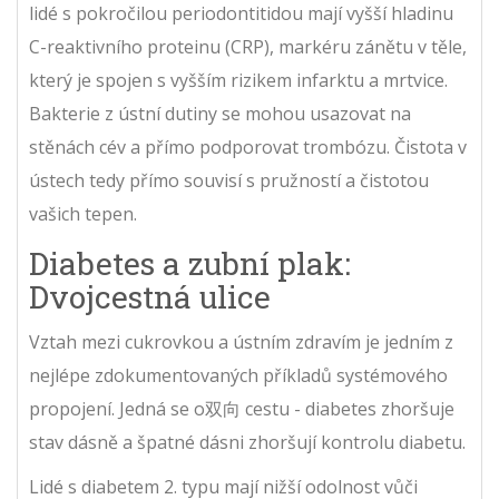
lidé s pokročilou periodontitidou mají vyšší hladinu
C-reaktivního proteinu (CRP), markéru zánětu v těle,
který je spojen s vyšším rizikem infarktu a mrtvice.
Bakterie z ústní dutiny se mohou usazovat na
stěnách cév a přímo podporovat trombózu. Čistota v
ústech tedy přímo souvisí s pružností a čistotou
vašich tepen.
Diabetes a zubní plak:
Dvojcestná ulice
Vztah mezi cukrovkou a ústním zdravím je jedním z
nejlépe zdokumentovaných příkladů systémového
propojení. Jedná se o双向 cestu - diabetes zhoršuje
stav dásně a špatné dásni zhoršují kontrolu diabetu.
Lidé s diabetem 2. typu mají nižší odolnost vůči