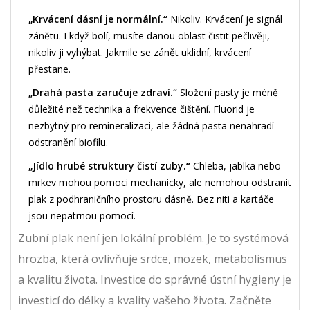
„Krvácení dásní je normální.“
Nikoliv. Krvácení je signál
zánětu. I když bolí, musíte danou oblast čistit pečlivěji,
nikoliv ji vyhýbat. Jakmile se zánět uklidní, krvácení
přestane.
„Drahá pasta zaručuje zdraví.“
Složení pasty je méně
důležité než technika a frekvence čištění. Fluorid je
nezbytný pro remineralizaci, ale žádná pasta nenahradí
odstranění biofilu.
„Jídlo hrubé struktury čistí zuby.“
Chleba, jablka nebo
mrkev mohou pomoci mechanicky, ale nemohou odstranit
plak z podhraničního prostoru dásně. Bez niti a kartáče
jsou nepatrnou pomocí.
Zubní plak není jen lokální problém. Je to systémová
hrozba, která ovlivňuje srdce, mozek, metabolismus
a kvalitu života. Investice do správné ústní hygieny je
investicí do délky a kvality vašeho života. Začněte