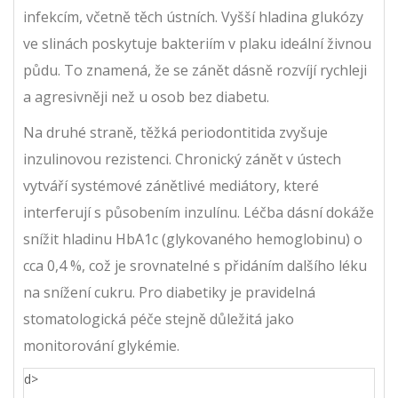
infekcím, včetně těch ústních. Vyšší hladina glukózy
ve slinách poskytuje bakteriím v plaku ideální živnou
půdu. To znamená, že se zánět dásně rozvíjí rychleji
a agresivněji než u osob bez diabetu.
Na druhé straně, těžká periodontitida zvyšuje
inzulinovou rezistenci. Chronický zánět v ústech
vytváří systémové zánětlivé mediátory, které
interferují s působením inzulínu. Léčba dásní dokáže
snížit hladinu HbA1c (glykovaného hemoglobinu) o
cca 0,4 %, což je srovnatelné s přidáním dalšího léku
na snížení cukru. Pro diabetiky je pravidelná
stomatologická péče stejně důležitá jako
monitorování glykémie.
d>