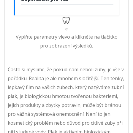
🦷
e
Vyplňte parametry vlevo a klikněte na tlačítko
pro zobrazení výsledků.
Často si myslíme, že pokud nám nebolí zuby, je vše v
pořádku. Realita je ale mnohem složitější. Ten tenký,
lepkavý film na vašich zubech, který nazýváme
zubní
plak
, je
biologickou hmotou tvořenou bakteriemi,
jejich produkty a zbytky potravin
, může být bránou
pro vážná systémová onemocnění.
Není to jen
kosmetický problém nebo důvod pro citlivé zuby při
pití studené vody. Plak je aktivním biologickým