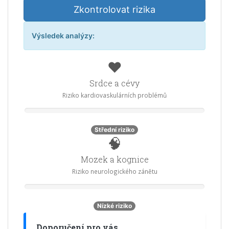
Zkontrolovat rizika
Výsledek analýzy:
❤️
Srdce a cévy
Riziko kardiovaskulárních problémů
Střední riziko
🧠
Mozek a kognice
Riziko neurologického zánětu
Nízké riziko
Doporučení pro vás