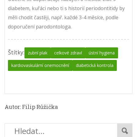
diabetem, kuřáci nebo ti s historií periodontitidy by
měli chodit častěji, např. každé 3-4 měsíce, podle
doporučení parodontologa.
Štítky:
zubní plak
celkové zdraví
ústní hygiena
kardiovaskulární onemocnění
diabetická kontrola
Autor: Filip Růžička