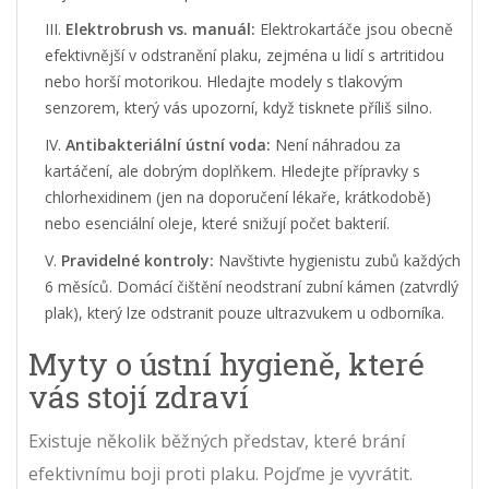
Elektrobrush vs. manuál:
Elektrokartáče jsou obecně
efektivnější v odstranění plaku, zejména u lidí s artritidou
nebo horší motorikou. Hledajte modely s tlakovým
senzorem, který vás upozorní, když tisknete příliš silno.
Antibakteriální ústní voda:
Není náhradou za
kartáčení, ale dobrým doplňkem. Hledejte přípravky s
chlorhexidinem (jen na doporučení lékaře, krátkodobě)
nebo esenciální oleje, které snižují počet bakterií.
Pravidelné kontroly:
Navštivte hygienistu zubů každých
6 měsíců. Domácí čištění neodstraní zubní kámen (zatvrdlý
plak), který lze odstranit pouze ultrazvukem u odborníka.
Myty o ústní hygieně, které
vás stojí zdraví
Existuje několik běžných představ, které brání
efektivnímu boji proti plaku. Pojďme je vyvrátit.