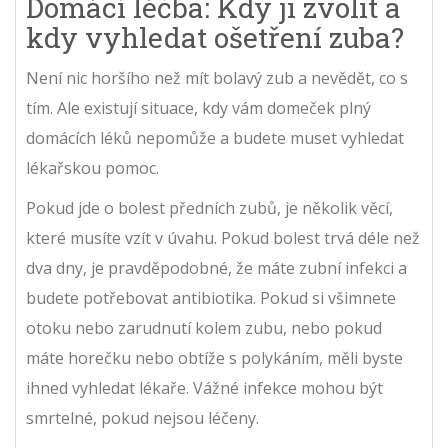
Domácí léčba: Kdy ji zvolit a
kdy vyhledat ošetření zuba?
Není nic horšího než mít bolavý zub a nevědět, co s
tím. Ale existují situace, kdy vám domeček plný
domácích léků nepomůže a budete muset vyhledat
lékařskou pomoc.
Pokud jde o bolest předních zubů, je několik věcí,
které musíte vzít v úvahu. Pokud bolest trvá déle než
dva dny, je pravděpodobné, že máte zubní infekci a
budete potřebovat antibiotika. Pokud si všimnete
otoku nebo zarudnutí kolem zubu, nebo pokud
máte horečku nebo obtíže s polykáním, měli byste
ihned vyhledat lékaře. Vážné infekce mohou být
smrtelné, pokud nejsou léčeny.