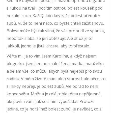
Sedím v obývacím pokoji, s hlavou opřenou o gauč a
s rukou na tváři, pocítím ostrou bolest kousek pod
horním rtom. Každý, kdo kdy zažil bolest předních
zubů, ví, že to není něco, co byste chtěli zažít znovu.
Bolest může být tak silná, že vás probudí ze spánku,
nebo tak slabá, že jen obtěžuje. Ale ať už je to
jakkoli, jedno je jisté: chcete, aby to přestalo.
Věřte mi, já to vím. Jsem Karolína, a když nejsem
blogerka, jsem jen normální žena, matka, manželka
a dělám vše, co můžu, abych byla nejlepší pro svou
rodinu. V mém životě mám plno starostí, ale něco, co
si nikdy nepřeji, je bolest zubů. Ale pořád to není
konec světa. Možná je celé tohle téma nepříjemné,
ale povím vám, jak se s ním vypořádat. Protože
jediné, co je horší než bolest zubů, je nevědět, co s