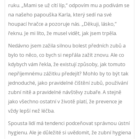
ruku. „Mami se už cítí líp,“ odpovím mu a podívám se
na našeho papouška Karla, který sedí na své
houpací hračce a pozoruje nás. „Děkuji, lásko,“
řeknu. Je mi líto, že musel vidět, jak jsem trpěla.
Nedávno jsem zažila silnou bolest předních zubů a
bylo to něco, co bych si nepřála zažít znovu. Ale co
kdybych vám řekla, že existují způsoby, jak tomuto
nepříjemnému zážitku předejít? Mohlo by to být tak
jednoduché, jako pravidelné čištění zubů, používání
zubní nitě a pravidelné návštěvy zubaře. A stejně
jako všechno ostatní v životě platí, že prevence je
vždy lepší než léčba.
Spousta lidí má tendenci podceňovat správnou ústní
hygienu. Ale je důležité si uvědomit, že zubní hygiena