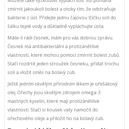
Můžete také vyzkoušet výplach solí. Sůl pomáhá
zmírnit jakoukoli bolest a otoky tím, že odstraňuje
bakterie z úst. Přidejte jednu čajovou lžičku soli do
šálku teplé vody a důkladně vyplachujte ústa.
Máte-li rádi česnek, mám pro vás dobrou zprávu.
Česnek má antibakteriální a protizánětlivé
vlastnosti, které mohou pomoci zmírnit bolest zubů.
Stačí rozdrtit jeden stroužek česneku, přidat trochu
soli a vložit směs na bolavý zub.
Ještě jedním skvělým přírodním lékem je ořešákový
olej. Ořechy jsou skvělým zdrojem omega-3
mastných kyselin, které mají protizánětlivé
vlastnosti. Stačí si kousek vaty namočit do
ořechového oleje a přiložit ho na bolavý zub.