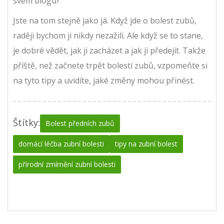
svém blogu?
Jste na tom stejně jako já. Když jde o bolest zubů,
raději bychom ji nikdy nezažili. Ale když se to stane,
je dobré vědět, jak ji zacházet a jak ji předejít. Takže
příště, než začnete trpět bolestí zubů, vzpomeňte si
na tyto tipy a uvidíte, jaké změny mohou přinést.
Štítky:
Bolest předních zubů
domácí léčba zubní bolesti
tipy na zubní bolest
přírodní zmírnění zubní bolesti