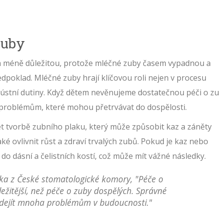
zuby
a méně důležitou, protože mléčné zuby časem vypadnou a
edpoklad. Mléčné zuby hrají klíčovou roli nejen v procesu
ře ústní dutiny. Když dětem nevěnujeme dostatečnou péči o z
 problémům, které mohou přetrvávat do dospělosti.
t tvorbě zubního plaku, který může způsobit kaz a záněty
 ovlivnit růst a zdraví trvalých zubů. Pokud je kaz nebo
do dásní a čelistních kostí, což může mít vážné následky.
a z České stomatologické komory, "Péče o
ůležitější, než péče o zuby dospělých. Správné
edejít mnoha problémům v budoucnosti."