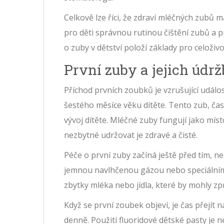
Celkově lze říci, že zdraví mléčných zubů má
pro děti správnou rutinou čištění zubů a 
o zuby v dětství položí základy pro celoživo
První zuby a jejich údr
Příchod prvních zoubků je vzrušující událos
šestého měsíce věku dítěte. Tento zub, ča
vývoj dítěte. Mléčné zuby fungují jako místo
nezbytné udržovat je zdravé a čisté.
Péče o první zuby začíná ještě před tím, než
jemnou navlhčenou gázou nebo speciálními
zbytky mléka nebo jídla, které by mohly z
Když se první zoubek objeví, je čas přejít 
denně. Použití fluoridové dětské pasty je 