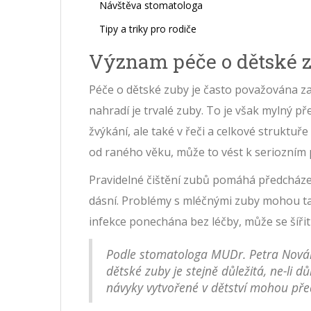
Návštěva stomatologa
Tipy a triky pro rodiče
Význam péče o dětské 
Péče o dětské zuby je často považována z
nahradí je trvalé zuby. To je však mylný př
žvýkání, ale také v řeči a celkové struktu
od raného věku, může to vést k seriozním
Pravidelné čištění zubů pomáhá předcháze
dásní. Problémy s mléčnými zuby mohou také
infekce ponechána bez léčby, může se šířit 
Podle stomatologa MUDr. Petra Novák
dětské zuby je stejně důležitá, ne-li d
návyky vytvořené v dětství mohou př