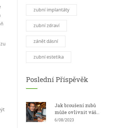
e
zubní implantáty
a
oň
zubní zdraví
zánět dásní
azu
zubní estetika
Poslední Příspěvěk
é
Jak broušení zubů
být
může ovlivnit váš
kvalitu života
6/08/2023