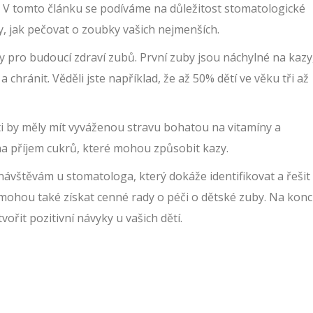
 V tomto článku se podíváme na důležitost stomatologické
y, jak pečovat o zoubky vašich nejmenších.
dy pro budoucí zdraví zubů. První zuby jsou náchylné na kazy
 a chránit. Věděli jste například, že až 50% dětí ve věku tři až
ěti by měly mít vyváženou stravu bohatou na vitamíny a
na příjem cukrů, které mohou způsobit kazy.
 návštěvám u stomatologa, který dokáže identifikovat a řešit
mohou také získat cenné rady o péči o dětské zuby. Na konc
tvořit pozitivní návyky u vašich dětí.