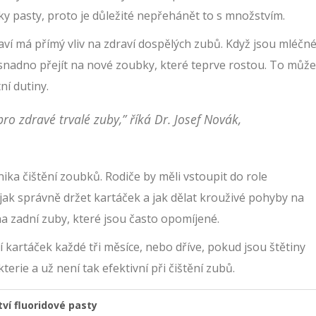
tky pasty, proto je důležité nepřehánět to s množstvím.
raví má přímý vliv na zdraví dospělých zubů. Když jsou mléčn
nadno přejít na nové zoubky, které teprve rostou. To může
í dutiny.
ro zdravé trvalé zuby,” říká Dr. Josef Novák,
ka čištění zoubků. Rodiče by měli vstoupit do role
ak správně držet kartáček a jak dělat krouživé pohyby na
 zadní zuby, které jsou často opomíjené.
kartáček každé tři měsíce, nebo dříve, pokud jsou štětiny
erie a už není tak efektivní při čištění zubů.
ví fluoridové pasty