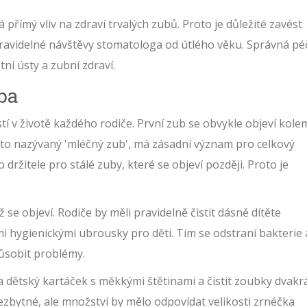
 přímý vliv na zdraví trvalých zubů. Proto je důležité zavést
pravidelné návštěvy stomatologa od útlého věku. Správná pé
tní ústy a zubní zdraví.
žba
tí v životě každého rodiče. První zub se obvykle objeví kole
sto nazývaný 'mléčný zub', má zásadní význam pro celkový
 držitele pro stálé zuby, které se objeví později. Proto je
 se objeví. Rodiče by měli pravidelně čistit dásně dítěte
 hygienickými ubrousky pro děti. Tím se odstraní bakterie 
působit problémy.
na dětský kartáček s měkkými štětinami a čistit zoubky dvakr
nezbytné, ale množství by mělo odpovídat velikosti zrnéčka