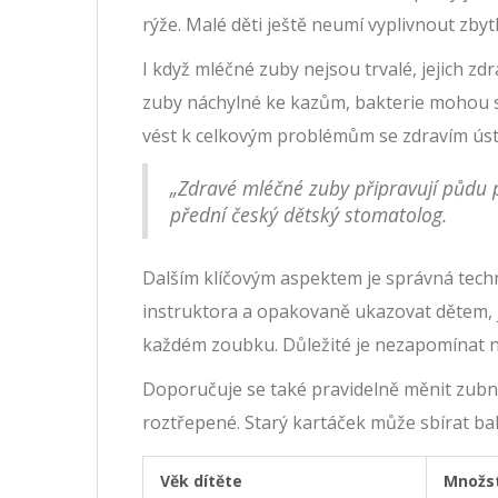
rýže. Malé děti ještě neumí vyplivnout zby
I když mléčné zuby nejsou trvalé, jejich zd
zuby náchylné ke kazům, bakterie mohou s
vést k celkovým problémům se zdravím ústn
„Zdravé mléčné zuby připravují půdu p
přední český dětský stomatolog.
Dalším klíčovým aspektem je správná techni
instruktora a opakovaně ukazovat dětem, j
každém zoubku. Důležité je nezapomínat na
Doporučuje se také pravidelně měnit zubní 
roztřepené. Starý kartáček může sbírat bakt
Věk dítěte
Množst