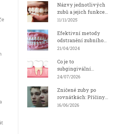
Názvy jednotlivých
zubů a jejich funkce
pro žvýkání a hovor
če
11/11/2025
Efektivní metody
odstranění zubního
kamene: Jak na to?
21/04/2024
m
Co je to
subgingivální
ošetření (kyretáž)?
24/07/2026
Vysvětlení, postup a
Zničené zuby po
péče
rovnátkách: Příčiny,
a
řešení a mé
16/06/2026
zkušenosti s
rekonstrukcí
át