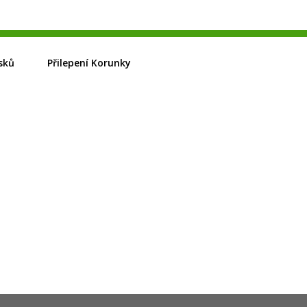
sků
Přilepení Korunky