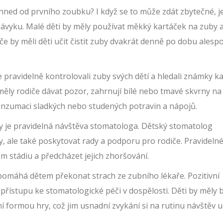
uby hned od prvního zoubku? I když se to může zdát zbytečné, j
 návyku. Malé děti by měly používat měkký kartáček na zuby 
če by měli děti učit čistit zuby dvakrát denně po dobu alesp
 pravidelně kontrolovali zuby svých dětí a hledali známky k
měly rodiče dávat pozor, zahrnují bílé nebo tmavé skvrny na
 konzumaci sladkých nebo studených potravin a nápojů.
by je pravidelná návštěva stomatologa. Dětský stomatolog
y, ale také poskytovat rady a podporu pro rodiče. Pravideln
m stádiu a předcházet jejich zhoršování.
 pomáhá dětem překonat strach ze zubního lékaře. Pozitivní
přístupu ke stomatologické péči v dospělosti. Děti by měly 
 formou hry, což jim usnadní zvykání si na rutinu návštěv u