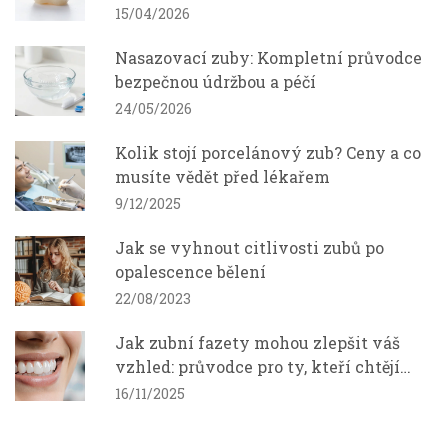
úsměv?
15/04/2026
Nasazovací zuby: Kompletní průvodce
bezpečnou údržbou a péčí
24/05/2026
Kolik stojí porcelánový zub? Ceny a co
musíte vědět před lékařem
9/12/2025
Jak se vyhnout citlivosti zubů po
opalescence bělení
22/08/2023
Jak zubní fazety mohou zlepšit váš
vzhled: průvodce pro ty, kteří chtějí
dokonalý úsměv
16/11/2025