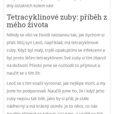
dny ostatních kolem vás!
Tetracyklinové zuby: příběh z
mého života
Někdy se věci ve životě nestanou tak, jak bychom si
přáli. Můj syn Leoš, například, má tetracyklinové
zuby. Když byl malý, trpěl opakujícími se infekcemi a
byl proto léčen tetracyklinem. Své zuby si tím zbarvil
na doživotí. Přesto jsme se rozhodli to přijmout a
naučit se s tím žít.
Leoš se s tím snažil vyrovnat, jak nejlépe mohl, a my
jsme ho podporovali. Naučili jsme ho, že i když jeho
zuby nejsou tak bílé, jako by si přál, je stále
nádherný a má krásný úsměv. Je to něco, co nás
naučilo přijímat se takový, jací jsme, a snažit se být