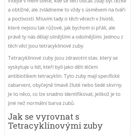
Vítejte v mém světě, kde se věci občas zdají být těžké
a obtížné, ale zvládneme to vždy s úsměvem na tváři
a poctivostí. Mluvím tady o těch věcech v životě,
které nejsou tak růžové, jak bychom si přáli, ale
právě ty nás dělají silnějšími a odolnějšími. Jednou z
těch věcí jsou tetracyklinové zuby.
Tetracyklinové zuby jsou zdravotní stav, který se
vyskytuje u lidí, kteří byli jako děti léčeni
antibiotikem tetracyklin. Tyto zuby mají specifické
zabarvení, obyčejně tmavě žluté nebo šedé skvrny.
Je to něco, co lze snadno identifikovat, jelikož je to
jiné než normální barva zubů.
Jak se vyrovnat s
Tetracyklinovými zuby