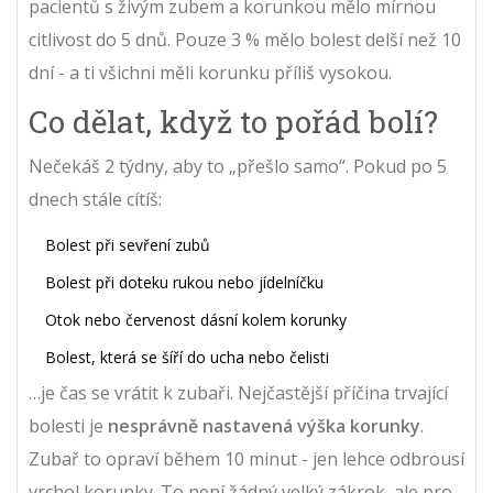
pacientů s živým zubem a korunkou mělo mírnou
citlivost do 5 dnů. Pouze 3 % mělo bolest delší než 10
dní - a ti všichni měli korunku příliš vysokou.
Co dělat, když to pořád bolí?
Nečekáš 2 týdny, aby to „přešlo samo“. Pokud po 5
dnech stále cítíš:
Bolest při sevření zubů
Bolest při doteku rukou nebo jídelníčku
Otok nebo červenost dásní kolem korunky
Bolest, která se šíří do ucha nebo čelisti
…je čas se vrátit k zubaři. Nejčastější příčina trvající
bolesti je
nesprávně nastavená výška korunky
.
Zubař to opraví během 10 minut - jen lehce odbrousí
vrchol korunky. To není žádný velký zákrok, ale pro