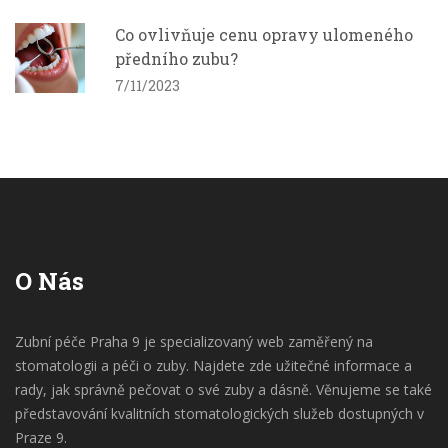
Co ovlivňuje cenu opravy ulomeného
předního zubu?
7/11/2023
O Nás
Zubní péče Praha 9 je specializovaný web zaměřený na
stomatologii a péči o zuby. Najdete zde užitečné informace a
rady, jak správně pečovat o své zuby a dásně. Věnujeme se také
představování kvalitních stomatologických služeb dostupných v
Praze 9.