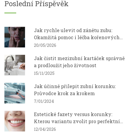
Poslední Příspěvěk
Jak rychle ulevit od zánětu zubu:
Okamžitá pomoc i léčba kořenových
kanálků
20/05/2026
Jak čistit mezizubní kartáček správně
a prodloužit jeho životnost
15/11/2025
Jak účinně přilepit zubní korunku:
Průvodce krok za krokem
7/01/2024
Estetické fazety versus korunky:
Kterou variantu zvolit pro perfektní
úsměv?
12/04/2026