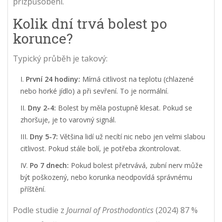
přizpůsobení.
Kolik dní trvá bolest po
korunce?
Typický průběh je takový:
První 24 hodiny:
Mírná citlivost na teplotu (chlazené
nebo horké jídlo) a při sevření. To je normální.
Dny 2-4:
Bolest by měla postupně klesat. Pokud se
zhoršuje, je to varovný signál.
Dny 5-7:
Většina lidí už necítí nic nebo jen velmi slabou
citlivost. Pokud stále bolí, je potřeba zkontrolovat.
Po 7 dnech:
Pokud bolest přetrvává, zubní nerv může
být poškozený, nebo korunka neodpovídá správnému
příštění.
Podle studie z
Journal of Prosthodontics
(2024) 87 %