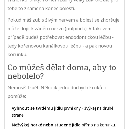
tebe to znamená konec bolesti.
Pokud máš zub s živým nervem a bolest se zhoršuje,
může dojít k zánětu nervu (pulpitida). V takovém
případě budeš potřebovat endodontickou léčbu -
tedy kořenovou kanálkovou léčbu - a pak novou
korunku.
Co můžeš dělat doma, aby to
nebolelo?
Nemusíš trpět. Několik jednoduchých kroků ti
pomůže:
Vyhnout se tvrdému jídlu
první dny - žvýkej na druhé
straně.
Nežvýkej horké nebo studené jídlo
přímo na korunku.