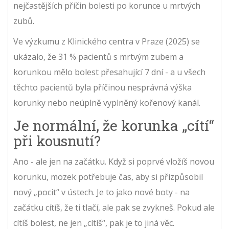
nejčastějších příčin bolesti po korunce u mrtvých
zubů.
Ve výzkumu z Klinického centra v Praze (2025) se
ukázalo, že 31 % pacientů s mrtvým zubem a
korunkou mělo bolest přesahující 7 dní - a u všech
těchto pacientů byla příčinou nesprávná výška
korunky nebo neúplně vyplněný kořenový kanál.
Je normální, že korunka „cítí“
při kousnutí?
Ano - ale jen na začátku. Když si poprvé vložíš novou
korunku, mozek potřebuje čas, aby si přizpůsobil
nový „pocit“ v ústech. Je to jako nové boty - na
začátku cítíš, že ti tlačí, ale pak se zvykneš. Pokud ale
cítíš bolest, ne jen „cítíš“, pak je to jiná věc.