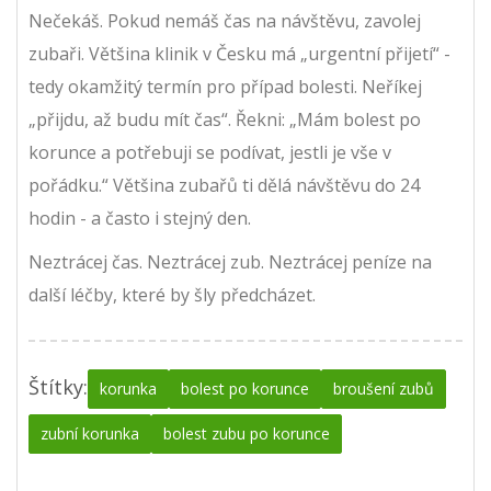
Nečekáš. Pokud nemáš čas na návštěvu, zavolej
zubaři. Většina klinik v Česku má „urgentní přijetí“ -
tedy okamžitý termín pro případ bolesti. Neříkej
„přijdu, až budu mít čas“. Řekni: „Mám bolest po
korunce a potřebuji se podívat, jestli je vše v
pořádku.“ Většina zubařů ti dělá návštěvu do 24
hodin - a často i stejný den.
Neztrácej čas. Neztrácej zub. Neztrácej peníze na
další léčby, které by šly předcházet.
Štítky:
korunka
bolest po korunce
broušení zubů
zubní korunka
bolest zubu po korunce