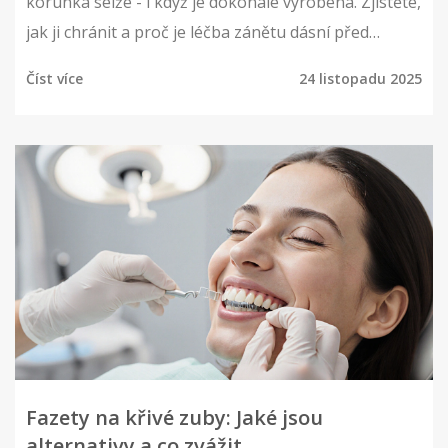
korunka selže - i když je dokonale vyrobena. Zjistěte,
jak ji chránit a proč je léčba zánětu dásní před
instalací korunky nezbytná.
Číst více
24 listopadu 2025
Fazety na křivé zuby: Jaké jsou
alternativy a co zvážit