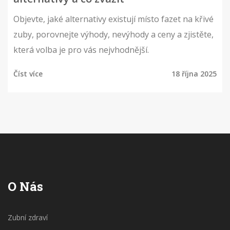
Objevte, jaké alternativy existují místo fazet na křivé
zuby, porovnejte výhody, nevýhody a ceny a zjistěte,
která volba je pro vás nejvhodnější.
Číst více
18 října 2025
O Nás
Zubní zdraví