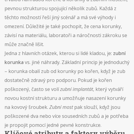
pevnou strukturou spojující několik zubů
. Každá z
těchto možností řeší jiný scénář a má své výhody i
omezení. Důležité je také pochopit, že
cena korunky
,
závisí na materiálu, laboratoři a náročnosti zákroku
se
může značně lišit.
Jedna z hlavních otázek, kterou si lidé kladou, je:
zubní
korunka
vs. jiné náhrady. Základní princip je jednoduchý
– korunka obalí zub od korunky po kořen, když je zub
dostatečně zdravý pro podporu. Pokud je kořen
poškozený, často se volí
zubní implantát
, který vytváří
novou kostní strukturu a umožňuje nasazení korunky
na kovový šroubek.
Zubní most
pak slouží, když jsou
poškozené dva nebo více sousedních zubů a je potřeba
je propojit pomocí jedné pevné konstrukce.
Klíčové atributy a faktory výběru