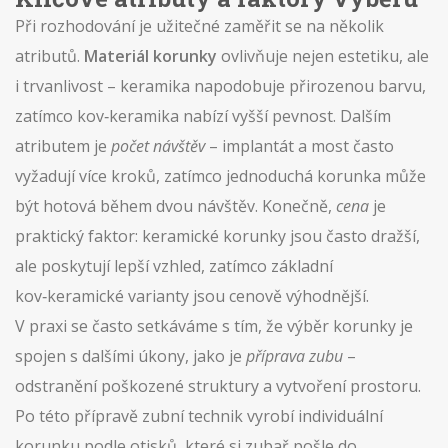
Při rozhodování je užitečné zaměřit se na několik
atributů.
Materiál korunky
ovlivňuje nejen estetiku, ale
i trvanlivost – keramika napodobuje přirozenou barvu,
zatímco kov‑keramika nabízí vyšší pevnost. Dalším
atributem je
počet návštěv
– implantát a most často
vyžadují více kroků, zatímco jednoduchá korunka může
být hotová během dvou návštěv. Konečně,
cena
je
praktický faktor: keramické korunky jsou často dražší,
ale poskytují lepší vzhled, zatímco základní
kov‑keramické varianty jsou cenově výhodnější.
V praxi se často setkáváme s tím, že výběr korunky je
spojen s dalšími úkony, jako je
příprava zubu
–
odstranění poškozené struktury a vytvoření prostoru.
Po této přípravě zubní technik vyrobí individuální
korunku podle otisků, které si zubař pošle do