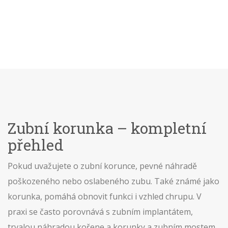
Zubní korunka – kompletní
přehled
Pokud uvažujete o
zubní korunce
,
pevné náhradě
poškozeného nebo oslabeného zubu
. Také známé jako
korunka
, pomáhá obnovit funkci i vzhled chrupu.
V
praxi se často porovnává s
zubním implantátem
,
trvalou náhradou kořene a korunky
a
zubním mostem
,