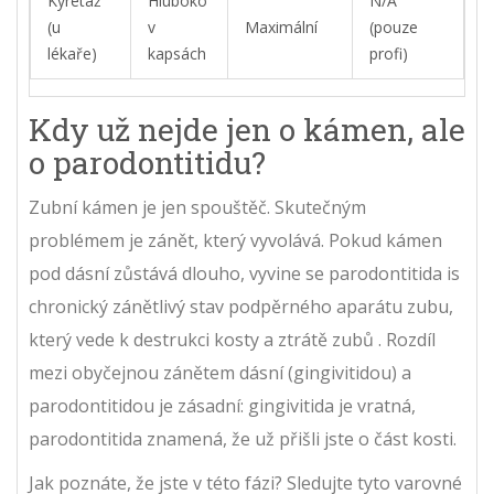
Kyretáž
Hluboko
N/A
(u
v
Maximální
(pouze
lékaře)
kapsách
profi)
Kdy už nejde jen o kámen, ale
o parodontitidu?
Zubní kámen je jen spouštěč. Skutečným
problémem je zánět, který vyvolává. Pokud kámen
pod dásní zůstává dlouho, vyvine se
parodontitida
is
chronický zánětlivý stav podpěrného aparátu zubu,
který vede k destrukci kosty a ztrátě zubů
. Rozdíl
mezi obyčejnou zánětem dásní (gingivitidou) a
parodontitidou je zásadní: gingivitida je vratná,
parodontitida znamená, že už přišli jste o část kosti.
Jak poznáte, že jste v této fázi? Sledujte tyto varovné