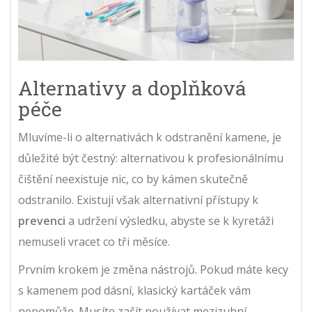
Alternativy a doplňková
péče
Mluvíme-li o alternativách k odstranění kamene, je
důležité být čestný: alternativou k profesionálnímu
čištění neexistuje nic, co by kámen skutečně
odstranilo. Existují však alternativní přístupy k
prevenci
a udržení výsledku, abyste se k kyretáži
nemuseli vracet co tři měsíce.
Prvním krokem je změna nástrojů. Pokud máte kecy
s kamenem pod dásní, klasický kartáček vám
nepomůže. Musíte začít používat
mezizubní