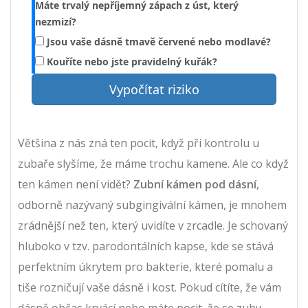
Máte trvalý nepříjemný zápach z úst, který
nezmizí?
Jsou vaše dásně tmavě červené nebo modlavé?
Kouříte nebo jste pravidelný kuřák?
Vypočítat riziko
Většina z nás zná ten pocit, když při kontrolu u
zubaře slyšíme, že máme trochu kamene. Ale co když
ten kámen není vidět?
Zubní kámen pod dásní
,
odborně nazývaný subgingivální kámen, je mnohem
zrádnější než ten, který uvidíte v zrcadle. Je schovaný
hluboko v tzv. parodontálních kapse, kde se stává
perfektním úkrytem pro bakterie, které pomalu a
tiše rozničují vaše dásně i kost. Pokud cítíte, že vám