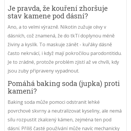
Je pravda, že kouření zhoršuje
stav kamene pod dásní?
Ano, a to velmi výrazně. Nikotin zužuje cévy v
dásních, což znamená, že do tkTí doplynou méně
živiny a kyslík. To maskuje zánět - kuřáky dásně
často nekrvácí, i když mají pokročilou parodontitidu.
Je to zrádné, protože problém zjistí až ve chvíli, kdy
jsou zuby připraveny vypadnout.
Pomáhá baking soda (jupka) proti
kameni?
Baking soda může pomoci odstranit lehké
povrchové skvrny a neutralizovat kyseliny, ale nemá
sílu rozpustit zkalcený kámen, zejména ten pod
dásní. Příliš časté používání může navíc mechanicky