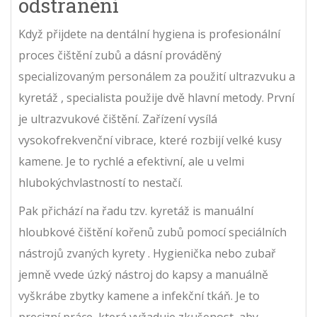
odstranění
Když přijdete na
dentální hygiena
is
profesionální
proces čištění zubů a dásní prováděný
specializovaným personálem za použití ultrazvuku a
kyretáž
, specialista použije dvě hlavní metody. První
je ultrazvukové čištění. Zařízení vysílá
vysokofrekvenční vibrace, které rozbijí velké kusy
kamene. Je to rychlé a efektivní, ale u velmi
hlubokýchvlastností to nestačí.
Pak přichází na řadu tzv.
kyretáž
is
manuální
hloubkové čištění kořenů zubů pomocí speciálních
nástrojů zvaných kyrety
. Hygienička nebo zubař
jemně vvede úzký nástroj do kapsy a manuálně
vyškrábe zbytky kamene a infekční tkáň. Je to
precizní práce, která vyžaduje zkušenost, aby