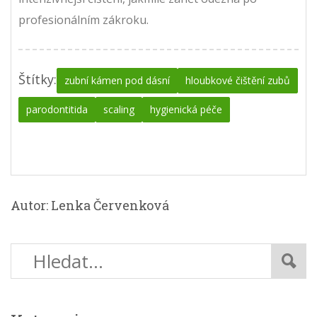
profesionálním zákroku.
Štítky:
zubní kámen pod dásní
hloubkové čištění zubů
parodontitida
scaling
hygienická péče
Autor: Lenka Červenková