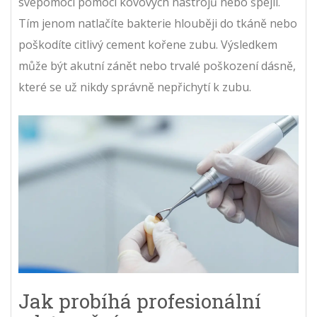
svépomocí pomocí kovových nástrojů nebo špejlí.
Tím jenom natlačíte bakterie hlouběji do tkáně nebo
poškodíte citlivý cement kořene zubu. Výsledkem
může být akutní zánět nebo trvalé poškození dásně,
které se už nikdy správně nepřichytí k zubu.
Jak probíhá profesionální