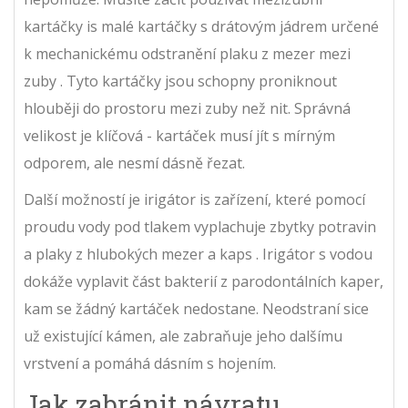
kartáčky
is
malé kartáčky s drátovým jádrem určené
k mechanickému odstranění plaku z mezer mezi
zuby
. Tyto kartáčky jsou schopny proniknout
hlouběji do prostoru mezi zuby než nit. Správná
velikost je klíčová - kartáček musí jít s mírným
odporem, ale nesmí dásně řezat.
Další možností je
irigátor
is
zařízení, které pomocí
proudu vody pod tlakem vyplachuje zbytky potravin
a plaky z hlubokých mezer a kaps
. Irigátor s vodou
dokáže vyplavit část bakterií z parodontálních kaper,
kam se žádný kartáček nedostane. Neodstraní sice
už existující kámen, ale zabraňuje jeho dalšímu
vrstvení a pomáhá dásním s hojením.
Jak zabránit návratu