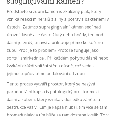
subgingivální kámen?
Představte si
zubní kámen
is
zkalcený plak, který
vzniká reakcí minerálů z sliny a potrav s bakteriemi v
ústech
. Zatímco supragingivální kámen sedí nad
úrovní dásně a je často žlutý nebo hnědý, ten pod
dásní je tvrdý, tmavší a přilnouje přímo ke kořenu
zubu. Proč je to problém? Protože funguje jako
sorts " smirkednice". Při každém pohybu dásně nebo
žvýkání dráždí vnitřní stěnu dásně, což vede k
jejímustupňovitému oddalování od zubu.
Tento proces vytváří prostor, který se nazývá
parodontální kapsa
is
patologický prostor mezi
dásní a zubem, který vzniká v důsledku zánětu a
destrukce váziv
. Čím je kapsa hlubší, tím více se tam
hromadí plaky a tím hůře se tam dostane kyslík. To v