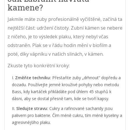
kamene?
Jakmile máte zuby profesionálně vyčištěné, začíná ta
nejtěžší část: udržení čistoty. Zubní kámen se nebere
z ničeho, je to výsledek plaku, který nebyl včas
odstraněn. Plak se v řádu hodin mění v biofilm a
poté, díky vápníku v našich slinách, v kámen.
Zkuste tyto konkrétní kroky:
Změňte techniku:
Přestaňte zuby „drhnout“ dopředu a
dozadu. Používejte jemné krouživé pohyby nebo metodu
Bass, kdy kartáček přikládáte pod úhlem 45 stupňů k
dásni, aby se dostal přesně tam, kde se tvoří kapsy.
Sledujte stravu:
Cukry a rafinované sacharidy jsou
palivem pro bakterie. Čím méně cukru, tím méně kyseliny a
agresivnějšího plaku.