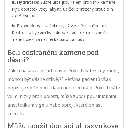
Hydratace:
Suché ústa jsou rájem pro vznik kamene.
Pijte dostatek vody, abyste udrželi přirozený proud slin,
které čistí ústa.
Pravidelnost:
Nečekejte, až vás něco začne bolet.
Kontrola u hygieničky jednou za půl roku je levnější a
méně bolestivá než léčba parodontitidy.
Bolí odstranění kamene pod
dásní?
Záleží na stavu vašich dásní. Pokud máte silný zánět,
mohou být dásně citlivější. Většina pacientů však
popisuje spíše pocit tlaku nebo lechtání. Pokud máte
velmi nízký práh bolesti, může zubař použít lokální
anestetikum v gelu nebo spreji, které oblast
znecitliví.
Můžu použít domácí ultrazvukové