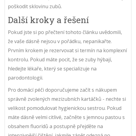
poškodit sklovinu zubů.
Další kroky a řešení
Pokud jste si po přečtení tohoto článku uvědomili,
že vaše dásně nejsou v pořádku, nepanikařte.
Prvním krokem je rezervovat si termín na komplexní
kontrolu. Pokud máte pocit, že se zuby hýbají,
hledejte lékaře, který se specializuje na
parodontologii.
Pro domácí péči doporučujeme začít s nákupem
správně zvolených mezizubních kartáčků - nechte si
velikost pomodulovat hygienickou sestrou. Pokud
máte dásně velmi citlivé, začněte s jemnou pastou s
obsahem fluoridů a postupně přejděte na
intenzivnější čištění, jakmile zánět odezná po