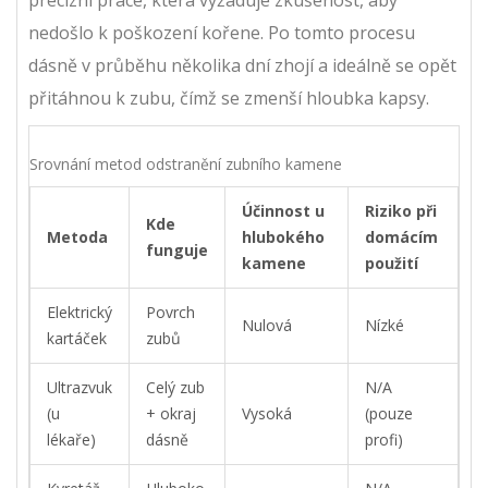
nedošlo k poškození kořene. Po tomto procesu
dásně v průběhu několika dní zhojí a ideálně se opět
přitáhnou k zubu, čímž se zmenší hloubka kapsy.
Srovnání metod odstranění zubního kamene
Účinnost u
Riziko při
Kde
Metoda
hlubokého
domácím
funguje
kamene
použití
Elektrický
Povrch
Nulová
Nízké
kartáček
zubů
Ultrazvuk
Celý zub
N/A
(u
+ okraj
Vysoká
(pouze
lékaře)
dásně
profi)