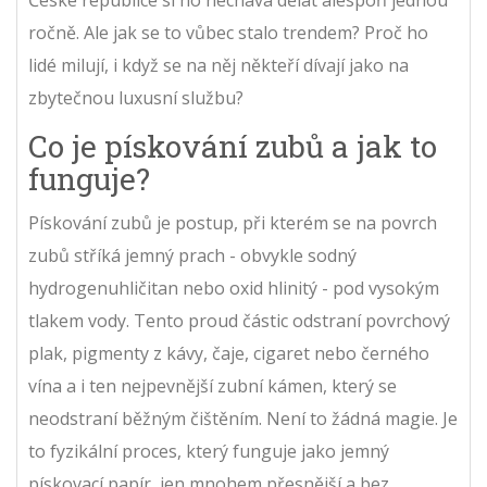
České republice si ho nechává dělat alespoň jednou
ročně. Ale jak se to vůbec stalo trendem? Proč ho
lidé milují, i když se na něj někteří dívají jako na
zbytečnou luxusní službu?
Co je pískování zubů a jak to
funguje?
Pískování zubů je postup, při kterém se na povrch
zubů stříká jemný prach - obvykle sodný
hydrogenuhličitan nebo oxid hlinitý - pod vysokým
tlakem vody. Tento proud částic odstraní povrchový
plak, pigmenty z kávy, čaje, cigaret nebo černého
vína a i ten nejpevnější zubní kámen, který se
neodstraní běžným čištěním. Není to žádná magie. Je
to fyzikální proces, který funguje jako jemný
pískovací papír, jen mnohem přesnější a bez