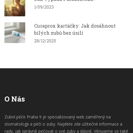
1/09/2023
Curaprox kartáčky: Jak dosáhnout
bílých zubů bez úsilí
28/12/2025
O Nás
Zubní péče Praha 9 je specializovaný web zaměřený na
stomatologii a péči o zuby. Najdete zde užitečné informace a
rady, jak správně pečovat o své zuby a dásně. Věnujeme se také