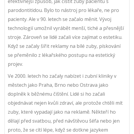
efektivnější způsob, jak čistit zuby pacientů s
parodontitidou. Bylo to nástroj pro lékaře, ne pro
pacienty. Ale v 90. letech se začalo měnit. Vývoj
technologií umožnil vyrábět menší, tiché a přesnější
stroje. Zároveň se lidé začali více zajímat o estetiku.
Když se začaly šířit reklamy na bílé zuby, pískování
se přeměnilo z lékařského postupu na estetický
projev.
Ve 2000. letech ho začaly nabízet i zubní kliniky v
městech jako Praha, Brno nebo Ostrava jako
doplněk k běžnému čištění. Lidé si ho začali
objednávat nejen kvůli zdraví, ale protože chtěli mít
zuby, které vypadají jako na reklamě. Někteří ho
dělají před svatbou, před návštěvou šéfa nebo jen
proto, že se cítí lépe, když se dotkne jazykem