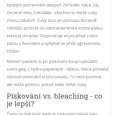
kyselým potravinám alespoň 24 hodin. Káva, čaj,
červené víno, čokoláda - všechno to může zuby
znovu zabarvit. Zuby jsou po postupu dočasně
citlivější, protože se odstranila tenká vrstva plaku,
která je chránila. Doporučuje se používat zubní
pastu s fluoridem a vyhýbat se příliš agresivnímu
čištění.
Někteří pacienti si po pískování koupí speciální
zubní gely s hydroxyapatitem - látkou, která pomáhá
obnovit minerální vrstvu emailu. To není povinné,
ale může pomoci, pokud máte citlivé zuby.
Pískování vs. bleaching - co
je lepší?
Často se lidé ptají, jestli je pískování stejné jako