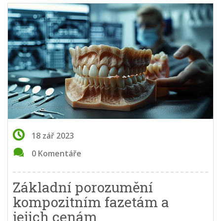
18 zář 2023
0 Komentáře
Základní porozumění
kompozitním fazetám a
jejich cenám