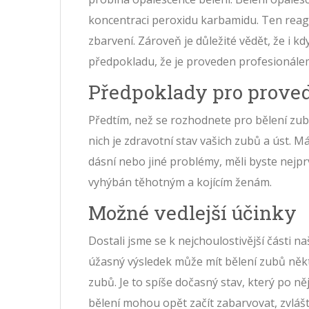
koncentraci peroxidu karbamidu. Ten reag
zbarvení. Zároveň je důležité vědět, že i k
předpokladu, že je proveden profesionále
Předpoklady pro proved
Předtím, než se rozhodnete pro bělení zubů
nich je zdravotní stav vašich zubů a úst. 
dásní nebo jiné problémy, měli byste nejpr
vyhýbán těhotným a kojícím ženám.
Možné vedlejší účinky
Dostali jsme se k nejchoulostivější části na
úžasný výsledek může mít bělení zubů někte
zubů. Je to spíše dočasný stav, který po n
bělení mohou opět začít zabarvovat, zvláš