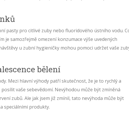
inků
bní pasty pro citlivé zuby nebo fluoridového ústního vodu. C
ením je samozřejmě omezení konzumace výše uvedených
é návštěvy u zubní hygieničky mohou pomoci udržet vaše zub
lescence bělení
y. Mezi hlavní výhody patří skutečnost, že je to rychlý a
tak posílit vaše sebevědomí. Nevýhodou může být zmíněná
ení zubů. Ale jak jsem již zmínil, tato nevýhoda může být
a speciálními produkty.