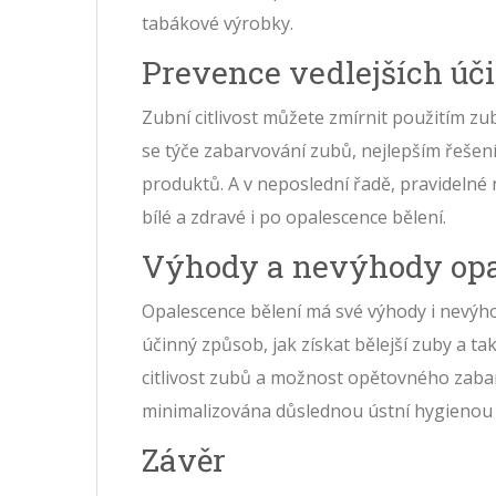
tabákové výrobky.
Prevence vedlejších úč
Zubní citlivost můžete zmírnit použitím zu
se týče zabarvování zubů, nejlepším řeš
produktů. A v neposlední řadě, pravideln
bílé a zdravé i po opalescence bělení.
Výhody a nevýhody opa
Opalescence bělení má své výhody i nevýhod
účinný způsob, jak získat bělejší zuby a 
citlivost zubů a možnost opětovného zabarv
minimalizována důslednou ústní hygienou 
Závěr