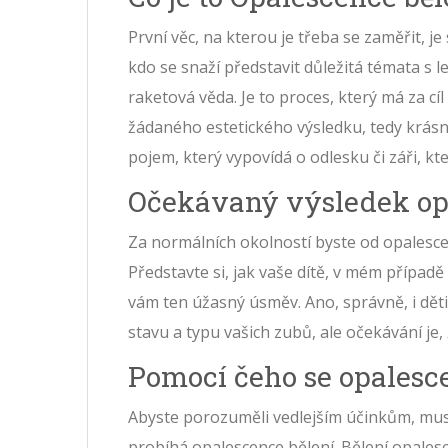
První věc, na kterou je třeba se zaměřit, j
kdo se snaží představit důležitá témata s 
raketová věda. Je to proces, který má za c
žádaného estetického výsledku, tedy krásně
pojem, který vypovídá o odlesku či záři, k
Očekávaný výsledek op
Za normálních okolností byste od opalesce
Představte si, jak vaše dítě, v mém případě
vám ten úžasný úsměv. Ano, správně, i děti 
stavu a typu vašich zubů, ale očekávání j
Pomocí čeho se opalesc
Abyste porozuměli vedlejším účinkům, musí
probíhá opalescence bělení. Bělení opalesc