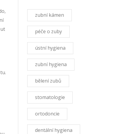
do,
zubní kámen
ní
out
péče o zuby
ústní hygiena
zubní hygiena
tu.
bělení zubů
stomatologie
ortodoncie
dentální hygiena
ou