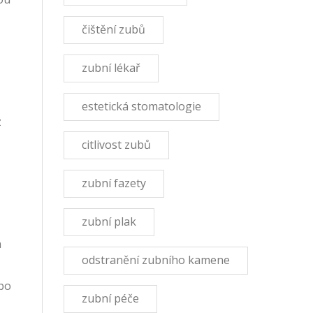
čištění zubů
zubní lékař
estetická stomatologie
z
citlivost zubů
zubní fazety
zubní plak
a
odstranění zubního kamene
 po
zubní péče