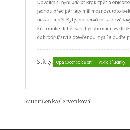
Dovolím si nyní udělat krok zpět a ohlédno
jednou před pár lety měl možnost toto běle
nezapomněl. Byl jsem nervózní, ale zvědavý. 
kraťounké době jsem byl ohromen výsledke
dobrodružství s otevřenou myslí a buďte p
Štítky:
Opalescence bělení
vedlejší účinky
Autor: Lenka Červenková