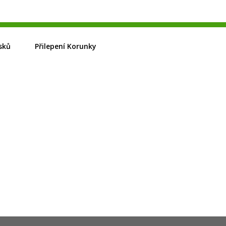
sků
Přilepení Korunky