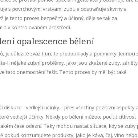
uje s povrchovými vrstvami zubu a odstraňuje skvrny a
dyž je tento proces bezpečný a účinný, děje se tak za
m a v kontrolovaném prostředí.
ení opalescence bělení
, je důležité zvážit určité předpoklady a podmínky. Jednou 
Máte-li nějaké zubní problémy, jako jsou zkažené zuby, záněty
ve tato onemocnění řešit. Tento proces by měl být také
ší diskuze - vedlejší účinky. I přes všechny pozitivní aspekty 
ré vedlejší účinky. Někdy po bělení můžete pocítit citlivost
ějakém čase odezní. Taky mohou nastat situace, kdy se zuby
tě pokud konzumujete produkty, jako je káva, čaj, víno nebo