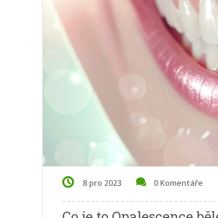
8 pro 2023
0 Komentáře
Co je to Opalescence běl