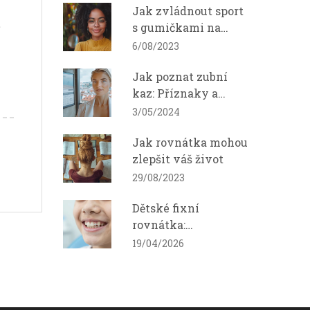
Jak zvládnout sport
ě
s gumičkami na
rovnátka
6/08/2023
Jak poznat zubní
kaz: Příznaky a
prevence
3/05/2024
Jak rovnátka mohou
zlepšit váš život
29/08/2023
Dětské fixní
rovnátka:
Komplexní průvodce
19/04/2026
pro rodiče