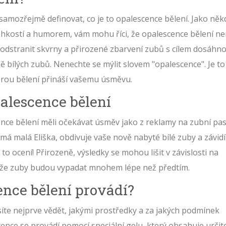
e samozřejmě definovat, co je to opalescence bělení. Jako něk
lehkostí a humorem, vám mohu říci, že opalescence bělení ne
íl odstranit skvrny a přirozené zbarvení zubů s cílem dosáhn
 bílých zubů. Nenechte se mýlit slovem "opalescence". Je to
terou bělení přináší vašemu úsměvu.
alescence bělení
nce bělení měli očekávat úsměv jako z reklamy na zubní pas
 má malá Eliška, obdivuje vaše nově nabyté bílé zuby a závidí
to ocení! Přirozeně, výsledky se mohou lišit v závislosti na
e, že zuby budou vypadat mnohem lépe než předtím.
ence bělení provádí?
te nejprve vědět, jakými prostředky a za jakých podmínek
ence se provádí pomocí speciální gelu, který obsahuje určit