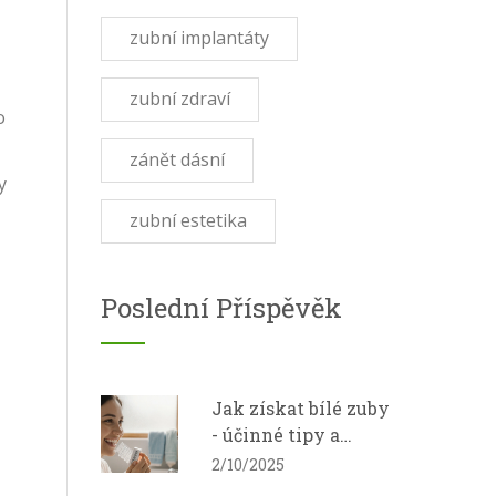
zubní implantáty
zubní zdraví
o
zánět dásní
y
zubní estetika
Poslední Příspěvěk
Jak získat bílé zuby
- účinné tipy a
metody
2/10/2025