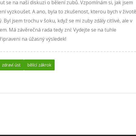
ut se na naši diskuzi o bělení zubů. Vzpomínám si, jak jsem
ní vyzkoušet. A ano, byla to zkušenost, kterou bych v život
Byl jsem trochu v šoku, když se mi zuby zdály citlivé, ale v
m. Má závěrečná rada tedy zní: Vydejte se na tuhle
řipraveni na úžasný výsledek!
zdraví úst
bělící zákrok