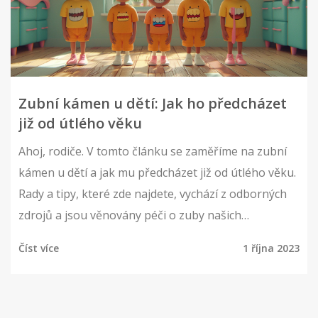
Zubní kámen u dětí: Jak ho předcházet
již od útlého věku
Ahoj, rodiče. V tomto článku se zaměříme na zubní
kámen u dětí a jak mu předcházet již od útlého věku.
Rady a tipy, které zde najdete, vychází z odborných
zdrojů a jsou věnovány péči o zuby našich
nejmenších. Pojďme se společně podívat, jak
Číst více
1 října 2023
můžeme chránit úsměv našich dětí před zubním
kamenem a jak je naučit správné zubní hygieně.