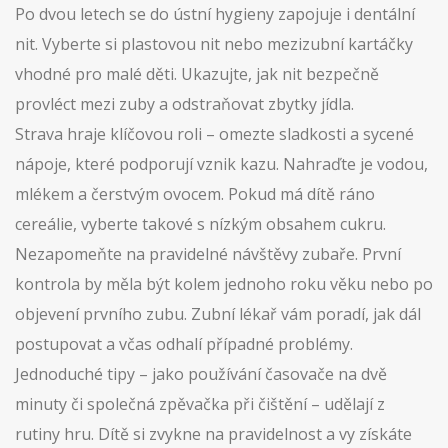
Po dvou letech se do ústní hygieny zapojuje i dentální
nit. Vyberte si plastovou nit nebo mezizubní kartáčky
vhodné pro malé děti. Ukazujte, jak nit bezpečně
provléct mezi zuby a odstraňovat zbytky jídla.
Strava hraje klíčovou roli – omezte sladkosti a sycené
nápoje, které podporují vznik kazu. Nahraďte je vodou,
mlékem a čerstvým ovocem. Pokud má dítě ráno
cereálie, vyberte takové s nízkým obsahem cukru.
Nezapomeňte na pravidelné návštěvy zubaře. První
kontrola by měla být kolem jednoho roku věku nebo po
objevení prvního zubu. Zubní lékař vám poradí, jak dál
postupovat a včas odhalí případné problémy.
Jednoduché tipy – jako používání časovače na dvě
minuty či společná zpěvačka při čištění – udělají z
rutiny hru. Dítě si zvykne na pravidelnost a vy získáte