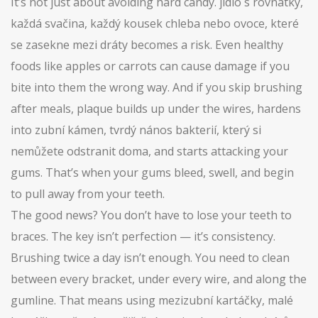
It’s not just about avoiding hard candy.
jídlo s rovnátky
,
každá svačina, každý kousek chleba nebo ovoce, které
se zasekne mezi dráty
becomes a risk. Even healthy
foods like apples or carrots can cause damage if you
bite into them the wrong way. And if you skip brushing
after meals, plaque builds up under the wires, hardens
into
zubní kámen
,
tvrdý nános bakterií, který si
nemůžete odstranit doma
, and starts attacking your
gums. That’s when your gums bleed, swell, and begin
to pull away from your teeth.
The good news? You don’t have to lose your teeth to
braces. The key isn’t perfection — it’s consistency.
Brushing twice a day isn’t enough. You need to clean
between every bracket, under every wire, and along the
gumline. That means using
mezizubní kartáčky
,
malé