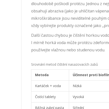
dlouhodobě poškodí protézu. Jednou z nejv
obsahují abraziva (jako je uhličitan vápenat
mikroškrábance jsou neviditelné pouhým ok
vždy vybírejte produkty označené jako „pr
Další častou chybou je čištění horkou vodo
I mírně horká voda může protézu zdeformova
používejte vlažnou nebo studenou vodu.
Srovnání metod čištění nasazovacích zubů
Metoda
Účinnost proti biofi
Kartáček + voda
Nízká
Čistící tablety
Vysoká
Běžná zubní pasta
Střední