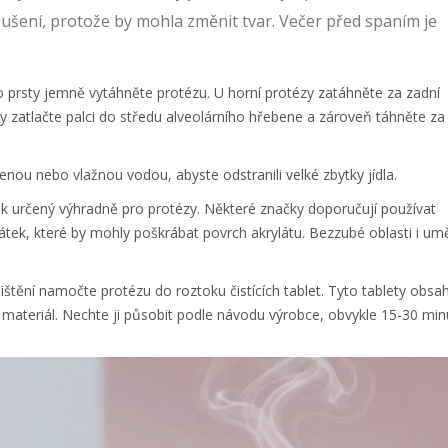
sušení, protože by mohla změnit tvar. Večer před spaním je
sty jemně vytáhněte protézu. U horní protézy zatáhněte za zadní
 zatlačte palci do středu alveolárního hřebene a zároveň táhněte za
ou nebo vlažnou vodou, abyste odstranili velké zbytky jídla.
k určený výhradně pro protézy. Některé značky doporučují používat
látek, které by mohly poškrábat povrch akrylátu. Bezzubé oblasti i um
tění namočte protézu do roztoku čistících tablet. Tyto tablety obsah
jí materiál. Nechte ji působit podle návodu výrobce, obvykle 15-30 min