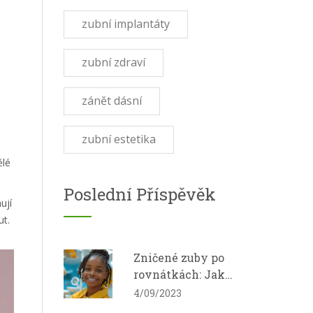
zubní implantáty
zubní zdraví
zánět dásní
zubní estetika
ělé
Poslední Příspěvěk
ují
ut.
Zničené zuby po
rovnátkách: Jak
obnovit zdravý
4/09/2023
úsměv