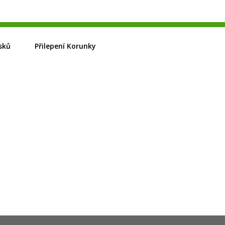
sků
Přilepení Korunky