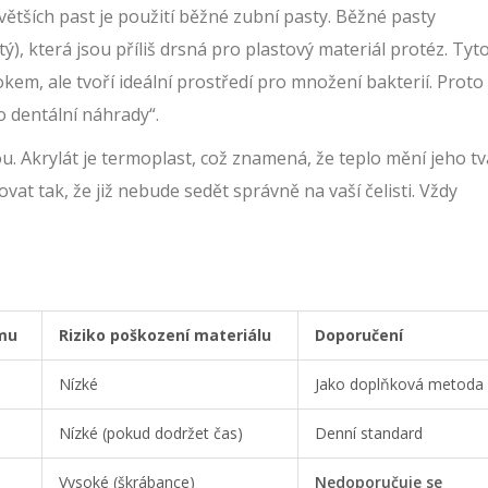
ětších past je použití běžné zubní pasty. Běžné pasty
ý), která jsou příliš drsná pro plastový materiál protéz. Tyt
em, ale tvoří ideální prostředí pro množení bakterií. Proto
o dentální náhrady“.
u. Akrylát je termoplast, což znamená, že teplo mění jeho tv
t tak, že již nebude sedět správně na vaší čelisti. Vždy
lmu
Riziko poškození materiálu
Doporučení
Nízké
Jako doplňková metoda
Nízké (pokud dodržet čas)
Denní standard
Vysoké (škrábance)
Nedoporučuje se