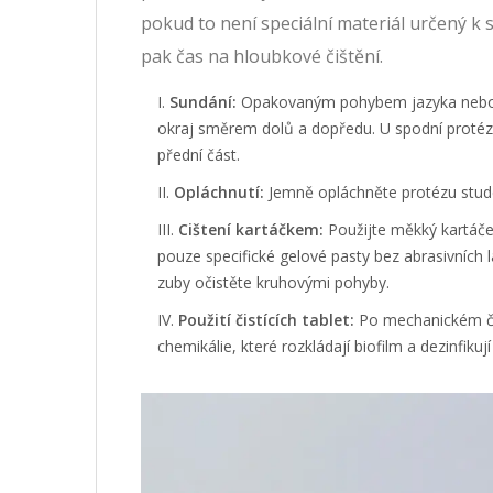
pokud to není speciální materiál určený k 
pak čas na hloubkové čištění.
Sundání:
Opakovaným pohybem jazyka nebo pr
okraj směrem dolů a dopředu. U spodní protézy
přední část.
Opláchnutí:
Jemně opláchněte protézu studen
Cištení kartáčkem:
Použijte měkký kartáče
pouze specifické gelové pasty bez abrasivních 
zuby očistěte kruhovými pohyby.
Použití čistících tablet:
Po mechanickém čiš
chemikálie, které rozkládají biofilm a dezinfiku