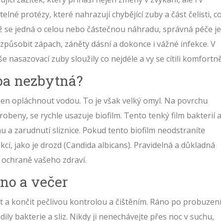
elné protézy, které nahrazují chybějící zuby a část čelisti
, c
už se jedná o celou nebo částečnou náhradu, správná péče je
působit zápach, záněty dásní a dokonce i vážné infekce. V
e nasazovací zuby sloužily co nejdéle a vy se cítili komfortně
žba nezbytná?
 jen opláchnout vodou. To je však velký omyl. Na povrchu
robeny, se rychle usazuje biofilm. Tento tenký film bakterií 
u a zarudnutí sliznice. Pokud tento biofilm neodstraníte
cí, jako je drozd (Candida albicans). Pravidelná a důkladná
o ochraně vašeho zdraví.
áno a večer
t a končit pečlivou kontrolou a čištěním. Ráno po probuzení
ly bakterie a sliz. Nikdy ji nenechávejte přes noc v suchu,