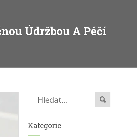
čnou Údržbou A Péčí
Kategorie