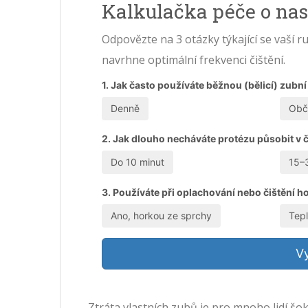
Kalkulačka péče o na
Odpovězte na 3 otázky týkající se vaší r
navrhne optimální frekvenci čištění.
1. Jak často používáte běžnou (bělicí) zubní
Denně
Obč
2. Jak dlouho necháváte protézu působit v č
Do 10 minut
15–
3. Používáte při oplachování nebo čištění 
Ano, horkou ze sprchy
Tep
Vy
Ztráta vlastních zubů je pro mnoho lidí šoku