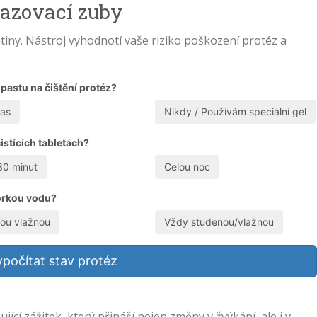
sazovací zuby
utiny. Nástroj vyhodnotí vaše riziko poškození protéz a
 pastu na čištění protéz?
as
Nikdy / Používám speciální gel
istících tabletách?
30 minut
Celou noc
horkou vodu?
lou vlažnou
Vždy studenou/vlažnou
počítat stav protéz
jící zážitek, který přináší nejen změny v žvýkání, ale i v