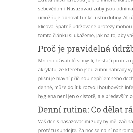
sebevědomí.
Nasazovací zuby
jsou
odnímat
umožňuje obnovit funkci ústní dutiny. Ať 
klíčová. Špatně udržované protézy mohou z
tomto článku si ukážeme, jak na to, aby vaš
Proč je pravidelná údr
Mnoho uživatelů si myslí, že stačí protézu
akrylátu, ze kterého jsou
zubní náhrady
vy
plísní je hlavní příčinou nepříjemného dech
denně, může dojít k rozvoji houbových infek
hygiena není jen o čistotě, ale především 
Denní rutina: Co dělat r
Váš den s nasazovacími zuby by měl začína
protézu sundejte. Za noc se na ní nahromadi