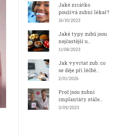
Jaké zrcátko
používá zubní lékař?
16/10/2023
Jaké typy zubů jsou
nejčastější u
diabetiků?
11/08/2023
Jak vyvrtat zub: co
se děje při léčbě
mezizubního kazu a
2/01/2026
co očekávat
Proč jsou zubní
implantáty stále
populárnější?
3/09/2023