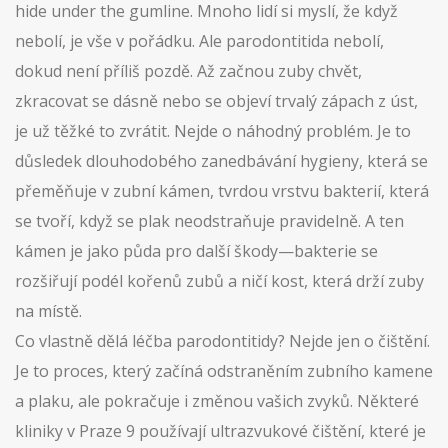
hide under the gumline.
Mnoho lidí si myslí, že když
nebolí, je vše v pořádku. Ale parodontitida nebolí,
dokud není příliš pozdě. Až začnou zuby chvět,
zkracovat se dásně nebo se objeví trvalý zápach z úst,
je už těžké to zvrátit. Nejde o náhodný problém. Je to
důsledek dlouhodobého zanedbávání hygieny, která se
přeměňuje v
zubní kámen
,
tvrdou vrstvu bakterií, která
se tvoří, když se plak neodstraňuje pravidelně
.
A ten
kámen je jako půda pro další škody—bakterie se
rozšiřují podél kořenů zubů a ničí kost, která drží zuby
na místě.
Co vlastně dělá léčba parodontitidy? Nejde jen o čištění.
Je to proces, který začíná odstraněním zubního kamene
a plaku, ale pokračuje i změnou vašich zvyků. Některé
kliniky v Praze 9 používají ultrazvukové čištění, které je