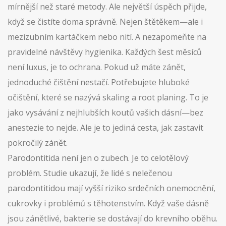
mírnější než staré metody. Ale největší úspěch přijde,
když se čistíte doma správně. Nejen štětěkem—ale i
mezizubním kartáčkem nebo nití. A nezapomeňte na
pravidelné návštěvy hygienika. Každých šest měsíců
není luxus, je to ochrana. Pokud už máte zánět,
jednoduché čištění nestačí. Potřebujete hluboké
očištění, které se nazývá skaling a root planing. To je
jako vysávání z nejhlubších koutů vašich dásní—bez
anestezie to nejde. Ale je to jediná cesta, jak zastavit
pokročilý zánět.
Parodontitida není jen o zubech. Je to celotělový
problém. Studie ukazují, že lidé s nelečenou
parodontitidou mají vyšší riziko srdečních onemocnění,
cukrovky i problémů s těhotenstvím. Když vaše dásně
jsou zánětlivé, bakterie se dostávají do krevního oběhu.