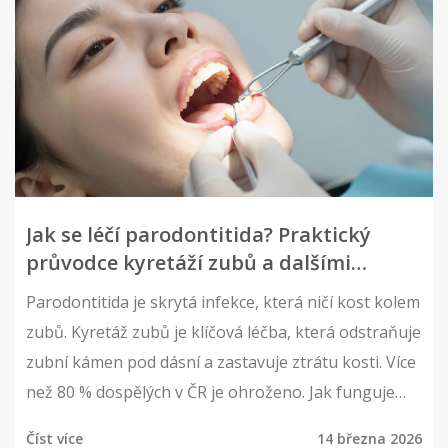
Jak se léčí parodontitida? Praktický
průvodce kyretáží zubů a dalšími
léčebnými kroky
Parodontitida je skrytá infekce, která ničí kost kolem
zubů. Kyretáž zubů je klíčová léčba, která odstraňuje
zubní kámen pod dásní a zastavuje ztrátu kosti. Více
než 80 % dospělých v ČR je ohroženo. Jak funguje
léčba a co dělat po ní?
Číst více
14 března 2026