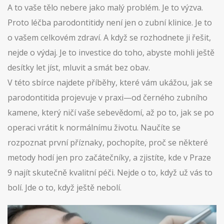
A to vaše tělo nebere jako malý problém. Je to výzva.
Proto léčba parodontitidy není jen o zubní klinice. Je to
o vašem celkovém zdraví. A když se rozhodnete ji řešit,
nejde o výdaj. Je to investice do toho, abyste mohli ještě
desítky let jíst, mluvit a smát bez obav.
V této sbírce najdete příběhy, které vám ukážou, jak se
parodontitida projevuje v praxi—od černého zubního
kamene, který ničí vaše sebevědomí, až po to, jak se po
operaci vrátit k normálnímu životu. Naučíte se
rozpoznat první příznaky, pochopíte, proč se některé
metody hodí jen pro začátečníky, a zjistíte, kde v Praze
9 najít skutečně kvalitní péči. Nejde o to, když už vás to
bolí. Jde o to, když ještě nebolí.