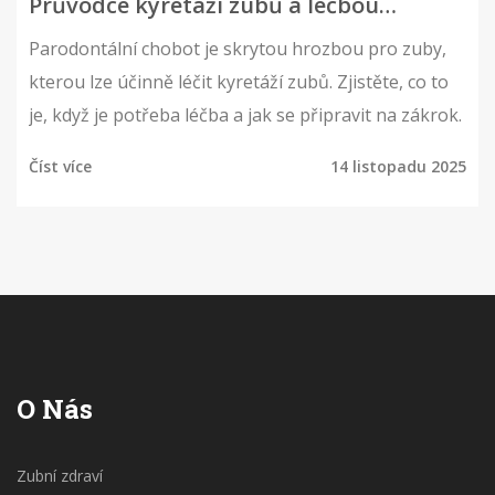
Průvodce kyretáží zubů a léčbou
parodontitidy
Parodontální chobot je skrytou hrozbou pro zuby,
kterou lze účinně léčit kyretáží zubů. Zjistěte, co to
je, když je potřeba léčba a jak se připravit na zákrok.
Číst více
14 listopadu 2025
O Nás
Zubní zdraví