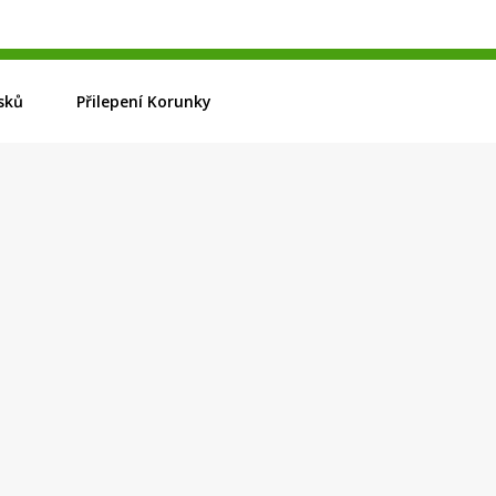
sků
Přilepení Korunky