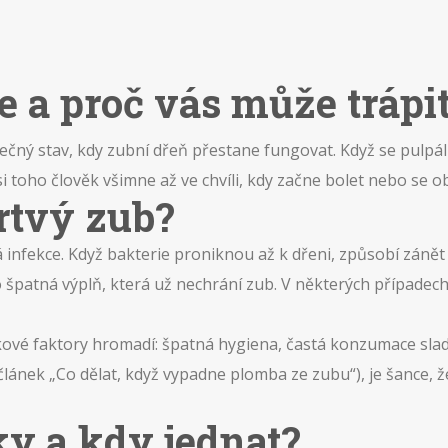
e a proč vás může trápi
utečný stav, kdy zubní dřeň přestane fungovat. Když se pulp
si toho člověk všimne až ve chvíli, kdy začne bolet nebo se ob
rtvý zub?
infekce. Když bakterie proniknou až k dřeni, způsobí zánět a 
o špatná výplň, která už nechrání zub. V některých případe
kové faktory hromadí: špatná hygiena, častá konzumace sla
článek „Co dělat, když vypadne plomba ze zubu“), je šance, ž
ky a kdy jednat?