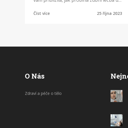
vám přiblížila, jak probíhá zubní léčba u
mrtvého zubu a jaké možnosti máme k
Číst více
25 října 2023
dispozici. Dále si povíme, jak můžeme
předejít tomu, aby se nám zub "umřel".
Přeji vám příjemné čtení a nezapomeňte
se starat o své zuby!
O Nás
Nejn
Zdraví a péče o tělo