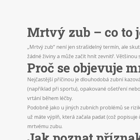
Mrtvý zub – co to j
„Mrtvý zub“ není jen strašidelný termín, ale sk
žádné živiny a může začít hnít zevnitř. Většinou 
Proč se objevuje m
Nejčastější příčinou je dlouhodobá zubní kazová 
(například při sportu), opakované ošetření neb
vrtání během léčby.
Podobně jako u jiných zubních problémů se rizi
už máte výplň, která začala padat (což popisuje 
mrtvému zubu.
Jak poznat přízna