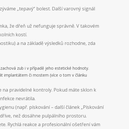
azýváme „tepavý“ bolest. Další varovný signál
známka, že dřeň už nefunguje správně. V takovém
olních kostí.
gnostiku) a na základě výsledků rozhodne, zda
zachová zub i v případě jeho estetické hodnoty.
dit implantátem či mostem (více o tom v článku
te na pravidelné kontroly. Pokud máte sklon k
infekce nevrátila.
ygienu (např. pískování – další článek „Pískování
 dříve, než dosáhne pulpálního prostoru.
ete. Rychlá reakce a profesionální ošetření vám