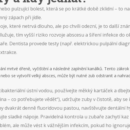
nebo pulzující bolest, která se po krátké době zklidní – to n
ný zápach při jídle.
oje, které netrvá dlouho, ale po chvíli odezní, je to další 
užuje, tím vyšší riziko rozvoje abscesu a šíření infekce do ok
ékaře. Dentista provede testy (např. elektrickou pulpální dia
xtrakce.
ní mrtvé dřeně, vyčištění a následné zaplnění kanálků. Tento zákrok 
 nebo se vytvořil velký absces, může být nutné zub odstranit a nahra
tibakteriální ústní vodou, používejte měkký kartáček a dbej
ina – co potřebujete vědět“), udržujte zuby v čistotě, aby se 
zuby dvakrát denně fluoridovou pastou, navštěvujte dentální h
jte sladké nápoje. Pravidelná kontrola u zubaře zachytí kaz
oblém, ale může vést k vážnějším infekcím, pokud ho ignoruj