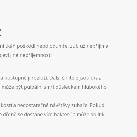
t
ální tkáň poškodí nebo odumře, zub už nepřijímá
jeví jiné nepříjemnosti.
postupně ji rozloží. Další činitelé jsou úraz
ch může být pulpální smrt důsledkem hlubokého
dkostí a nedostatečné návštěvy zubaře. Pokud
e dřeně se dostane více bakterií a může dojít k