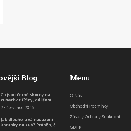
ovější Blog
Menu
Co jsou černé skvrny na
O Nás
zubech? Příčiny, odlišení
kazu a kamene
Obchodní Podmínky
27 července 2026
Zásady Ochrany Soukromí
Jak dlouho trvá nasazení
korunky na zub? Průběh, čas
GDPR
a co očekávat