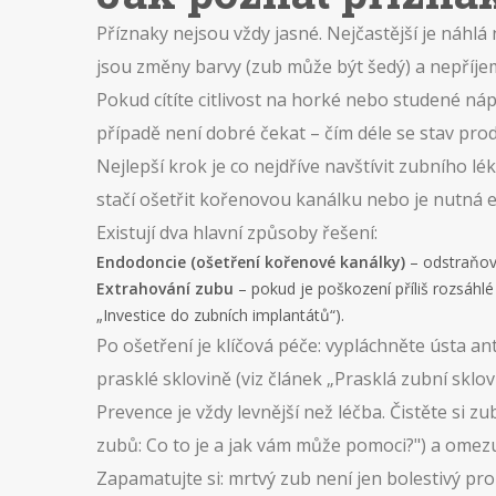
Příznaky nejsou vždy jasné. Nejčastější je náhlá 
jsou změny barvy (zub může být šedý) a nepříjem
Pokud cítíte citlivost na horké nebo studené náp
případě není dobré čekat – čím déle se stav prodl
Nejlepší krok je co nejdříve navštívit zubního l
stačí ošetřit kořenovou kanálku nebo je nutná e
Existují dva hlavní způsoby řešení:
Endodoncie (ošetření kořenové kanálky)
– odstraňová
Extrahování zubu
– pokud je poškození příliš rozsáhlé
„Investice do zubních implantátů“).
Po ošetření je klíčová péče: vypláchněte ústa an
prasklé sklovině (viz článek „Prasklá zubní sklov
Prevence je vždy levnější než léčba. Čistěte si 
zubů: Co to je a jak vám může pomoci?") a omezu
Zapamatujte si: mrtvý zub není jen bolestivý pr