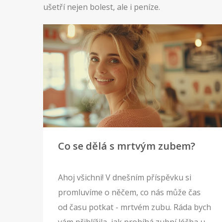
ušetří nejen bolest, ale i peníze.
Co se dělá s mrtvým zubem?
Ahoj všichni! V dnešním příspěvku si
promluvíme o něčem, co nás může čas
od času potkat - mrtvém zubu. Ráda bych