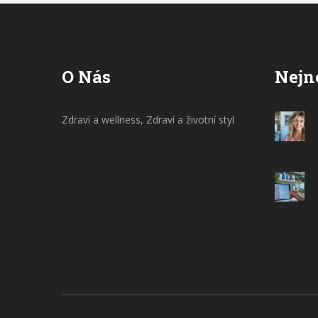
takovéto řešení by mělo být vždy pouze
dočasné a návštěva zubaře je nezbytná.
O Nás
Nejn
Zdraví a wellness, Zdraví a životní styl