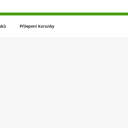
sků
Přilepení Korunky