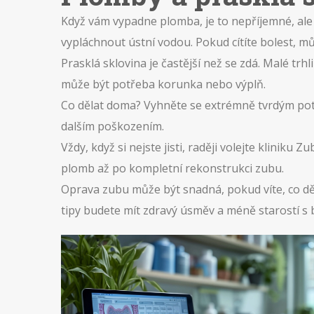
Když vám vypadne plomba, je to nepříjemné, ale
vypláchnout ústní vodou. Pokud cítíte bolest, mů
Prasklá sklovina je častější než se zdá. Malé trh
může být potřeba korunka nebo výplň.
Co dělat doma? Vyhněte se extrémně tvrdým potr
dalším poškozením.
Vždy, když si nejste jisti, raději volejte klinik
plomb až po kompletní rekonstrukci zubu.
Oprava zubu může být snadná, pokud víte, co děl
tipy budete mít zdravý úsměv a méně starostí s b