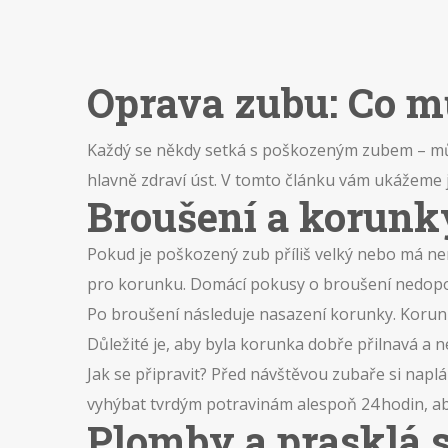
Oprava zubu: Co mů
Každý se někdy setká s poškozeným zubem – může
hlavně zdraví úst. V tomto článku vám ukážeme j
Broušení a korunk
Pokud je poškozený zub příliš velký nebo má ne
pro korunku. Domácí pokusy o broušení nedopor
Po broušení následuje nasazení korunky. Korunk
Důležité je, aby byla korunka dobře přilnavá a ne
Jak se připravit? Před návštěvou zubaře si napl
vyhýbat tvrdým potravinám alespoň 24 hodin, ab
Plomby a prasklá s