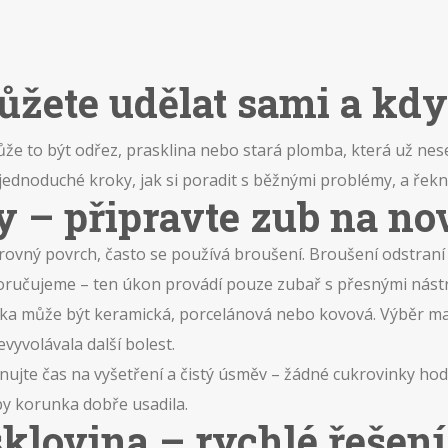
žete udělat sami a kdy
 to být odřez, prasklina nebo stará plomba, která už nesed
ednoduché kroky, jak si poradit s běžnými problémy, a řeknem
y – připravte zub na n
rovný povrch, často se používá broušení. Broušení odstraní
učujeme – ten úkon provádí pouze zubař s přesnými nástro
a může být keramická, porcelánová nebo kovová. Výběr mate
vyvolávala další bolest.
ánujte čas na vyšetření a čistý úsměv – žádné cukrovinky h
y korunka dobře usadila.
klovina – rychlé řešení