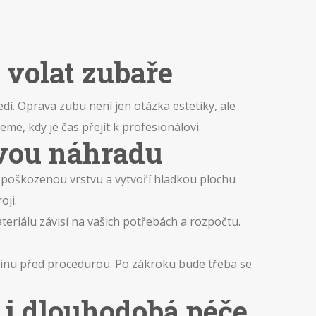
 volat zubaře
í. Oprava zubu není jen otázka estetiky, ale
e, kdy je čas přejít k profesionálovi.
ovou náhradu
 poškozenou vrstvu a vytvoří hladkou plochu
ji.
riálu závisí na vašich potřebách a rozpočtu.
odinu před procedurou. Po zákroku bude třeba se
 i dlouhodobá péče