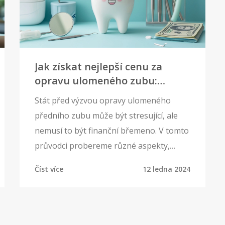
Jak získat nejlepší cenu za
opravu ulomeného zubu:
Průvodce ušetřením na zubní
Stát před výzvou opravy ulomeného
péči
předního zubu může být stresující, ale
nemusí to být finanční břemeno. V tomto
průvodci probereme různé aspekty,
které ovlivňují cenu opravy zubu a
Číst více
12 ledna 2024
objevíme jednoduché strategie, jak najít
nejlepší cenu bez kompromisů v kvalitě
péče. Ponoříme se do porovnávání cen,
zvažování alternativních léčebných