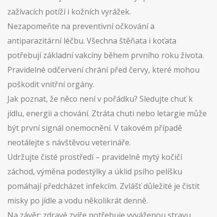
zažívacích potíží i kožních vyrážek.
Nezapomeňte na preventivní očkování a
antiparazitární léčbu. Všechna štěňata i koťata
potřebují základní vakcíny během prvního roku života.
Pravidelné odčervení chrání před červy, které mohou
poškodit vnitřní orgány.
Jak poznat, že něco není v pořádku? Sledujte chuť k
jídlu, energii a chování. Ztráta chuti nebo letargie může
být první signál onemocnění. V takovém případě
neotálejte s návštěvou veterináře.
Udržujte čisté prostředí – pravidelně mytý kočičí
záchod, výměna podestýlky a úklid psího pelíšku
pomáhají předcházet infekcím. Zvlášť důležité je čistit
misky po jídle a vodu několikrát denně.
Na závěr: zdravé zvíře potřebuje vyváženou stravu,