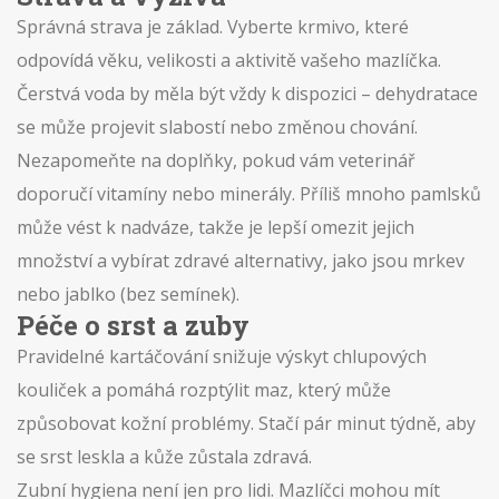
Správná strava je základ. Vyberte krmivo, které
odpovídá věku, velikosti a aktivitě vašeho mazlíčka.
Čerstvá voda by měla být vždy k dispozici – dehydratace
se může projevit slabostí nebo změnou chování.
Nezapomeňte na doplňky, pokud vám veterinář
doporučí vitamíny nebo minerály. Příliš mnoho pamlsků
může vést k nadváze, takže je lepší omezit jejich
množství a vybírat zdravé alternativy, jako jsou mrkev
nebo jablko (bez semínek).
Péče o srst a zuby
Pravidelné kartáčování snižuje výskyt chlupových
kouliček a pomáhá rozptýlit maz, který může
způsobovat kožní problémy. Stačí pár minut týdně, aby
se srst leskla a kůže zůstala zdravá.
Zubní hygiena není jen pro lidi. Mazlíčci mohou mít