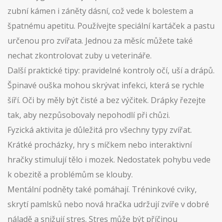
zubní kámen i záněty dásní, což vede k bolestem a
špatnému apetitu. Používejte speciální kartáček a pastu
určenou pro zvířata. Jednou za měsíc můžete také
nechat zkontrolovat zuby u veterináře.
Další praktické tipy: pravidelné kontroly očí, uší a drápů.
Špinavé ouška mohou skrývat infekci, která se rychle
šíří. Oči by měly být čisté a bez výčitek. Drápky řezejte
tak, aby nezpůsobovaly nepohodlí při chůzi.
Fyzická aktivita je důležitá pro všechny typy zvířat.
Krátké procházky, hry s míčkem nebo interaktivní
hračky stimulují tělo i mozek. Nedostatek pohybu vede
k obezitě a problémům se klouby.
Mentální podněty také pomáhají. Tréninkové cviky,
skrytí pamlsků nebo nová hračka udržují zvíře v dobré
náladě a snižují stres. Stres může být příčinou