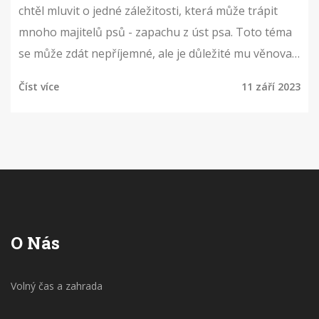
chtěl mluvit o jedné záležitosti, která může trápit
mnoho majitelů psů - zapachu z úst psa. Toto téma
se může zdát nepříjemné, ale je důležité mu věnovat
pozornost, protože může být považováno za rys
Číst více
11 září 2023
zdravotního stavu našich čtyřnohých přátel.
Pokusím se vám ukázat, jak se s tímto problémem
vypořádat a jak můžeme zlepšit dech našeho
mazlíčka. Připojte se ke mně a zjistěte více!
O Nás
Volný čas a zahrada