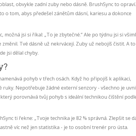
oblast, obvykle zadní zuby nebo dásně. BrushSync to opraví.
je to o tom, abys předešel zánětům dásní, kariesu a dokonce
možná jsi si říkal: „To je zbytečné.“ Ale po týdnu jsi si všiml
se změnil. Tvé dásně už nekrvácejí. Zuby už nebojíš čistit. A to
e jsi dělal chyby.
y?
namenává pohyb v třech osách. Když ho připojíš k aplikaci,
 ruky. Nepotřebuje žádné externí senzory - všechno je uvni
 který porovnává tvůj pohyb s ideální technikou čištění podl
Sync ti řekne: „Tvoje technika je 82 % správná. Zlepšit se d
lastně víc než jen statistika - je to osobní trenér pro ústa.