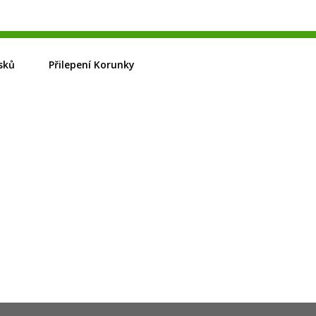
sků
Přilepení Korunky