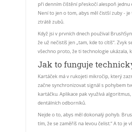
při denním čištění přeskočí alespoň jednu 
Není to jen o tom, abys měl čistší zuby - 
ztrátě zubů.
Když jsi v prvních dnech používal BrushSync, 
že už nečistíš jen „tam, kde to cítíš“. Zvyk 
všechno proto, že ti technologie ukázala, kd
Jak to funguje technick
Kartáček má v rukojeti mikročip, který zaz
začne synchronizovat signál s pohybem tvé
kartáčku. Aplikace pak využívá algoritmus,
dentálních odborníků.
Nejde o to, abys měl dokonalý pohyb. Brush
tím, že se zaměříš na levou čelist.“ A to je v