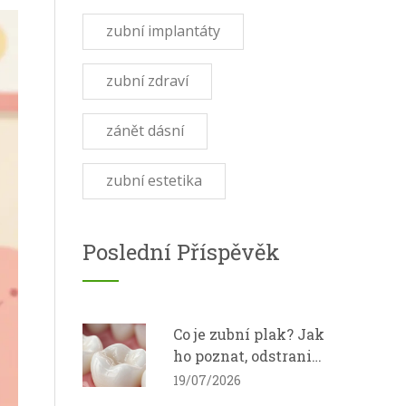
zubní implantáty
zubní zdraví
zánět dásní
zubní estetika
Poslední Příspěvěk
Co je zubní plak? Jak
ho poznat, odstranit
a zabránit vzniku
19/07/2026
kazu