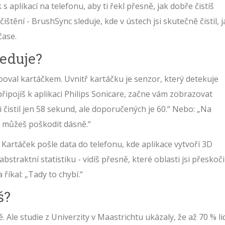
k s aplikací na telefonu, aby ti řekl přesně, jak dobře čistíš
štění - BrushSync sleduje, kde v ústech jsi skutečně čistil, j
čase.
leduje?
boval kartáčkem. Uvnitř kartáčku je senzor, který detekuje
řipojíš k aplikaci Philips Sonicare, začne vám zobrazovat
si čistil jen 58 sekund, ale doporučených je 60.“ Nebo: „Na
l - můžeš poškodit dásně.“
Kartáček pošle data do telefonu, kde aplikace vytvoří 3D
traktní statistiku - vidíš přesně, které oblasti jsi přeskočil
 říkal: „Tady to chybí.“
š?
ně. Ale studie z Univerzity v Maastrichtu ukázaly, že až 70 % li