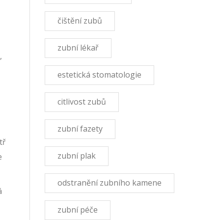
čištění zubů
zubní lékař
,
estetická stomatologie
citlivost zubů
zubní fazety
tř
zubní plak
e
odstranění zubního kamene
á
zubní péče