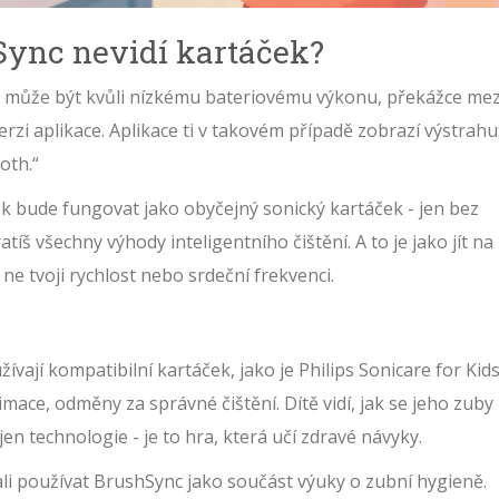
Sync nevidí kartáček?
To může být kvůli nízkému bateriovému výkonu, překážce mez
rzi aplikace. Aplikace ti v takovém případě zobrazí výstrahu
oth.“
ek bude fungovat jako obyčejný sonický kartáček - jen bez
atíš všechny výhody inteligentního čištění. A to je jako jít na
 ne tvoji rychlost nebo srdeční frekvenci.
ívají kompatibilní kartáček, jako je Philips Sonicare for Kids
imace, odměny za správné čištění. Dítě vidí, jak se jeho zuby
jen technologie - je to hra, která učí zdravé návyky.
i používat BrushSync jako součást výuky o zubní hygieně.