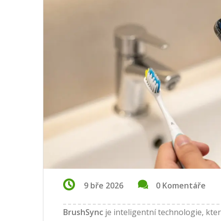
9 bře 2026
0 Komentáře
BrushSync
je inteligentní technologie, kte