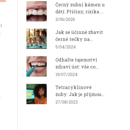
Černý zubní kámen u
dětí: Příčiny, rizika a
jak ho odstranit
3/06/2026
i
Jak se účinně zbavit
:
černé tečky na
zubech: Komplexní
5/04/2024
průvodce
Odhalte tajemství
zdraví úst: vše co
potřebujete vědět o
19/07/2024
předkusu
Tetracyklinové
zuby: Jak je přijmout
.
a jak s nimi žít
27/08/2023