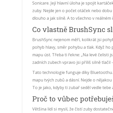
Sonicare. Její hlavní úloha je spojit kartáče
zuby. Nejde jen o počet otáček nebo dobu či
dlouho a jak silně. A to všechno v reálném 
Co vlastně BrushSync s
BrushSync nejenom měří, kolikrát jsi pohy
pohyb hlavy, směr pohybu a tlak. Když ho p
mapu úst. Třeba ti řekne: „Na levé čelisti j
zadních zubech vpravo jsi příliš silně tlači
Tato technologie funguje díky Bluetoothu. 
mapu tvých zubů a dásní. Nejde o nějakou abs
To je jako, kdyby ti zubař seděl vedle tebe a
Proč to vůbec potřebuje
Většina lidí si myslí, že čistí zuby dostateč