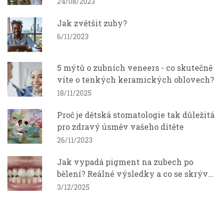
24/08/2023
Jak zvětšit zuby?
6/11/2023
5 mýtů o zubních veneers - co skutečně
víte o tenkých keramických oblovech?
18/11/2025
Proč je dětská stomatologie tak důležitá
pro zdravý úsměv vašeho dítěte
26/11/2023
Jak vypadá pigment na zubech po
bělení? Reálné výsledky a co se skrývá
pod povrchem
3/12/2025