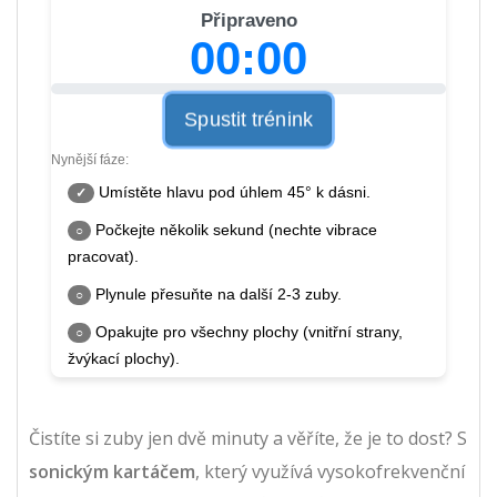
Připraveno
00:00
Spustit trénink
Nynější fáze:
Umístěte hlavu pod úhlem 45° k dásni.
✓
Počkejte několik sekund (nechte vibrace
○
pracovat).
Plynule přesuňte na další 2-3 zuby.
○
Opakujte pro všechny plochy (vnitřní strany,
○
žvýkací plochy).
Čistíte si zuby jen dvě minuty a věříte, že je to dost? S
sonickým kartáčem
, který využívá vysokofrekvenční