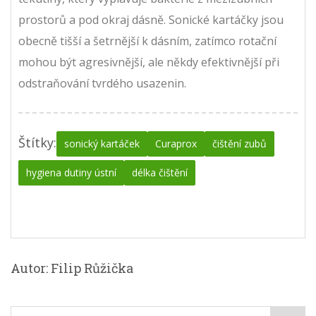
prostorů a pod okraj dásně. Sonické kartáčky jsou
obecně tišší a šetrnější k dásním, zatímco rotační
mohou být agresivnější, ale někdy efektivnější při
odstraňování tvrdého usazenin.
Štítky:
sonický kartáček
Curaprox
čištění zubů
hygiena dutiny ústní
délka čištění
Autor: Filip Růžička