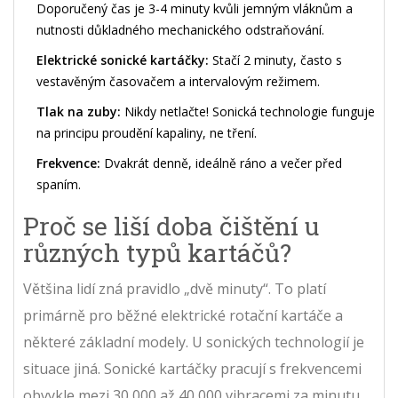
Doporučený čas je 3-4 minuty kvůli jemným vláknům a
nutnosti důkladného mechanického odstraňování.
Elektrické sonické kartáčky:
Stačí 2 minuty, často s
vestavěným časovačem a intervalovým režimem.
Tlak na zuby:
Nikdy netlačte! Sonická technologie funguje
na principu proudění kapaliny, ne tření.
Frekvence:
Dvakrát denně, ideálně ráno a večer před
spaním.
Proč se liší doba čištění u
různých typů kartáčů?
Většina lidí zná pravidlo „dvě minuty“. To platí
primárně pro běžné elektrické rotační kartáče a
některé základní modely. U sonických technologií je
situace jiná. Sonické kartáčky pracují s frekvencemi
obvykle mezi
30 000 až 40 000 vibracemi za minutu
.