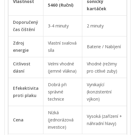
Vlastnost
sonický
5460 (Ruční)
kartáček
Doporučený
3-4 minuty
2 minuty
čas čištění
Zdroj
Vlastní svalová
Baterie / Nabíjení
energie
síla
Citlivost
Velmi vhodné
Vhodné (režimy
dásní
(jemné vlákna)
pro citlivé zuby)
Dobrá při
Vynikající
Efekektivita
správné
(konzistentní
proti plaku
technice
výkon)
Nízká
Vysoká (zařízení +
Cena
(jednorázová
náhradní hlavy)
investice)