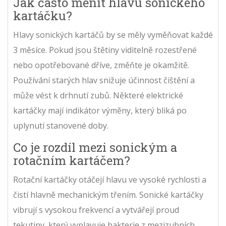
Jak často měnit hlavu sonického
kartáčku?
Hlavy sonických kartáčů by se měly vyměňovat každé
3 měsíce. Pokud jsou štětiny viditelně rozestřené
nebo opotřebované dříve, změňte je okamžitě.
Používání starých hlav snižuje účinnost čištění a
může vést k drhnutí zubů. Některé elektrické
kartáčky mají indikátor výměny, který bliká po
uplynutí stanovené doby.
Co je rozdíl mezi sonickým a
rotačním kartáčem?
Rotační kartáčky otáčejí hlavu ve vysoké rychlosti a
čistí hlavně mechanickým třením. Sonické kartáčky
vibrují s vysokou frekvencí a vytvářejí proud
tekutiny, který vyplavuje bakterie z mezizubních