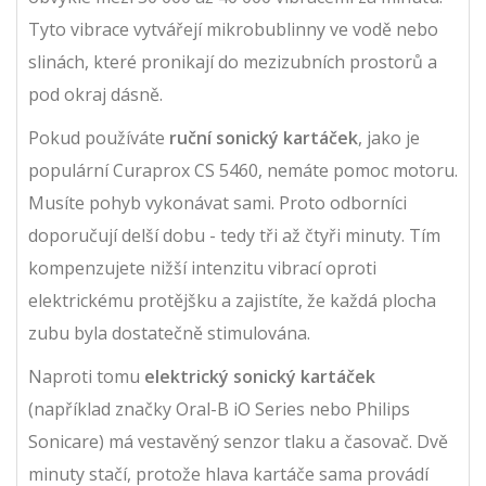
Tyto vibrace vytvářejí mikrobublinny ve vodě nebo
slinách, které pronikají do mezizubních prostorů a
pod okraj dásně.
Pokud používáte
ruční sonický kartáček
, jako je
populární
Curaprox CS 5460
, nemáte pomoc motoru.
Musíte pohyb vykonávat sami. Proto odborníci
doporučují delší dobu - tedy tři až čtyři minuty. Tím
kompenzujete nižší intenzitu vibrací oproti
elektrickému protějšku a zajistíte, že každá plocha
zubu byla dostatečně stimulována.
Naproti tomu
elektrický sonický kartáček
(například značky Oral-B iO Series nebo Philips
Sonicare) má vestavěný senzor tlaku a časovač. Dvě
minuty stačí, protože hlava kartáče sama provádí