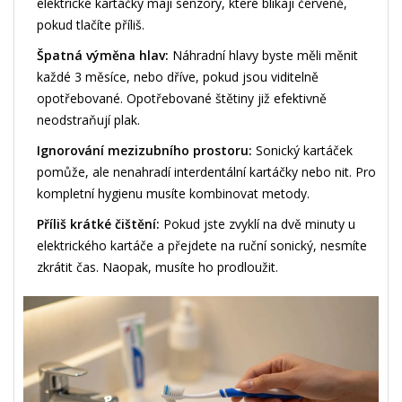
elektrické kartáčky mají senzory, které blikají červeně,
pokud tlačíte příliš.
Špatná výměna hlav:
Náhradní hlavy byste měli měnit
každé 3 měsíce, nebo dříve, pokud jsou viditelně
opotřebované. Opotřebované štětiny již efektivně
neodstraňují plak.
Ignorování mezizubního prostoru:
Sonický kartáček
pomůže, ale nenahradí interdentální kartáčky nebo nit. Pro
kompletní hygienu musíte kombinovat metody.
Příliš krátké čištění:
Pokud jste zvyklí na dvě minuty u
elektrického kartáče a přejdete na ruční sonický, nesmíte
zkrátit čas. Naopak, musíte ho prodloužit.