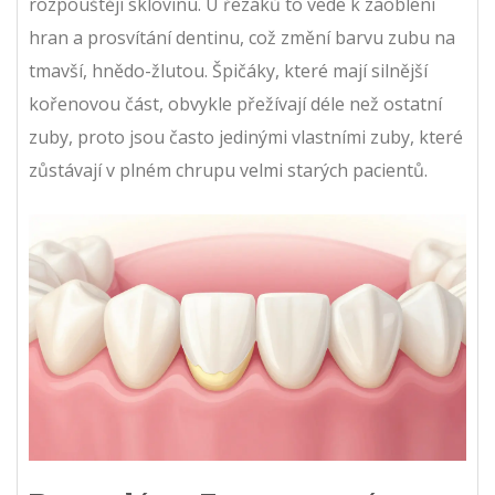
rozpouštějí sklovinu. U řezáků to vede k zaoblení
hran a prosvítání dentinu, což změní barvu zubu na
tmavší, hnědo-žlutou. Špičáky, které mají silnější
kořenovou část, obvykle přežívají déle než ostatní
zuby, proto jsou často jedinými vlastními zuby, které
zůstávají v plném chrupu velmi starých pacientů.