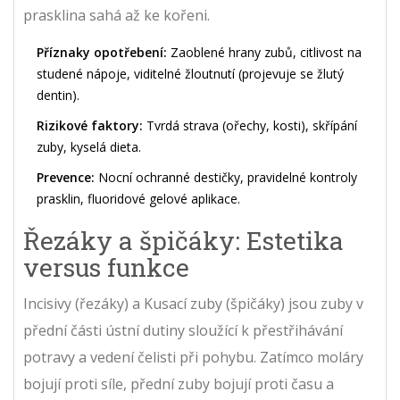
prasklina sahá až ke kořeni.
Příznaky opotřebení:
Zaoblené hrany zubů, citlivost na
studené nápoje, viditelné žloutnutí (projevuje se žlutý
dentin).
Rizikové faktory:
Tvrdá strava (ořechy, kosti), skřípání
zuby, kyselá dieta.
Prevence:
Nocní ochranné destičky, pravidelné kontroly
prasklin, fluoridové gelové aplikace.
Řezáky a špičáky: Estetika
versus funkce
Incisivy
(řezáky) a
Kusací zuby
(špičáky) jsou
zuby v
přední části ústní dutiny sloužící k přestřihávání
potravy a vedení čelisti při pohybu
.
Zatímco moláry
bojují proti síle, přední zuby bojují proti času a