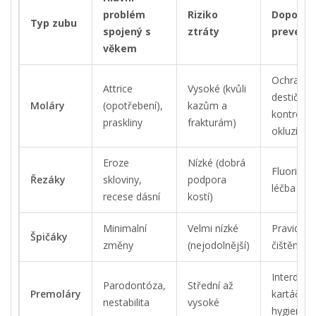
problém
Riziko
Doporuč
Typ zubu
spojený s
ztráty
prevenc
věkem
Ochranné
Attrice
Vysoké (kvůli
destičky,
Moláry
(opotřebení),
kazům a
kontrola
praskliny
frakturám)
okluzí
Eroze
Nízké (dobrá
Fluoridac
Řezáky
skloviny,
podpora
léčba ref
recese dásní
kostí)
Minimalní
Velmi nízké
Pravideln
Špičáky
změny
(nejodolnější)
čištění
Interdentá
Parodontóza,
Střední až
Premoláry
kartáčky,
nestabilita
vysoké
hygienist