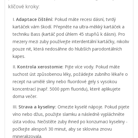
klíčové kroky:
Adaptace čištění:
Pokud máte recesi dásní, tvrdý
kartáček vám škodí. Přepněte na ultra-měkký kartáček a
techniku Bass (kartáč pod úhlem 45 stupňů k dásni). Pro
mezery mezi zuby používejte interdentální kartáčky, nikoliv
pouze nit, která nedosáhne do hlubších parodontálních
kapes.
Kontrola xerostomie:
Pijte více vody. Pokud máte
suchost úst způsobenou léky, požádejte zubního lékaře o
recept na umělé sliny nebo fluordové gely s vysokou
koncentrací (např. 5000 ppm fluoridu), které aplikujete
doma večer.
Strava a kyseliny:
Omezte kyselé nápoje. Pokud pijete
víno nebo džus, použijte slamku a následně vypláchněte
ústa vodou. Nečistěte zuby ihned po konzumaci kyseliny -
počkejte alespoň 30 minut, aby se sklovina znovu
mineralizovala.