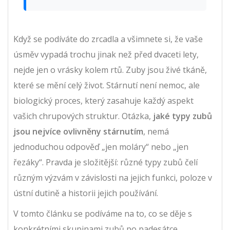
Když se podíváte do zrcadla a všimnete si, že vaše
úsměv vypadá trochu jinak než před dvaceti lety,
nejde jen o vrásky kolem rtů. Zuby jsou živé tkáně,
které se mění celý život. Stárnutí není nemoc, ale
biologický proces, který zasahuje každý aspekt
vašich chrupových struktur. Otázka,
jaké typy zubů
jsou nejvíce ovlivněny stárnutím
, nemá
jednoduchou odpověď „jen moláry“ nebo „jen
řezáky“. Pravda je složitější: různé typy zubů čelí
různým výzvám v závislosti na jejich funkci, poloze v
ústní dutině a historii jejich používání.
V tomto článku se podíváme na to, co se děje s
konkrétními skupinami zubů po padesátce,