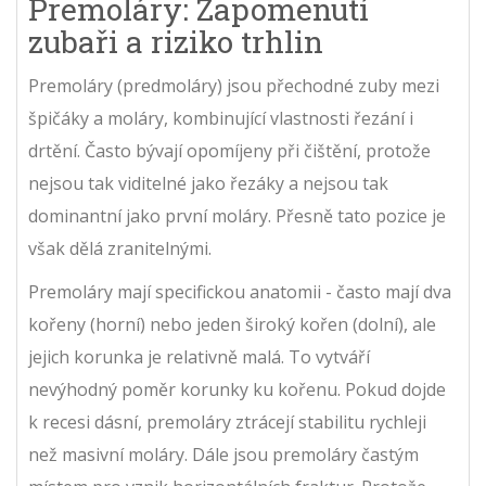
Premoláry: Zapomenutí
zubaři a riziko trhlin
Premoláry
(predmoláry) jsou
přechodné zuby mezi
špičáky a moláry, kombinující vlastnosti řezání i
drtění
.
Často bývají opomíjeny při čištění, protože
nejsou tak viditelné jako řezáky a nejsou tak
dominantní jako první moláry. Přesně tato pozice je
však dělá zranitelnými.
Premoláry mají specifickou anatomii - často mají dva
kořeny (horní) nebo jeden široký kořen (dolní), ale
jejich korunka je relativně malá. To vytváří
nevýhodný poměr korunky ku kořenu. Pokud dojde
k recesi dásní, premoláry ztrácejí stabilitu rychleji
než masivní moláry. Dále jsou premoláry častým