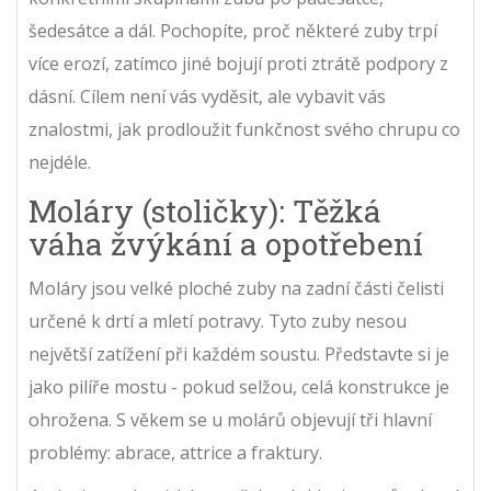
šedesátce a dál. Pochopíte, proč některé zuby trpí
více erozí, zatímco jiné bojují proti ztrátě podpory z
dásní. Cílem není vás vyděsit, ale vybavit vás
znalostmi, jak prodloužit funkčnost svého chrupu co
nejdéle.
Moláry (stoličky): Těžká
váha žvýkání a opotřebení
Moláry
jsou
velké ploché zuby na zadní části čelisti
určené k drtí a mletí potravy
.
Tyto zuby nesou
největší zatížení při každém soustu. Představte si je
jako pilíře mostu - pokud selžou, celá konstrukce je
ohrožena. S věkem se u molárů objevují tři hlavní
problémy: abrace, attrice a fraktury.