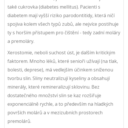
také cukrovka (diabetes mellitus). Pacienti s
diabetem mají vyšší riziko parodontitidy, která ničí
spojiva kolem všech typů zubů, ale nejvíce postihuje
ty s horším přístupem pro čištění - tedy zadní moláry
a premoláry.
Xerostomie, neboli suchost úst, je dalším kritickým
faktorem. Mnoho léků, které senioři užívají (na tlak,
bolesti, deprese), má vedlejším účinkem sníženou
tvorbu slin. Sliny neutralizují kyseliny a obsahují
minerály, které remineralizují sklovinu. Bez
dostatečného množství slin se kaz rozšiřuje
exponenciálně rychle, a to především na hladkých
površích molárů a v mezizubních prostorech
premolárů.