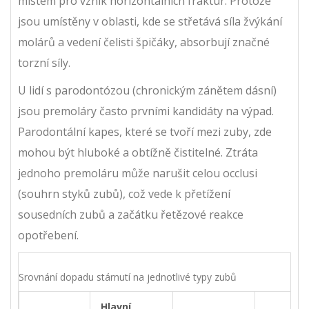
místem pro vznik horizontálních fraktur. Protože
jsou umístěny v oblasti, kde se střetává síla žvýkání
molárů a vedení čelisti špičáky, absorbují značné
torzní síly.
U lidí s parodontózou (chronickým zánětem dásní)
jsou premoláry často prvními kandidáty na výpad.
Parodontální kapes, které se tvoří mezi zuby, zde
mohou být hluboké a obtížně čistitelné. Ztráta
jednoho premoláru může narušit celou occlusi
(souhrn styků zubů), což vede k přetížení
sousedních zubů a začátku řetězové reakce
opotřebení.
Srovnání dopadu stárnutí na jednotlivé typy zubů
Hlavní