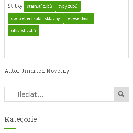
Štítky:
stárnutí zubů
typy zubů
opotřebení zubní skloviny
recese dásní
citlivost zubů
Autor: Jindřich Novotný
Kategorie