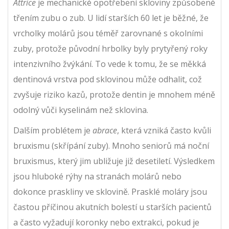
Attrice
je mechanické opotřebení skloviny způsobené
třením zubu o zub. U lidí starších 60 let je běžné, že
vrcholky molárů jsou téměř zarovnané s okolními
zuby, protože původní hrbolky byly prytyřený roky
intenzivního žvýkání. To vede k tomu, že se měkká
dentinová vrstva pod sklovinou může odhalit, což
zvyšuje riziko kazů, protože dentin je mnohem méně
odolný vůči kyselinám než sklovina.
Dalším problétem je
abrace
, která vzniká často kvůli
bruxismu (skřípání zuby). Mnoho seniorů má noční
bruxismus, který jim ubližuje již desetiletí. Výsledkem
jsou hluboké rýhy na stranách molárů nebo
dokonce praskliny ve sklovině. Prasklé moláry jsou
častou příčinou akutních bolestí u starších pacientů
a často vyžadují koronky nebo extrakci, pokud je