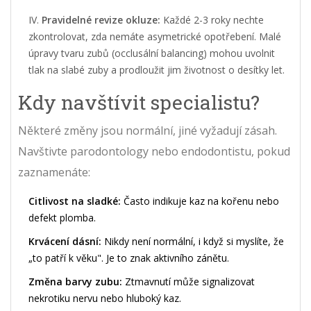
Pravidelné revize okluze:
Každé 2-3 roky nechte
zkontrolovat, zda nemáte asymetrické opotřebení. Malé
úpravy tvaru zubů (occlusální balancing) mohou uvolnit
tlak na slabé zuby a prodloužit jim životnost o desítky let.
Kdy navštívit specialistu?
Některé změny jsou normální, jiné vyžadují zásah.
Navštivte parodontology nebo endodontistu, pokud
zaznamenáte:
Citlivost na sladké:
Často indikuje kaz na kořenu nebo
defekt plomba.
Krvácení dásní:
Nikdy není normální, i když si myslíte, že
„to patří k věku". Je to znak aktivního zánětu.
Změna barvy zubu:
Ztmavnutí může signalizovat
nekrotiku nervu nebo hluboký kaz.