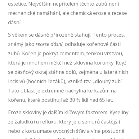
estetice. Největším nepřítelem těchto zubů není
mechanické namáhání, ale chemická eroze a recese
dásní.
S věkem se dásně přirozeně stahují. Tento proces,
známý jako
recese dásní
, odhaluje kořenové části
zubů. Kořen je pokryt cementem, tenkou vrstvou,
která je mnohem měkčí než sklovina korunky. Když
se dásňový okraj stáhne dolů, zejména u laterálních
incisivů (bočních řezáků), vzniká tzv. „dlouhý zub“.
Tato oblast je extrémně náchylná ke kazům na
kořenu, které postihují až 30 % lidí nad 65 let.
Eroze skloviny je dalším klíčovým faktorem. Kyseliny
ze žaludku (u refluxu, který je u seniorů častější)
nebo z konzumace ovocných šťáv a vína postupně