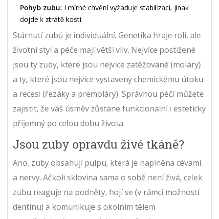
Pohyb zubu:
I mírné chvění vyžaduje stabilizaci, jinak
dojde k ztrátě kosti.
Stárnutí zubů je individuální. Genetika hraje roli, ale
životní styl a péče mají větší vliv. Nejvíce postižené
jsou ty zuby, které jsou nejvíce zatěžované (moláry)
a ty, které jsou nejvíce vystaveny chemickému útoku
a recesi (řezáky a premoláry). Správnou péčí můžete
zajistit, že váš úsměv zůstane funkcionalní i esteticky
příjemný po celou dobu života.
Jsou zuby opravdu živé tkáně?
Ano, zuby obsahují pulpu, která je naplněna cévami
a nervy. Ačkoli sklovina sama o sobě není živá, celek
zubu reaguje na podněty, hojí se (v rámci možností
dentinu) a komunikuje s okolním tělem