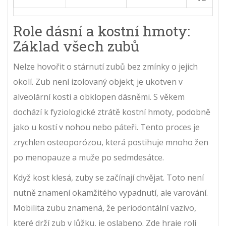
Role dásní a kostní hmoty:
Základ všech zubů
Nelze hovořit o stárnutí zubů bez zmínky o jejich
okolí. Zub není izolovaný objekt; je ukotven v
alveolární kosti a obklopen dásněmi. S věkem
dochází k fyziologické ztrátě kostní hmoty, podobně
jako u kostí v nohou nebo páteři. Tento proces je
zrychlen osteoporózou, která postihuje mnoho žen
po menopauze a muže po sedmdesátce.
Když kost klesá, zuby se začínají chvějat. Toto není
nutně znamení okamžitého vypadnutí, ale varování.
Mobilita zubu znamená, že periodontální vazivo,
které drží zub v lůžku, je oslabeno. Zde hraje roli