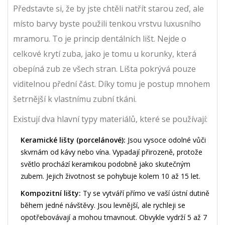
Představte si, že by jste chtěli natřít starou zeď, ale
místo barvy byste použili tenkou vrstvu luxusního
mramoru. To je princip
dentálních lišt
. Nejde o
celkové krytí zuba, jako je tomu u korunky, která
obepíná zub ze všech stran. Lišta pokrývá pouze
viditelnou přední část. Díky tomu je postup mnohem
šetrnější k vlastnímu zubní tkáni.
Existují dva hlavní typy materiálů, které se používají:
Keramické lišty (porcelánové):
Jsou vysoce odolné vůči
skvrnám od kávy nebo vína. Vypadají přirozeně, protože
světlo prochází keramikou podobně jako skutečným
zubem. Jejich životnost se pohybuje kolem 10 až 15 let.
Kompozitní lišty:
Ty se vytváří přímo ve vaší ústní dutině
během jedné návštěvy. Jsou levnější, ale rychleji se
opotřebovávají a mohou tmavnout. Obvykle vydrží 5 až 7