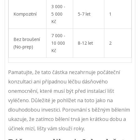
3 000 -
Kompozitní
5 000
5-7 let
1
Kč
7 000 -
Bez broušení
10 000
8-12 let
2
(No-prep)
Kč
Pamatujte, že tato částka nezahrnuje počáteční
konzultaci ani případnou léčbu dásňového
onemocnění, které musí být před instalací lišt
vyléčeno. Důležité je pohlížet na toto jako na
dlouhodobou investici. Porovnání s běžným bělením
ukazuje, že zatímco bělení trvá jen krátkou dobu a
účinek mizí, lišty vám slouží roky.