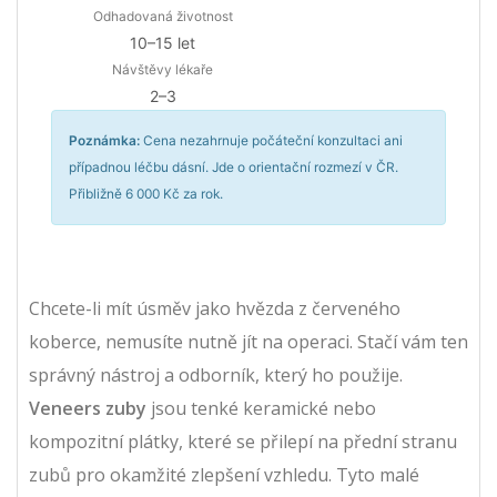
Odhadovaná životnost
10–15 let
Návštěvy lékaře
2–3
Poznámka:
Cena nezahrnuje počáteční konzultaci ani
případnou léčbu dásní. Jde o orientační rozmezí v ČR.
Přibližně 6 000 Kč
za rok.
Chcete-li mít úsměv jako hvězda z červeného
koberce, nemusíte nutně jít na operaci. Stačí vám ten
správný nástroj a odborník, který ho použije.
Veneers zuby
jsou
tenké keramické nebo
kompozitní plátky, které se přilepí na přední stranu
zubů pro okamžité zlepšení vzhledu
. Tyto malé