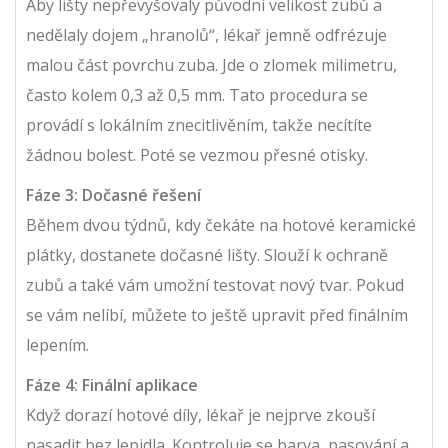
Aby lišty nepřevyšovaly původní velikost zubů a
nedělaly dojem „hranolů“, lékař jemně odfrézuje
malou část povrchu zuba. Jde o zlomek milimetru,
často kolem 0,3 až 0,5 mm. Tato procedura se
provádí s lokálním znecitlivěním, takže necítíte
žádnou bolest. Poté se vezmou přesné otisky.
Fáze 3: Dočasné řešení
Během dvou týdnů, kdy čekáte na hotové keramické
plátky, dostanete dočasné lišty. Slouží k ochraně
zubů a také vám umožní testovat nový tvar. Pokud
se vám nelíbí, můžete to ještě upravit před finálním
lepením.
Fáze 4: Finální aplikace
Když dorazí hotové díly, lékař je nejprve zkouší
nasadit bez lepidla. Kontroluje se barva, pasování a