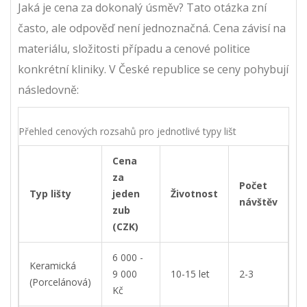
Jaká je cena za dokonalý úsměv? Tato otázka zní
často, ale odpověď není jednoznačná. Cena závisí na
materiálu, složitosti případu a cenové politice
konkrétní kliniky. V České republice se ceny pohybují
následovně:
Přehled cenových rozsahů pro jednotlivé typy lišt
Cena
za
Počet
Typ lišty
jeden
Životnost
návštěv
zub
(CZK)
6 000 -
Keramická
9 000
10-15 let
2-3
(Porcelánová)
Kč