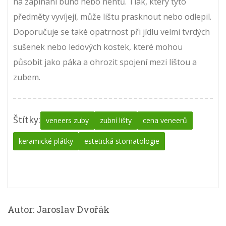
na zapínání bund nebo nehtů. Tlak, který tyto
předměty vyvíjejí, může lištu prasknout nebo odlepil.
Doporučuje se také opatrnost při jídlu velmi tvrdých
sušenek nebo ledových kostek, které mohou
působit jako páka a ohrozit spojení mezi lištou a
zubem.
Štítky:
veneers zuby
zubní lišty
cena veneerů
keramické plátky
estetická stomatologie
Autor: Jaroslav Dvořák