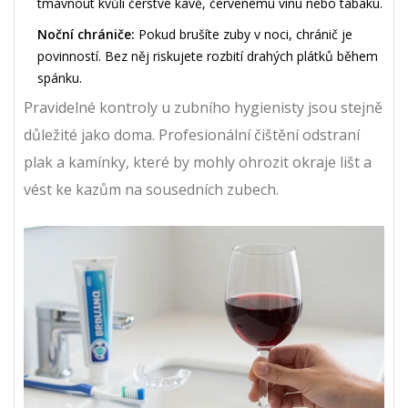
tmavnout kvůli čerstvé kávě, červenému vínu nebo tabáku.
Noční chrániče:
Pokud brušíte zuby v noci, chránič je
povinností. Bez něj riskujete rozbití drahých plátků během
spánku.
Pravidelné kontroly u zubního hygienisty jsou stejně
důležité jako doma. Profesionální čištění odstraní
plak a kamínky, které by mohly ohrozit okraje lišt a
vést ke kazům na sousedních zubech.