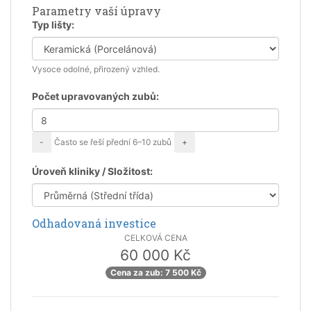
Parametry vaší úpravy
Typ lišty:
Vysoce odolné, přirozený vzhled.
Počet upravovaných zubů:
Často se řeší přední 6–10 zubů
-
+
Úroveň kliniky / Složitost:
Odhadovaná investice
CELKOVÁ CENA
60 000 Kč
Cena za zub: 7 500 Kč