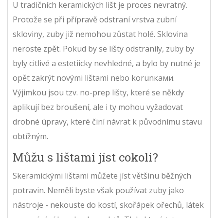
U tradičních keramických lišt je proces nevratný.
Protože se při přípravě odstraní vrstva zubní
skloviny, zuby již nemohou zůstat holé. Sklovina
neroste zpět. Pokud by se lišty odstranily, zuby by
byly citlivé a estetiicky nevhledné, a bylo by nutné je
opět zakrýt novými lištami nebo korunками.
Výjimkou jsou tzv. no-prep lišty, které se někdy
aplikují bez broušení, ale i ty mohou vyžadovat
drobné úpravy, které činí návrat k původnímu stavu
obtížným.
Můžu s lištami jíst cokoli?
Skeramickými lištami můžete jíst většinu běžných
potravin. Neměli byste však používat zuby jako
nástroje - nekouste do kostí, skořápek ořechů, látek