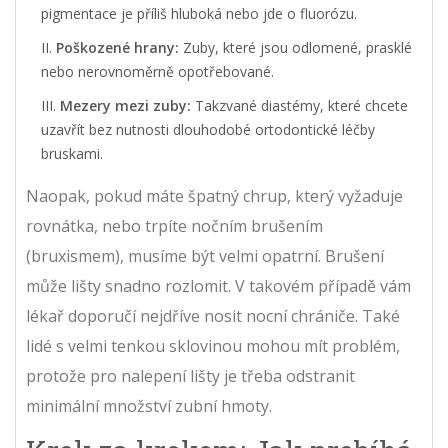
pigmentace je příliš hluboká nebo jde o fluorózu.
Poškozené hrany:
Zuby, které jsou odlomené, prasklé
nebo nerovnoměrně opotřebované.
Mezery mezi zuby:
Takzvané diastémy, které chcete
uzavřít bez nutnosti dlouhodobé ortodontické léčby
bruskami.
Naopak, pokud máte špatný chrup, který vyžaduje
rovnátka, nebo trpíte nočním brušením
(bruxismem), musíme být velmi opatrní. Brušení
může lišty snadno rozlomit. V takovém případě vám
lékař doporučí nejdříve nosit nocní chrániče. Také
lidé s velmi tenkou sklovinou mohou mít problém,
protože pro nalepení lišty je třeba odstranit
minimální množství zubní hmoty.