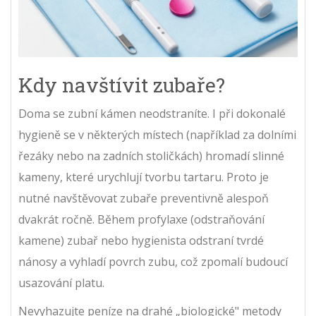
Kdy navštívit zubaře?
Doma se zubní kámen neodstraníte. I při dokonalé
hygieně se v některých místech (například za dolními
řezáky nebo na zadních stoličkách) hromadí slinné
kameny, které urychlují tvorbu tartaru. Proto je
nutné navštěvovat zubaře preventivně alespoň
dvakrát ročně. Během profylaxe (odstraňování
kamene) zubař nebo hygienista odstraní tvrdé
nánosy a vyhladí povrch zubu, což zpomalí budoucí
usazování platu.
Nevyhazujte peníze na drahé „biologické" metody