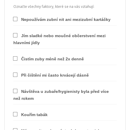
Označte všechny faktory, které se na vás vztahují:
Nepoužívám zubní nit ani mezizubní kartáčky
Jím sladké nebo moučné občerstvení mezi
hlavními jídly
Čistím zuby méně než 2x denně
Při čištění mi často krvácejí dásně
Návštěva u zubaře/hygienisty byla před více
než rokem
Kouřím tabák