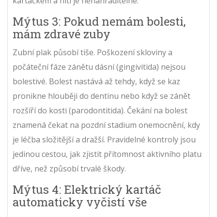
kartáčkem a nití je nenahraditelné.
Mýtus 3: Pokud nemám bolesti,
mám zdravé zuby
Zubní plak působí tiše. Poškození skloviny a
počáteční fáze zánětu dásní (gingivitida) nejsou
bolestivé. Bolest nastává až tehdy, když se kaz
pronikne hlouběji do dentinu nebo když se zánět
rozšíří do kosti (parodontitida). Čekání na bolest
znamená čekat na pozdní stadium onemocnění, kdy
je léčba složitější a dražší. Pravidelné kontroly jsou
jedinou cestou, jak zjistit přítomnost aktivního platu
dříve, než způsobí trvalé škody.
Mýtus 4: Elektrický kartáč
automaticky vyčistí vše