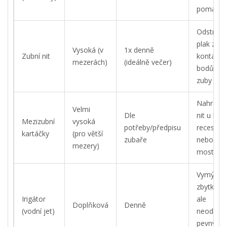
pomáhá
Odstraňu
plak z
Vysoká (v
1x denně
Zubní nit
kontaktn
mezerách)
(ideálně večer)
bodů me
zuby
Nahrazuj
Velmi
Dle
nit u lidí s
Mezizubní
vysoká
potřeby/předpisu
recesí dá
kartáčky
(pro větší
zubaře
nebo
mezery)
mosty
Vymývá
zbytky jíd
Irigátor
ale
Doplňková
Denně
(vodní jet)
neodstra
pevný