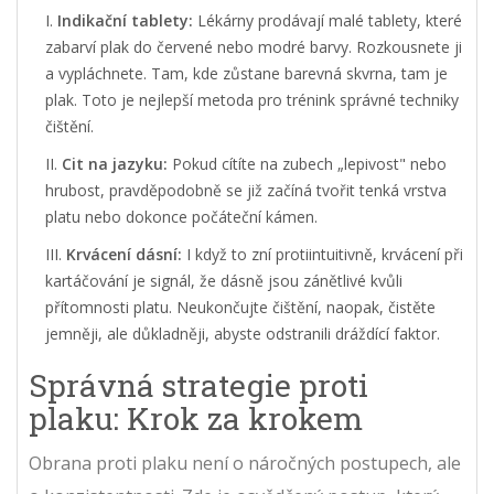
Indikační tablety:
Lékárny prodávají malé tablety, které
zabarví plak do červené nebo modré barvy. Rozkousnete ji
a vypláchnete. Tam, kde zůstane barevná skvrna, tam je
plak. Toto je nejlepší metoda pro trénink správné techniky
čištění.
Cit na jazyku:
Pokud cítíte na zubech „lepivost" nebo
hrubost, pravděpodobně se již začíná tvořit tenká vrstva
platu nebo dokonce počáteční kámen.
Krvácení dásní:
I když to zní protiintuitivně, krvácení při
kartáčování je signál, že dásně jsou zánětlivé kvůli
přítomnosti platu. Neukončujte čištění, naopak, čistěte
jemněji, ale důkladněji, abyste odstranili dráždící faktor.
Správná strategie proti
plaku: Krok za krokem
Obrana proti plaku není o náročných postupech, ale