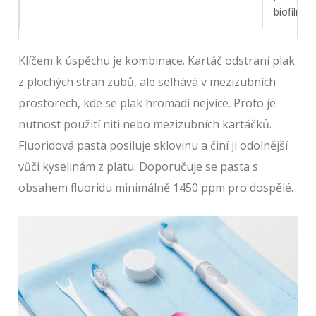
biofilm
Klíčem k úspěchu je kombinace. Kartáč odstraní plak
z plochých stran zubů, ale selhává v mezizubních
prostorech, kde se plak hromadí nejvíce. Proto je
nutnost použití niti nebo mezizubních kartáčků.
Fluoridová pasta posiluje sklovinu a činí ji odolnější
vůči kyselinám z platu. Doporučuje se pasta s
obsahem fluoridu minimálně 1450 ppm pro dospělé.