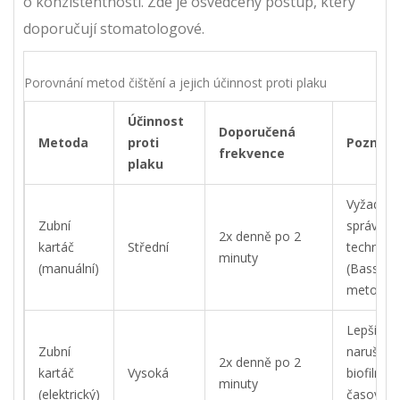
o konzistentnosti. Zde je osvědčený postup, který
doporučují stomatologové.
Porovnání metod čištění a jejich účinnost proti plaku
Účinnost
Doporučená
Metoda
proti
Poznám
frekvence
plaku
Vyžaduje
Zubní
správnou
2x denně po 2
kartáč
Střední
techniku
minuty
(manuální)
(Bassova
metoda)
Lepší
Zubní
narušení
2x denně po 2
kartáč
Vysoká
biofilmu,
minuty
(elektrický)
časovač