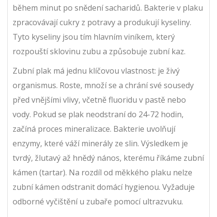
během minut po snědení sacharidů. Bakterie v plaku
zpracovávají cukry z potravy a produkují kyseliny.
Tyto kyseliny jsou tím hlavním viníkem, který
rozpouští sklovinu zubu a způsobuje zubní kaz.
Zubní plak má jednu klíčovou vlastnost: je živý
organismus. Roste, množí se a chrání své sousedy
před vnějšími vlivy, včetně fluoridu v pastě nebo
vody. Pokud se plak neodstraní do 24-72 hodin,
začíná proces mineralizace. Bakterie uvolňují
enzymy, které váží minerály ze slin. Výsledkem je
tvrdý, žlutavý až hnědý nános, kterému říkáme
zubní
kámen
(tartar). Na rozdíl od měkkého plaku nelze
zubní kámen odstranit domácí hygienou. Vyžaduje
odborné vyčištění u zubaře pomocí ultrazvuku.