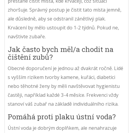
přestane čistit místa, kde krvácejí, což situaci
zhoršuje. Správný postup je čistit tato místa jemně,
ale důsledně, aby se odstranil zánětlivý plak.
Krvácení by mělo ustoupit do 1-2 týdnů. Pokud ne,
navštivte zubaře.
Jak často bych měl/a chodit na
čištění zubů?
Obecné doporučení je jednou až dvakrát ročně. Lidé
s vyšším rizikem tvorby kamene, kuřáci, diabetici
nebo těhotné ženy by měli navštěvovat hygienistu
častěji, například každé 3-4 měsíce. Frekvenci vždy
stanoví váš zubař na základě individuálního rizika.
Pomáhá proti plaku ústní voda?
Ústní voda je dobrým doplňkem, ale nenahrazuje