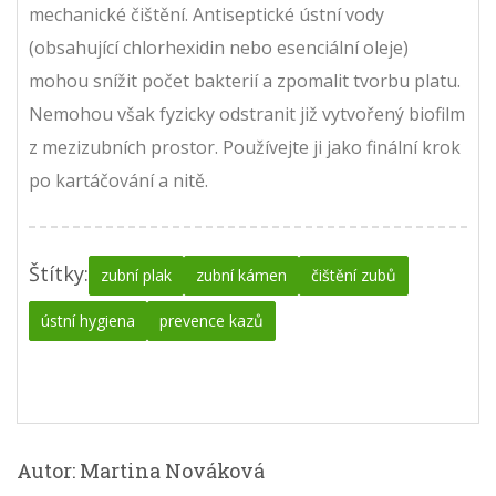
mechanické čištění. Antiseptické ústní vody
(obsahující chlorhexidin nebo esenciální oleje)
mohou snížit počet bakterií a zpomalit tvorbu platu.
Nemohou však fyzicky odstranit již vytvořený biofilm
z mezizubních prostor. Používejte ji jako finální krok
po kartáčování a nitě.
Štítky:
zubní plak
zubní kámen
čištění zubů
ústní hygiena
prevence kazů
Autor: Martina Nováková