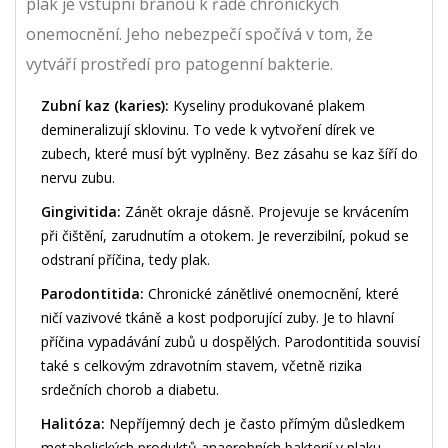
plak je vstupní branou k řadě chronických
onemocnění. Jeho nebezpečí spočívá v tom, že
vytváří prostředí pro patogenní bakterie.
Zubní kaz (karies):
Kyseliny produkované plakem
demineralizují sklovinu. To vede k vytvoření dírek ve
zubech, které musí být vyplněny. Bez zásahu se kaz šíří do
nervu zubu.
Gingivitida:
Zánět okraje dásně. Projevuje se krvácením
při čištění, zarudnutím a otokem. Je reverzibilní, pokud se
odstraní příčina, tedy plak.
Parodontitida:
Chronické zánětlivé onemocnění, které
ničí vazivové tkáně a kost podporující zuby. Je to hlavní
příčina vypadávání zubů u dospělých. Parodontitida souvisí
také s celkovým zdravotním stavem, včetně rizika
srdečních chorob a diabetu.
Halitóza:
Nepříjemný dech je často přímým důsledkem
metabolických produktů anaerobních bakterií v plaku.