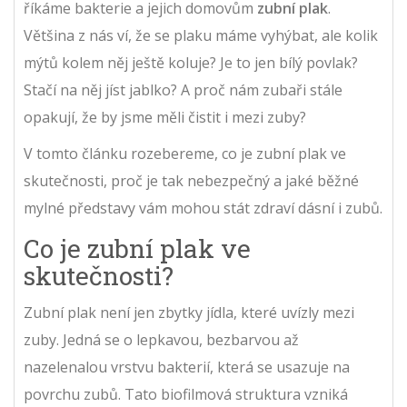
říkáme bakterie a jejich domovům
zubní plak
.
Většina z nás ví, že se plaku máme vyhýbat, ale kolik
mýtů kolem něj ještě koluje? Je to jen bílý povlak?
Stačí na něj jíst jablko? A proč nám zubaři stále
opakují, že by jsme měli čistit i mezi zuby?
V tomto článku rozebereme, co je zubní plak ve
skutečnosti, proč je tak nebezpečný a jaké běžné
mylné představy vám mohou stát zdraví dásní i zubů.
Co je zubní plak ve
skutečnosti?
Zubní plak
není jen zbytky jídla, které uvízly mezi
zuby. Jedná se o lepkavou, bezbarvou až
nazelenalou vrstvu bakterií, která se usazuje na
povrchu zubů. Tato biofilmová struktura vzniká