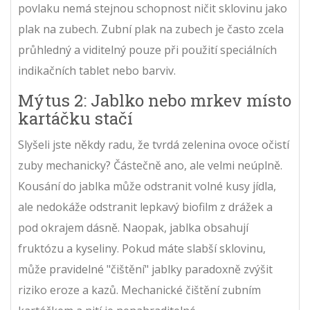
povlaku nemá stejnou schopnost ničit sklovinu jako
plak na zubech. Zubní plak na zubech je často zcela
průhledný a viditelný pouze při použití speciálních
indikačních tablet nebo barviv.
Mýtus 2: Jablko nebo mrkev místo
kartáčku stačí
Slyšeli jste někdy radu, že tvrdá zelenina ovoce očistí
zuby mechanicky? Částečně ano, ale velmi neúplně.
Kousání do jablka může odstranit volné kusy jídla,
ale nedokáže odstranit lepkavý biofilm z drážek a
pod okrajem dásně. Naopak, jablka obsahují
fruktózu a kyseliny. Pokud máte slabší sklovinu,
může pravidelné "čištění" jablky paradoxně zvýšit
riziko eroze a kazů. Mechanické čištění zubním