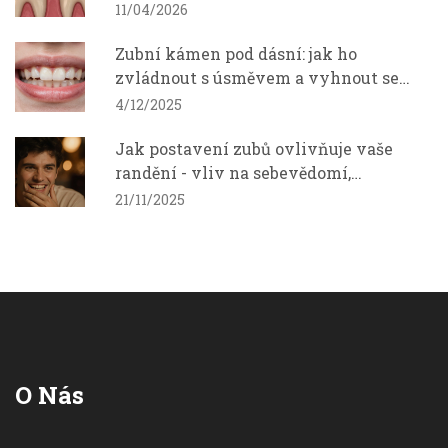
11/04/2026
Zubní kámen pod dásní: jak ho
zvládnout s úsměvem a vyhnout se
komplikacím
4/12/2025
Jak postavení zubů ovlivňuje vaše
randění - vliv na sebevědomí,
přitažlivost a vztahy
21/11/2025
O Nás