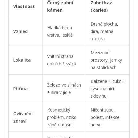
Černý zubní
Zubní kaz
Vlastnost
kámen
(karies)
Drsná plocha,
Hladká tvrdá
Vzhled
díra, matná
vrstva, lesklá
textura
Mezizubní
Vnitřní strana
Lokalita
prostory, jamky
dolních řezáků
na stoličkách
Bakterie + cukr =
Železo ve slinách
Příčina
kyselina ničí
+ síra v jídle
sklovinu
Kosmetický
Ničení zubu,
Ovlivnění
problém, riziko
bolest, infekce
zdraví
zánětu dásní
nervu