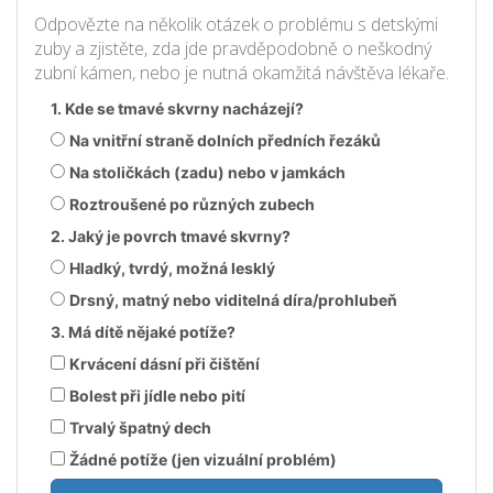
Odpovězte na několik otázek o problému s detskými
zuby a zjistěte, zda jde pravděpodobně o neškodný
zubní kámen, nebo je nutná okamžitá návštěva lékaře.
1. Kde se tmavé skvrny nacházejí?
Na vnitřní straně dolních předních řezáků
Na stoličkách (zadu) nebo v jamkách
Roztroušené po různých zubech
2. Jaký je povrch tmavé skvrny?
Hladký, tvrdý, možná lesklý
Drsný, matný nebo viditelná díra/prohlubeň
3. Má dítě nějaké potíže?
Krvácení dásní při čištění
Bolest při jídle nebo pití
Trvalý špatný dech
Žádné potíže (jen vizuální problém)