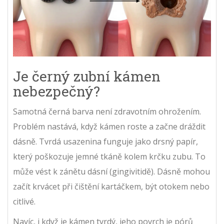
Je černý zubní kámen
nebezpečný?
Samotná černá barva není zdravotním ohrožením.
Problém nastává, když kámen roste a začne dráždit
dásně. Tvrdá usazenina funguje jako drsný papír,
který poškozuje jemné tkáně kolem krčku zubu. To
může vést k zánětu dásní (gingivitidě). Dásně mohou
začít krvácet při čištění kartáčkem, být otokem nebo
citlivé.
Navíc, i když je kámen tvrdý, jeho povrch je pórů