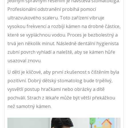
Jediným správným řešením je návštěva stomatologa.
Profesionální odstranění probíhá pomocí
ultrazvukového scaleru. Toto zařízení vibruje
vysokou frekvencí a rozbíjí kámen na drobné částice,
které se vypláchnou vodou. Proces je bezbolestný a
trvá jen několik minut. Následně dentální hygienista
zubní povrch vyhladí a naleště, aby se kámen hůře
usazoval znovu.
U dětí je klíčové, aby první zkušenost s čištěním byla
pozitivní. Dobrý dětský stomatolog bude trpělivý,
vysvětlí postup hračkami nebo obrázky a dítě
pochválí. Strach z lékaře může být větší překážkou
než samotný kámen.