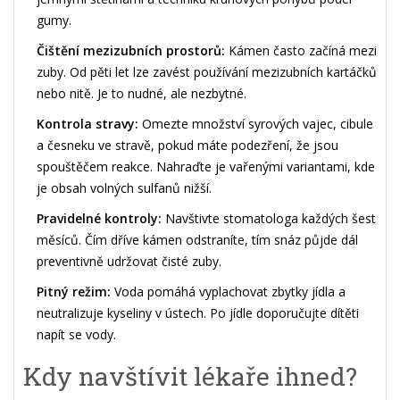
gumy.
Čištění mezizubních prostorů:
Kámen často začíná mezi
zuby. Od pěti let lze zavést používání mezizubních kartáčků
nebo nitě. Je to nudné, ale nezbytné.
Kontrola stravy:
Omezte množství syrových vajec, cibule
a česneku ve stravě, pokud máte podezření, že jsou
spouštěčem reakce. Nahraďte je vařenými variantami, kde
je obsah volných sulfanů nižší.
Pravidelné kontroly:
Navštivte stomatologa každých šest
měsíců. Čím dříve kámen odstraníte, tím snáz půjde dál
preventivně udržovat čisté zuby.
Pitný režim:
Voda pomáhá vyplachovat zbytky jídla a
neutralizuje kyseliny v ústech. Po jídle doporučujte dítěti
napít se vody.
Kdy navštívit lékaře ihned?