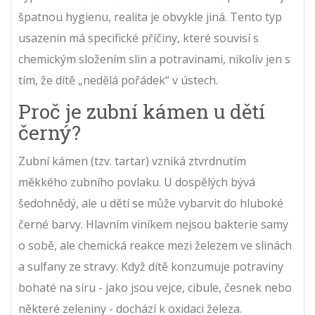
špatnou hygienu, realita je obvykle jiná. Tento typ
usazenin má specifické příčiny, které souvisí s
chemickým složením slin a potravinami, nikoliv jen s
tím, že dítě „nedělá pořádek“ v ústech.
Proč je zubní kámen u dětí
černý?
Zubní kámen (tzv. tartar) vzniká ztvrdnutím
měkkého zubního povlaku. U dospělých bývá
šedohnědý, ale u dětí se může vybarvit do hluboké
černé barvy. Hlavním viníkem nejsou bakterie samy
o sobě, ale
chemická reakce mezi železem ve slinách
a sulfany ze stravy
. Když dítě konzumuje potraviny
bohaté na síru - jako jsou vejce, cibule, česnek nebo
některé zeleniny - dochází k oxidaci železa.