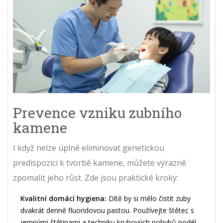
Prevence vzniku zubního
kamene
I když nelze úplně eliminovat genetickou
predispozici k tvorbě kamene, můžete výrazně
zpomalit jeho růst. Zde jsou praktické kroky:
Kvalitní domácí hygiena:
Dítě by si mělo čistit zuby
dvakrát denně fluoridovou pastou. Používejte štětec s
jemnými štětinami a techniku kruhových pohybů podél