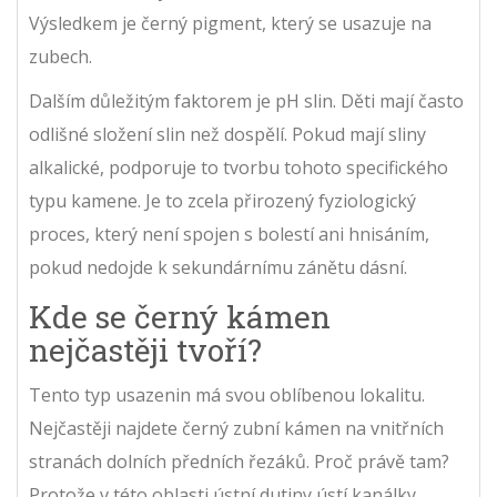
Výsledkem je černý pigment, který se usazuje na
zubech.
Dalším důležitým faktorem je pH slin. Děti mají často
odlišné složení slin než dospělí. Pokud mají sliny
alkalické, podporuje to tvorbu tohoto specifického
typu kamene. Je to zcela přirozený fyziologický
proces, který není spojen s bolestí ani hnisáním,
pokud nedojde k sekundárnímu zánětu dásní.
Kde se černý kámen
nejčastěji tvoří?
Tento typ usazenin má svou oblíbenou lokalitu.
Nejčastěji najdete černý zubní kámen na vnitřních
stranách dolních předních řezáků. Proč právě tam?
Protože v této oblasti ústní dutiny ústí kanálky