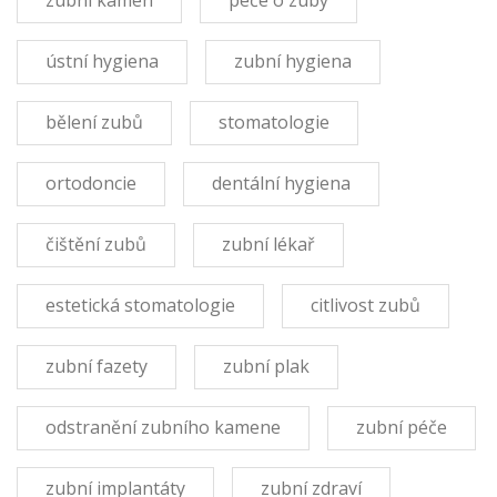
zubní kámen
péče o zuby
ústní hygiena
zubní hygiena
bělení zubů
stomatologie
ortodoncie
dentální hygiena
čištění zubů
zubní lékař
estetická stomatologie
citlivost zubů
zubní fazety
zubní plak
odstranění zubního kamene
zubní péče
zubní implantáty
zubní zdraví