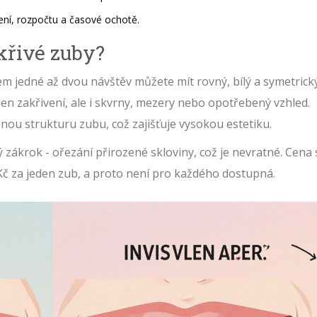
ení, rozpočtu a časové ochotě.
 křivé zuby?
hem jedné až dvou návštěv můžete mít rovný, bílý a symetrick
en zakřivení, ale i skvrny, mezery nebo opotřebený vzhled.
nou strukturu zubu, což zajišťuje vysokou estetiku.
zákrok - ořezání přirozené skloviny, což je nevratné. Cena 
Kč za jeden zub, a proto není pro každého dostupná.