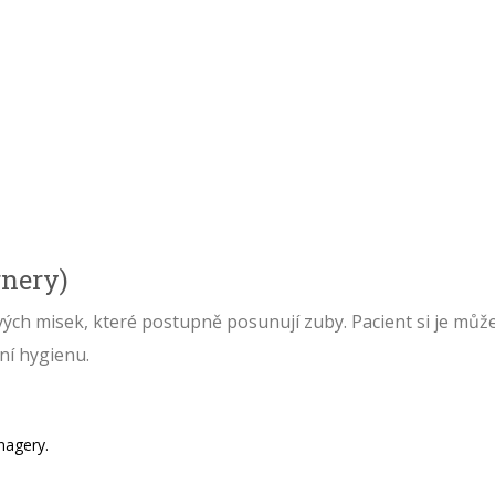
.
gnery)
ových misek, které postupně posunují zuby. Pacient si je můž
tní hygienu.
nagery.