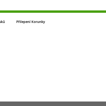
sků
Přilepení Korunky