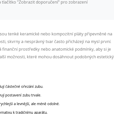
a tlačítko "Zobrazit doporučení" pro zobrazení
jsou tenké keramické nebo kompozitní pláty připevněné na
sti, skvrny a nesprávný tvar
často přicházejí na mysl první.
á finanční prostředky nebo anatomické podmínky, aby si je
 další možnosti, které mohou dosáhnout podobných estetick
dují částečné ořezání zubu.
jí postavení zubu trvale.
chlejší a levnější, ale méně odolné.
ernativu k tradičnímu aparátu.