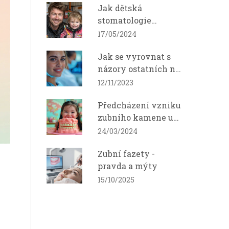
Jak dětská
stomatologie
přispívá k budování
17/05/2024
zdravých návyků u
Jak se vyrovnat s
dětí
názory ostatních na
mezeru mezi zuby
12/11/2023
Předcházení vzniku
zubního kamene u
dětí: Efektivní praxe
24/03/2024
a tipy
Zubní fazety -
pravda a mýty
15/10/2025