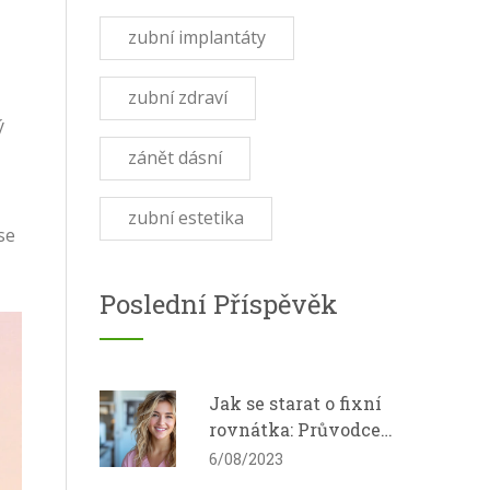
zubní implantáty
zubní zdraví
ý
zánět dásní
zubní estetika
se
Poslední Příspěvěk
Jak se starat o fixní
rovnátka: Průvodce
pro začátečníky
6/08/2023