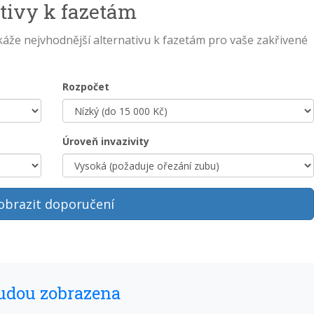
tivy k fazetám
káže nejvhodnější alternativu k fazetám pro vaše zakřivené
Rozpočet
Úroveň invazivity
obrazit doporučení
budou zobrazena