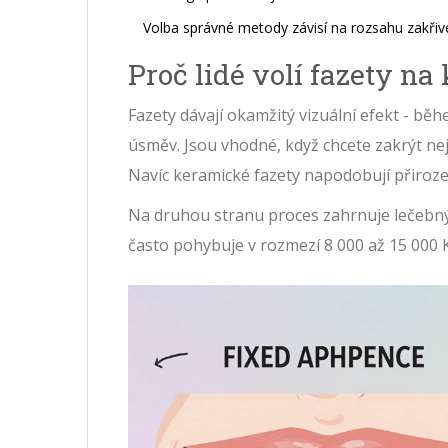
Volba správné metody závisí na rozsahu zakřiv
Proč lidé volí fazety na
Fazety dávají okamžitý vizuální efekt - bě
úsměv. Jsou vhodné, když chcete zakrýt nej
Navíc keramické fazety napodobují přiroze
Na druhou stranu proces zahrnuje lečebný 
často pohybuje v rozmezí 8 000 až 15 000 