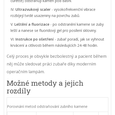
curette) odstraňují kámen pod dásní.
Ultrazvukový scaler
- vysokofrekvenční vibrace
rozbíjejí tvrdé usazeniny na povrchu zubů.
Leštění a fluorizace
- po odstranění kamene se zuby
leští a nanese se fluoridový gel pro posílení skloviny.
Instrukce po ošetření
- zubař poradí, jak se vyhnout
krvácení a citlivosti během následujících 24‑48 hodin.
Celý proces je obvykle bezbolestný a pacient během
něj může sledovat práci zubaře díky moderním
operačním lampám.
Možné metody a jejich
rozdíly
Porovnání metod odstraňování zubního kamene