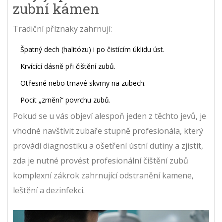
zubní kámen
Tradiční příznaky zahrnují:
Špatný dech (halitózu) i po čistícím úklidu úst.
Krvícící dásně při čištění zubů.
Otřesné nebo tmavé skvrny na zubech.
Pocit „zrnění“ povrchu zubů.
Pokud se u vás objeví alespoň jeden z těchto jevů, je
vhodné navštívit
zubaře
stupně profesionála, který
provádí diagnostiku a ošetření ústní dutiny
a zjistit,
zda je nutné provést
profesionální čištění zubů
komplexní zákrok zahrnující odstranění kamene,
leštění a dezinfekci
.