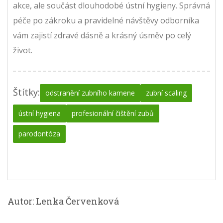
akce, ale součást dlouhodobé ústní hygieny. Správná
péče po zákroku a pravidelné návštěvy odborníka
vám zajistí zdravé dásně a krásný úsměv po celý
život.
Štítky:
odstranění zubního kamene
zubní scaling
ústní hygiena
profesionální čištění zubů
parodontóza
Autor: Lenka Červenková