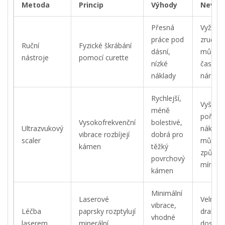
Metoda
Princip
Výhody
Nevýh
Přesná
Vyžadu
práce pod
zručnos
Ruční
Fyzické škrábání
dásní,
může b
nástroje
pomocí curette
nízké
časově
náklady
náročně
Rychlejší,
Vyšší
méně
pořizov
Vysokofrekvenční
bolestivé,
Ultrazvukový
náklady
vibrace rozbíjejí
dobrá pro
scaler
může
kámen
těžký
způsobi
povrchový
mírný h
kámen
Minimální
Laserové
Velmi
vibrace,
Léčba
paprsky rozptylují
drahá,
vhodné
laserem
minerální
dostup