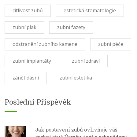
citlivost zubů
estetická stomatologie
zubní plak
zubní fazety
odstranění zubního kamene
zubní péče
zubní implantáty
zubní zdraví
zánět dásní
zubní estetika
Poslední Příspěvěk
Jak postavení zubů ovlivňuje váš
osobní styl: Úsměv, tvář a sebevědomí