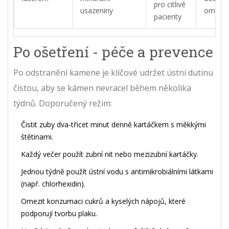
pro citlivé
usazeniny
omeze
pacienty
Po ošetření - péče a prevence
Po odstranění kamene je klíčové udržet ústní dutinu
čistou, aby se kámen nevracel během několika
týdnů. Doporučený režim:
Čistit zuby dva‑třicet minut denně kartáčkem s měkkými
štětinami.
Každý večer použít zubní nit nebo mezizubní kartáčky.
Jednou týdně použít ústní vodu s antimikrobiálními látkami
(např. chlorhexidin).
Omezit konzumaci cukrů a kyselých nápojů, které
podporují tvorbu plaku.