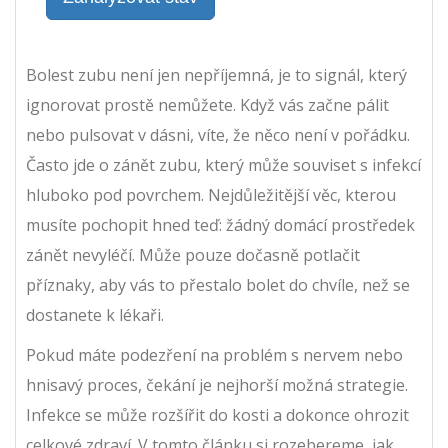
Bolest zubu není jen nepříjemná, je to signál, který
ignorovat prostě nemůžete. Když vás začne pálit
nebo pulsovat v dásni, víte, že něco není v pořádku.
Často jde o
zánět zubu
, který může souviset s infekcí
hluboko pod povrchem.
Nejdůležitější věc, kterou
musíte pochopit hned teď: žádný domácí prostředek
zánět nevyléčí. Může pouze dočasně potlačit
příznaky, aby vás to přestalo bolet do chvíle, než se
dostanete k lékaři.
Pokud máte podezření na problém s nervem nebo
hnisavý proces, čekání je nejhorší možná strategie.
Infekce se může rozšířit do kosti a dokonce ohrozit
celkové zdraví. V tomto článku si rozebereme, jak