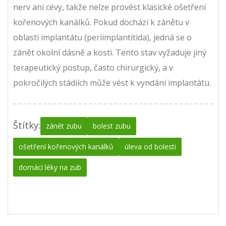
nerv ani cévy, takže nelze provést klasické ošetření
kořenových kanálků. Pokud dochází k zánětu v
oblasti implantátu (periimplantitida), jedná se o
zánět okolní dásně a kosti. Tento stav vyžaduje jiný
terapeutický postup, často chirurgický, a v
pokročilých stádiích může vést k vyndání implantátu.
Štítky:
zánět zubu
bolest zubu
ošetření kořenových kanálků
úleva od bolesti
domácí léky na zub