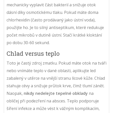
mechanicky vyplavit část bakterií a snižuje otok
dásní díky osmotickému tlaku. Pokud máte doma
chlorhexidin
(často prodávaný jako ústní voda),
použijte ho. Je to silný antiseptikum, které redukuje
počet mikrobů v dutině ústní. Stačí krátké kloktání
po dobu 30-60 sekund.
Chlad versus teplo
Toto je častý zdroj zmatku. Pokud máte otok na tváři
nebo vnímáte teplo v dané oblasti, aplikujte led
zabalený v utěrce na vnější stranu lícové kůže. Chlad
stahuje cévy a snižuje průtok krve, čímž tlumí zánět.
Naopak,
nikdy nedelejte tepelné obklady
na
obličej při podezření na absces. Teplo podporuje
šíření infekce a může vést k vážným komplikacím,