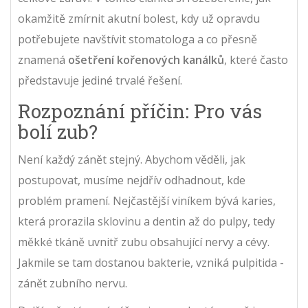
okamžitě zmírnit akutní bolest, kdy už opravdu
potřebujete navštívit stomatologa a co přesně
znamená
ošetření kořenových kanálků
, které často
představuje jediné trvalé řešení.
Rozpoznání příčin: Pro vás
bolí zub?
Není každý zánět stejný. Abychom věděli, jak
postupovat, musíme nejdřív odhadnout, kde
problém pramení. Nejčastější viníkem bývá
karies
,
která prorazila sklovinu a dentin až do pulpy, tedy
měkké tkáně uvnitř zubu obsahující nervy a cévy.
Jakmile se tam dostanou bakterie, vzniká
pulpitida
-
zánět zubního nervu.