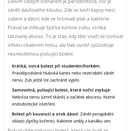
Dalším častým scénářem je
parodontóza
, což je
zánět dásňového kloubu. Zde se tvoří kapsy mezi
zubem a dásní, kde se hromadí plak a bakterie.
Pokud se infikuje špička kořene zubu, vzniká
takzvaný absces. To je stav, kdy tělo snaží se izolovat
infekci obalením hnisu, ale tlak uvnitř způsobuje
nesnesitelnou pulsující bolest.
Krátká, ostrá bolest při studeném/horkém:
Pravděpodobně hluboká karies nebo reverzibilní zánět
nervu. Zub ještě lze zachránit výplní.
Samovolná, pulsující bolest, která noční zvyšuje:
Nekróza nervu (úmrtí tkáně) a začátek abscesu. Nutné
endodontické ošetření.
Bolest při kousnutí a otok dásní:
Zánět periapikální
oblasti (špičky kořene). Bakterie unikly z kanálku ven.
Pokud cítíte tlakovou bolest, která vás budí ze