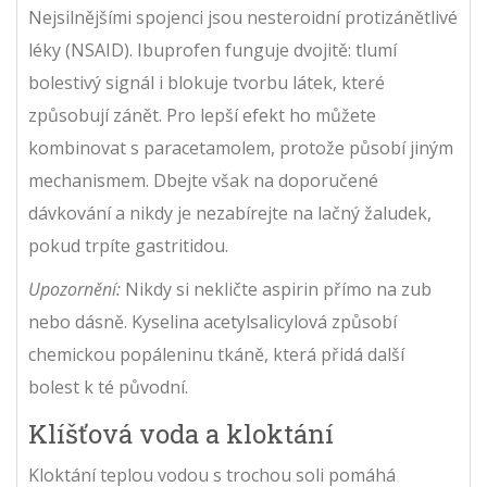
Nejsilnějšími spojenci jsou nesteroidní protizánětlivé
léky (NSAID).
Ibuprofen
funguje dvojitě: tlumí
bolestivý signál i blokuje tvorbu látek, které
způsobují zánět. Pro lepší efekt ho můžete
kombinovat s paracetamolem, protože působí jiným
mechanismem. Dbejte však na doporučené
dávkování a nikdy je nezabírejte na lačný žaludek,
pokud trpíte gastritidou.
Upozornění:
Nikdy si nekličte aspirin přímo na zub
nebo dásně. Kyselina acetylsalicylová způsobí
chemickou popáleninu tkáně, která přidá další
bolest k té původní.
Klíšťová voda a kloktání
Kloktání teplou vodou s trochou soli pomáhá