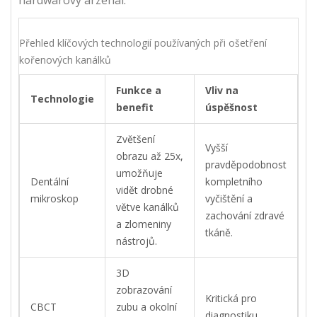
Přehled klíčových technologií používaných při ošetření
kořenových kanálků
Funkce a
Vliv na
Technologie
benefit
úspěšnost
Zvětšení
Vyšší
obrazu až 25x,
pravděpodobnost
umožňuje
Dentální
kompletního
vidět drobné
mikroskop
vyčištění a
větve kanálků
zachování zdravé
a zlomeniny
tkáně.
nástrojů.
3D
zobrazování
Kritická pro
CBCT
zubu a okolní
diagnostiku