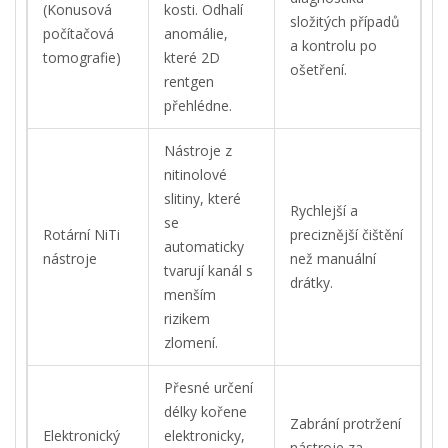
(Konusová
kosti. Odhalí
složitých případů
počítačová
anomálie,
a kontrolu po
tomografie)
které 2D
ošetření.
rentgen
přehlédne.
Nástroje z
nitinolové
slitiny, které
Rychlejší a
se
Rotární NiTi
preciznější čištění
automaticky
nástroje
než manuální
tvarují kanál s
drátky.
menším
rizikem
zlomení.
Přesné určení
délky kořene
Zabrání protržení
Elektronický
elektronicky,
nástroje za