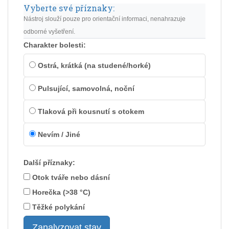
Vyberte své příznaky:
Nástroj slouží pouze pro orientační informaci, nenahrazuje
odborné vyšetření.
Charakter bolesti:
Ostrá, krátká (na studené/horké)
Pulsující, samovolná, noční
Tlaková při kousnutí s otokem
Nevím / Jiné
Další příznaky:
Otok tváře nebo dásní
Horečka (>38 °C)
Těžké polykání
Zanalyzovat stav