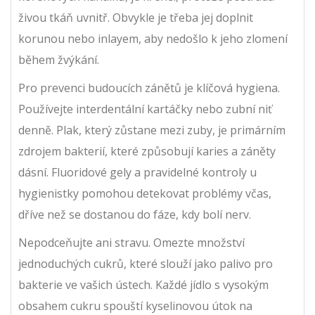
živou tkáň uvnitř. Obvykle je třeba jej doplnit
korunou nebo inlayem, aby nedošlo k jeho zlomení
během žvýkání.
Pro prevenci budoucích zánětů je klíčová hygiena.
Používejte
interdentální kartáčky
nebo
zubní niť
denně. Plak, který zůstane mezi zuby, je primárním
zdrojem bakterií, které způsobují karies a záněty
dásní. Fluoridové gely a pravidelné kontroly u
hygienistky pomohou detekovat problémy včas,
dříve než se dostanou do fáze, kdy bolí nerv.
Nepodceňujte ani stravu. Omezte množství
jednoduchých cukrů, které slouží jako palivo pro
bakterie ve vašich ústech. Každé jídlo s vysokým
obsahem cukru spouští kyselinovou útok na