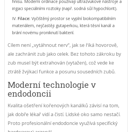
hnisu. Moderní ordinace používají ultrazvukové nástroje a
irigaci speciálními roztoky (např. sodná sůl hypochlorit).
Filace:
Vyčištěný prostor se vyplní biokompatibilním
materiálem, nejčastěji gutaperkou, která těsní kanál a
brání novému proniknutí bakterií.
Cílem není „vytáhnout nerv“, jak se říká hovorově,
ale zachránit zub jako celek. Bez tohoto zákroku by
zub musel být extrahován (vytažen), což vede ke
ztrátě žvýkací funkce a posunu sousedních zubů.
Moderní technologie v
endodoncii
Kvalita ošetření kořenových kanálků závisí na tom,
jak dobře lékař vidí a čistí. Lidské oko samo nestačí.
Proto profesionální endodoncie využívá specifický
hardwarový arzenál.