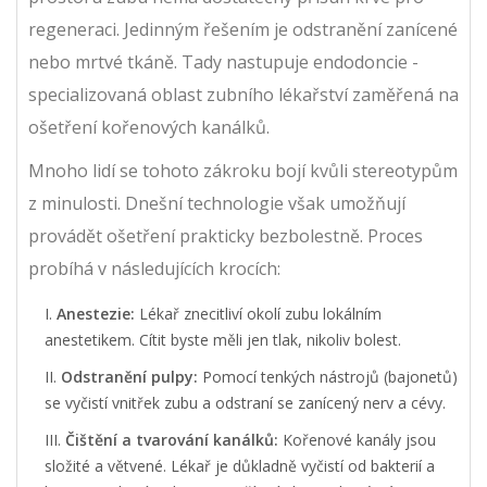
regeneraci. Jedinným řešením je odstranění zanícené
nebo mrtvé tkáně. Tady nastupuje
endodoncie
-
specializovaná oblast zubního lékařství zaměřená na
ošetření kořenových kanálků.
Mnoho lidí se tohoto zákroku bojí kvůli stereotypům
z minulosti. Dnešní technologie však umožňují
provádět ošetření prakticky bezbolestně. Proces
probíhá v následujících krocích:
Anestezie:
Lékař znecitliví okolí zubu lokálním
anestetikem. Cítit byste měli jen tlak, nikoliv bolest.
Odstranění pulpy:
Pomocí tenkých nástrojů (bajonetů)
se vyčistí vnitřek zubu a odstraní se zanícený nerv a cévy.
Čištění a tvarování kanálků:
Kořenové kanály jsou
složité a větvené. Lékař je důkladně vyčistí od bakterií a