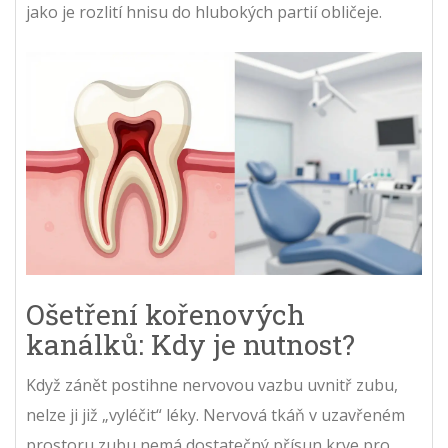
jako je rozlití hnisu do hlubokých partií obličeje.
Ošetření kořenových
kanálků: Kdy je nutnost?
Když zánět postihne nervovou vazbu uvnitř zubu,
nelze ji již „vyléčit“ léky. Nervová tkáň v uzavřeném
prostoru zubu nemá dostatečný přísun krve pro