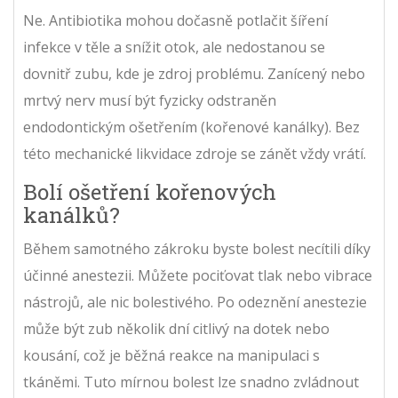
Ne. Antibiotika mohou dočasně potlačit šíření
infekce v těle a snížit otok, ale nedostanou se
dovnitř zubu, kde je zdroj problému. Zanícený nebo
mrtvý nerv musí být fyzicky odstraněn
endodontickým ošetřením (kořenové kanálky). Bez
této mechanické likvidace zdroje se zánět vždy vrátí.
Bolí ošetření kořenových
kanálků?
Během samotného zákroku byste bolest necítili díky
účinné anestezii. Můžete pociťovat tlak nebo vibrace
nástrojů, ale nic bolestivého. Po odeznění anestezie
může být zub několik dní citlivý na dotek nebo
kousání, což je běžná reakce na manipulaci s
tkáněmi. Tuto mírnou bolest lze snadno zvládnout