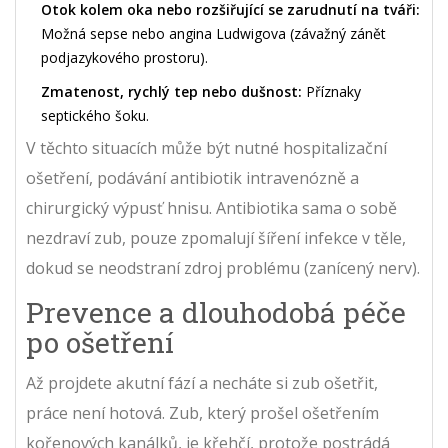
Otok kolem oka nebo rozšiřující se zarudnutí na tváři:
Možná sepse nebo angina Ludwigova (závažný zánět
podjazykového prostoru).
Zmatenost, rychlý tep nebo dušnost:
Příznaky
septického šoku.
V těchto situacích může být nutné hospitalizační
ošetření, podávání antibiotik intravenózně a
chirurgický výpusť hnisu. Antibiotika sama o sobě
nezdraví zub, pouze zpomalují šíření infekce v těle,
dokud se neodstraní zdroj problému (zanícený nerv).
Prevence a dlouhodobá péče
po ošetření
Až projdete akutní fází a necháte si zub ošetřit,
práce není hotová. Zub, který prošel ošetřením
kořenových kanálků, je křehčí, protože postrádá