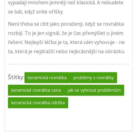
vypadají mnohem jemněji než klasická. A nebudete
se bát, když sníte oříšky.
Není třeba se cítit jako poražený, když se rovnátka
rozbijí. To je jen signál, že je čas přemýšlet o jiném
řešení. Nejlepší léčba je ta, která vám vyhovuje - ne
ta, která je nejdražší nebo nejkrásnější na obrázku.
Štítky:
keramická rovnátka
problémy s rovnátky
keramické rovnátka cena
jak se vyhnout problémům
keramická rovnátka údržba