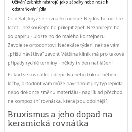
Užívání zubních nástrojů jako zápalky nebo nože k
odstraňování jídla
Co dělat, když se rovnátko odlepí? Nejdřív ho nechte
ležet - nezkoušejte ho přilepit zpět. Nezabírejte ho
do papíru - uložte ho do malého kontejneru.
Zavolejte ortodontovi. Nečekáte týden, než se vám
„příští návštěva“ zavolá. Většina klinik má pro takové
případy rychlé termíny - někdy i v den nahlášení.
Pokud se rovnátko odlepí dva nebo třikrát během
léčby, ortodont vám může navrhnout jiný typ lepidla
nebo dokonce změnu materiálu - například přechod
na kompozitní rovnátka, která jsou odolnější.
Bruxismus a jeho dopad na
keramická rovnátka