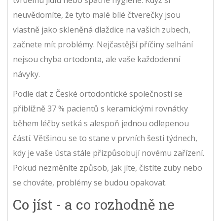
tvrdému jídlu nebo špatné hygieně. Když si
neuvědomíte, že tyto malé bílé čtverečky jsou
vlastně jako skleněná dlaždice na vašich zubech,
začnete mít problémy. Nejčastější příčiny selhání
nejsou chyba ortodonta, ale vaše každodenní
návyky.
Podle dat z České ortodontické společnosti se
přibližně 37 % pacientů s keramickými rovnátky
během léčby setká s alespoň jednou odlepenou
částí. Většinou se to stane v prvních šesti týdnech,
kdy je vaše ústa stále přizpůsobují novému zařízení.
Pokud nezměníte způsob, jak jíte, čistíte zuby nebo
se chováte, problémy se budou opakovat.
Co jíst - a co rozhodně ne