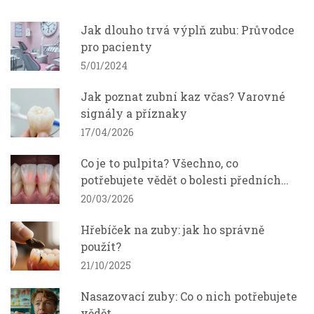
Jak dlouho trvá výplň zubu: Průvodce
pro pacienty
5/01/2024
Jak poznat zubní kaz včas? Varovné
signály a příznaky
17/04/2026
Co je to pulpita? Všechno, co
potřebujete vědět o bolesti předních
zubů
20/03/2026
Hřebíček na zuby: jak ho správně
použít?
21/10/2025
Nasazovací zuby: Co o nich potřebujete
vědět