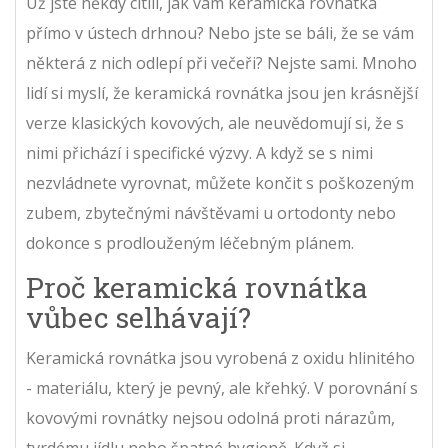
Už jste někdy cítili, jak vám keramická rovnátka
přímo v ústech drhnou? Nebo jste se báli, že se vám
některá z nich odlepí při večeři? Nejste sami. Mnoho
lidí si myslí, že keramická rovnátka jsou jen krásnější
verze klasických kovových, ale neuvědomují si, že s
nimi přichází i specifické výzvy. A když se s nimi
nezvládnete vyrovnat, můžete končit s poškozeným
zubem, zbytečnými návštěvami u ortodonty nebo
dokonce s prodlouženým léčebným plánem.
Proč keramická rovnátka
vůbec selhávají?
Keramická rovnátka jsou vyrobená z oxidu hlinitého
- materiálu, který je pevný, ale křehký. V porovnání s
kovovými rovnátky nejsou odolná proti nárazům,