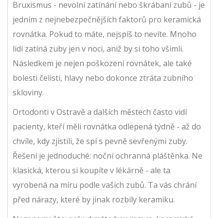
Bruxismus - nevolní zatínání nebo škrábaní zubů - je
jedním z nejnebezpečnějších faktorů pro keramická
rovnátka. Pokud to máte, nejspíš to nevíte. Mnoho
lidí zatíná zuby jen v noci, aniž by si toho všimli.
Následkem je nejen poškození rovnátek, ale také
bolesti čelisti, hlavy nebo dokonce ztráta zubního
skloviny.
Ortodonti v Ostravě a dalších městech často vidí
pacienty, kteří měli rovnátka odlepená týdně - až do
chvíle, kdy zjistili, že spí s pevně sevřenými zuby.
Řešení je jednoduché: noční ochranná pláštěnka. Ne
klasická, kterou si koupíte v lékárně - ale ta
vyrobená na míru podle vašich zubů. Ta vás chrání
před nárazy, které by jinak rozbily keramiku.