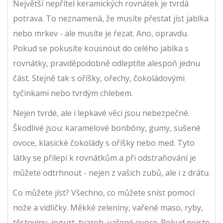
Největší nepřítel keramických rovnátek je tvrdá
potrava. To neznamená, že musíte přestat jíst jablka
nebo mrkev - ale musíte je řezat. Ano, opravdu.
Pokud se pokusíte kousnout do celého jablka s
rovnátky, pravděpodobně odleptíte alespoň jednu
část. Stejně tak s oříšky, ořechy, čokoládovými
tyčinkami nebo tvrdým chlebem.
Nejen tvrdé, ale i lepkavé věci jsou nebezpečné.
Škodlivé jsou: karamelové bonbóny, gumy, sušené
ovoce, klasické čokolády s oříšky nebo med. Tyto
látky se přilepí k rovnátkům a při odstraňování je
můžete odtrhnout - nejen z vašich zubů, ale i z drátu.
Co můžete jíst? Všechno, co můžete sníst pomocí
nože a vidličky. Měkké zeleniny, vařené maso, ryby,
těstoviny, jogurt, tvaroh, vařené ovoce. Pokud nejste