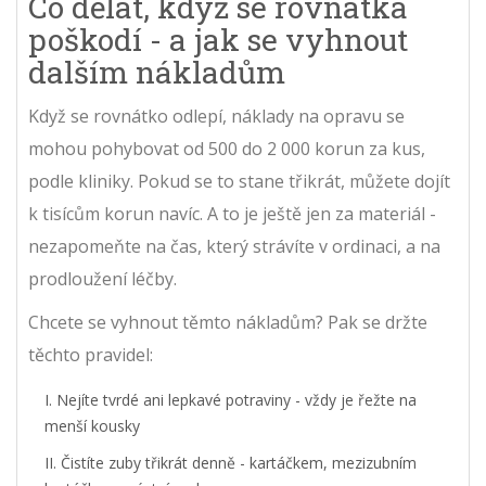
Co dělat, když se rovnátka
poškodí - a jak se vyhnout
dalším nákladům
Když se rovnátko odlepí, náklady na opravu se
mohou pohybovat od 500 do 2 000 korun za kus,
podle kliniky. Pokud se to stane třikrát, můžete dojít
k tisícům korun navíc. A to je ještě jen za materiál -
nezapomeňte na čas, který strávíte v ordinaci, a na
prodloužení léčby.
Chcete se vyhnout těmto nákladům? Pak se držte
těchto pravidel:
Nejíte tvrdé ani lepkavé potraviny - vždy je řežte na
menší kousky
Čistíte zuby třikrát denně - kartáčkem, mezizubním