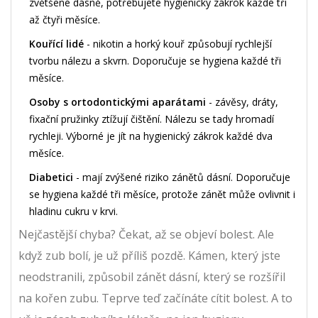
zvětšené dásně, potřebujete hygienický zákrok každé tři
až čtyři měsíce.
Kouřící lidé
- nikotin a horký kouř způsobují rychlejší
tvorbu nálezu a skvrn. Doporučuje se hygiena každé tři
měsíce.
Osoby s ortodontickými aparátami
- závěsy, dráty,
fixační pružinky ztížují čištění. Nálezu se tady hromadí
rychleji. Výborné je jít na hygienický zákrok každé dva
měsíce.
Diabetici
- mají zvýšené riziko zánětů dásní. Doporučuje
se hygiena každé tři měsíce, protože zánět může ovlivnit i
hladinu cukru v krvi.
Nejčastější chyba? Čekat, až se objeví bolest. Ale
když zub bolí, je už příliš pozdě. Kámen, který jste
neodstranili, způsobil zánět dásní, který se rozšířil
na kořen zubu. Teprve teď začínáte cítit bolest. A to