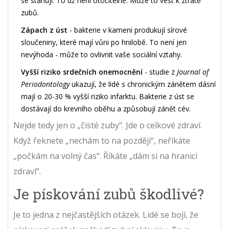
se stahují. To už není otočitelné. Může to vést k ztrátě
zubů.
Zápach z úst
- bakterie v kameni produkují sírové
sloučeniny, které mají vůni po hnilobě. To není jen
nevýhoda - může to ovlivnit vaše sociální vztahy.
Vyšší riziko srdečních onemocnění
- studie z
Journal of
Periodontology
ukazují, že lidé s chronickým zánětem dásní
mají o 20-30 % vyšší riziko infarktu. Bakterie z úst se
dostávají do krevního oběhu a způsobují zánět cév.
Nejde tedy jen o „čisté zuby“. Jde o celkové zdraví.
Když řeknete „nechám to na později“, neříkáte
„počkám na volný čas“. Říkáte „dám si na hranici
zdraví“.
Je pískování zubů škodlivé?
Je to jedna z nejčastějších otázek. Lidé se bojí, že