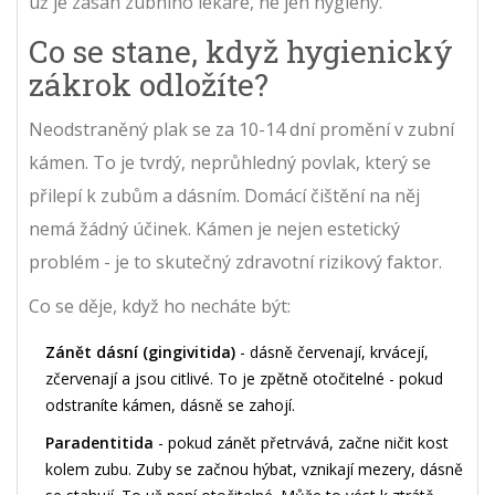
už je zásah zubního lékaře, ne jen hygieny.
Co se stane, když hygienický
zákrok odložíte?
Neodstraněný plak se za 10-14 dní promění v zubní
kámen. To je tvrdý, neprůhledný povlak, který se
přilepí k zubům a dásním. Domácí čištění na něj
nemá žádný účinek. Kámen je nejen estetický
problém - je to skutečný zdravotní rizikový faktor.
Co se děje, když ho necháte být:
Zánět dásní (gingivitida)
- dásně červenají, krvácejí,
zčervenají a jsou citlivé. To je zpětně otočitelné - pokud
odstraníte kámen, dásně se zahojí.
Paradentitida
- pokud zánět přetrvává, začne ničit kost
kolem zubu. Zuby se začnou hýbat, vznikají mezery, dásně