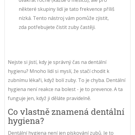
dvakrát ročně (každé 6 měsíců), ale pro
některé skupiny lidí je tato frekvence příliš
nízká. Tento nástroj vám pomůže zjistit,
zda potřebujete čistit zuby častěji.
Nejste si jistí, kdy je správný čas na dentální
hygienu? Mnoho lidí si myslí, že stačí chodit k
zubnímu lékaři, když bolí zuby. To je chyba. Dentální
hygiena není reakce na bolest - je to prevence. A ta
funguje jen, když ji děláte pravidelně.
Co vlastně znamená dentální
hygiena?
Dentální hygiena není jen pískování zubů. Je to