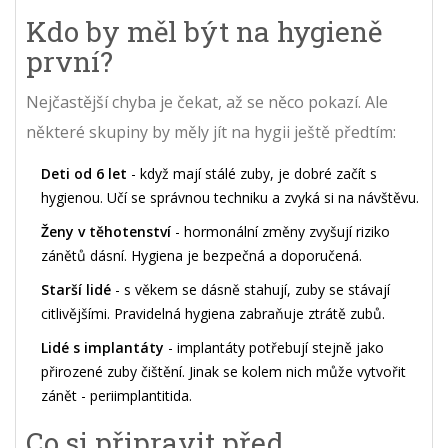
Kdo by měl být na hygieně
první?
Nejčastější chyba je čekat, až se něco pokazí. Ale
některé skupiny by měly jít na hygii ještě předtím:
Deti od 6 let
- když mají stálé zuby, je dobré začít s
hygienou. Učí se správnou techniku a zvyká si na návštěvu.
Ženy v těhotenství
- hormonální změny zvyšují riziko
zánětů dásní. Hygiena je bezpečná a doporučená.
Starší lidé
- s věkem se dásně stahují, zuby se stávají
citlivějšími. Pravidelná hygiena zabraňuje ztrátě zubů.
Lidé s implantáty
- implantáty potřebují stejně jako
přirozené zuby čištění. Jinak se kolem nich může vytvořit
zánět - periimplantitida.
Co si připravit před