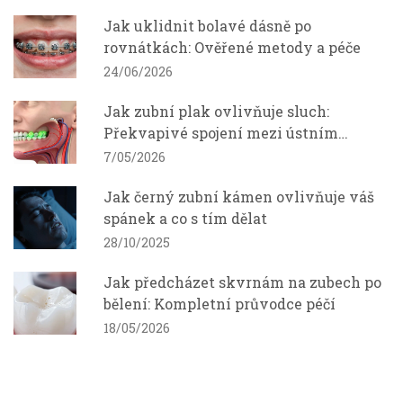
Jak uklidnit bolavé dásně po
rovnátkách: Ověřené metody a péče
24/06/2026
Jak zubní plak ovlivňuje sluch:
Překvapivé spojení mezi ústním
zdravím a ušmi
7/05/2026
Jak černý zubní kámen ovlivňuje váš
spánek a co s tím dělat
28/10/2025
Jak předcházet skvrnám na zubech po
bělení: Kompletní průvodce péčí
18/05/2026