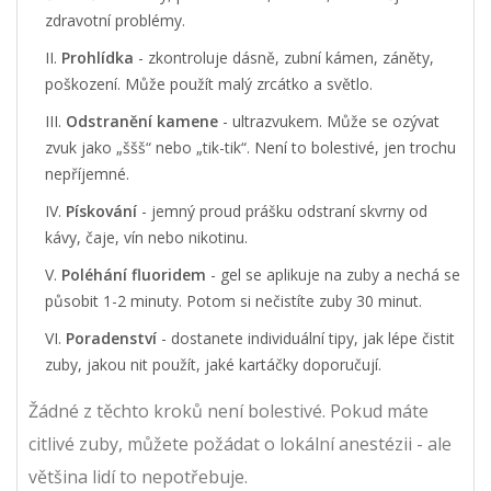
zdravotní problémy.
Prohlídka
- zkontroluje dásně, zubní kámen, záněty,
poškození. Může použít malý zrcátko a světlo.
Odstranění kamene
- ultrazvukem. Může se ozývat
zvuk jako „ššš“ nebo „tik-tik“. Není to bolestivé, jen trochu
nepříjemné.
Pískování
- jemný proud prášku odstraní skvrny od
kávy, čaje, vín nebo nikotinu.
Poléhání fluoridem
- gel se aplikuje na zuby a nechá se
působit 1-2 minuty. Potom si nečistíte zuby 30 minut.
Poradenství
- dostanete individuální tipy, jak lépe čistit
zuby, jakou nit použít, jaké kartáčky doporučují.
Žádné z těchto kroků není bolestivé. Pokud máte
citlivé zuby, můžete požádat o lokální anestézii - ale
většina lidí to nepotřebuje.