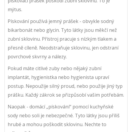
pískovací prášek poškodí zubní sklovinu. To je
mýtus.
Pískování používá jemný prášek - obvykle sodný
bikarbonát nebo glycin. Tyto látky jsou měkčí než
zubní sklovinu. Přístroj pracuje s nízkým tlakem a
přesně cíleně. Neodstraňuje sklovinu, jen odstraní
povrchové skvrny a nálezy.
Pokud máte citlivé zuby nebo nějaký zubní
implantát, hygienistka nebo hygienista upraví
postup. Nepoužije silný proud, nebo použije jiný typ
prášku. Každý zákrok se přizpůsobí vašim potřebám.
Naopak - domácí „pískování“ pomocí kuchyňské
sody nebo soli je nebezpečné. Tyto látky jsou příliš
hrubé a mohou poškodit sklovinu. Nechte to