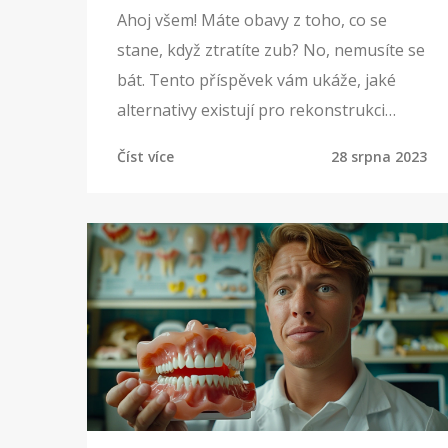
Ahoj všem! Máte obavy z toho, co se
stane, když ztratíte zub? No, nemusíte se
bát. Tento příspěvek vám ukáže, jaké
alternativy existují pro rekonstrukci
chrupu. Od dentálních implantátů po
Číst více
28 srpna 2023
protetické náhrady. Pojďme se na to
podívat společně a dozvědět se více o
tom, jak můžeme udržet náš úsměv svěží
a zdárný. Takže, pokud jste zvědaví, co se
kryje za těmito termíny, přidejte se k
nám!