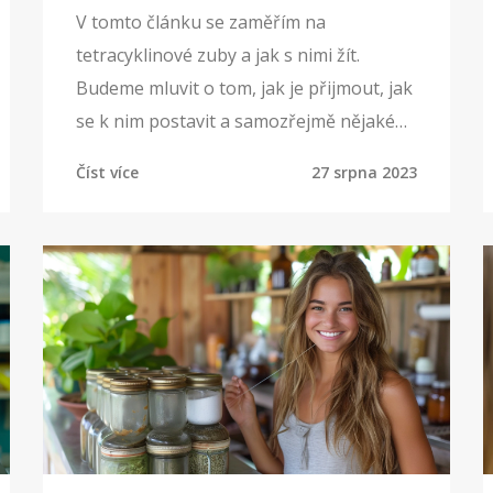
V tomto článku se zaměřím na
tetracyklinové zuby a jak s nimi žít.
Budeme mluvit o tom, jak je přijmout, jak
se k nim postavit a samozřejmě nějaké
tipy a triky, jak se vypořádat s tímto
Číst více
27 srpna 2023
zubním problémem. Naučíme se něco o
tetracyklinových zubech, jejich léčbě a
také o tom, jak může dentální kosmetika
pomoci zlepšit jejich vzhled. Takže,
pokud se potýkáte s tetracyklinovými
zuby, nebo máte zájem o tuto
problematiku, pak je tento článek právě
pro vás!