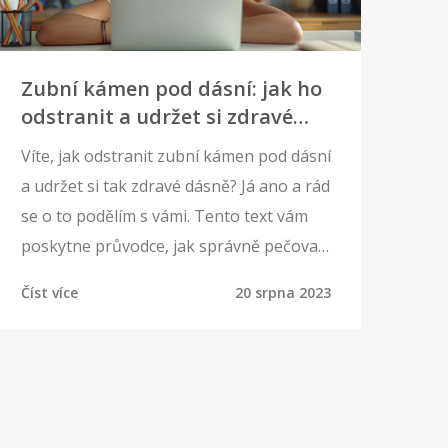
Zubní kámen pod dásní: jak ho
odstranit a udržet si zdravé
dásně
Víte, jak odstranit zubní kámen pod dásní
a udržet si tak zdravé dásně? Já ano a rád
se o to podělím s vámi. Tento text vám
poskytne průvodce, jak správně pečovat
o své zuby a dásně, jak předcházet
Číst více
20 srpna 2023
tvorbě zubního kamene a jak se ho
následně účinně zbavit. Můžete se těšit
na řadu užitečných rad a tipů, které vám
pomůžou udržet si úsměv v top kondici.
Zdraví vašeho ústního dutiny je totiž