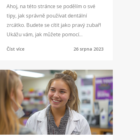
Ahoj, na této stránce se podělím o své
tipy, jak správně používat dentální
zrcátko. Budete se cítit jako pravý zubař!
Ukážu vám, jak můžete pomocí
dentálního zrcátka lépe pečovat o své
Číst více
26 srpna 2023
zuby a celkově zlepšovat údržbu své
ústní dutiny. Pokud jste začátečník, nic se
nebojte. S touto průvodcí to zvládne
opravdu každý!