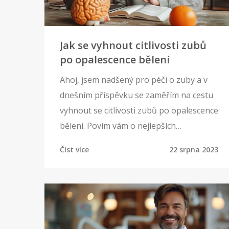
Jak se vyhnout citlivosti zubů
po opalescence bělení
Ahoj, jsem nadšený pro péči o zuby a v
dnešním příspěvku se zaměřím na cestu
vyhnout se citlivosti zubů po opalescence
bělení. Povím vám o nejlepších
postupech prevence a jak správně
Číst více
22 srpna 2023
pečovat o váš úsměv. Promluvíme si o
tom, jak opalescence bělení může ovlivnit
vaše zuby a jak je možné minimalizovat
potenciální nepříjemnosti. Jsem
připraven sdílet své zkušenosti a