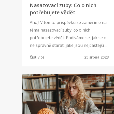
Nasazovací zuby: Co o nich
potřebujete vědět
Ahoj! V tomto příspěvku se zaměříme na
téma nasazovací zuby, co o nich
potřebujete vědět. Podíváme se, jak se o
ně správně starat, jaké jsou nejčastější
problémy a jak je řešit. Pokud vás zajímá
Číst více
25 srpna 2023
zdraví vašich zubů a péče o ně právě jste
na správné adrese. Tak pojďme na to,
doufám, že z tohoto čtení získáte hodně
užitečných informací!