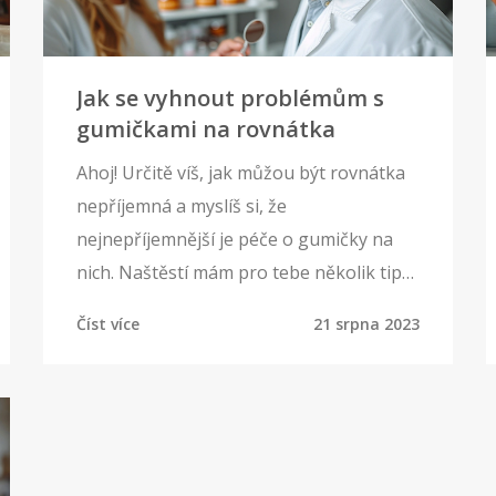
Jak se vyhnout problémům s
gumičkami na rovnátka
Ahoj! Určitě víš, jak můžou být rovnátka
nepříjemná a myslíš si, že
nejnepříjemnější je péče o gumičky na
nich. Naštěstí mám pro tebe několik tipů,
jak těmto problémům předejít! Ve svém
Číst více
21 srpna 2023
posledním článku se zaměřuji na to, jak
se vyhnout problémům s gumičkami na
rovnátkách a jak o ně správně pečovat.
Je to jednodušší, než si možná myslíš!