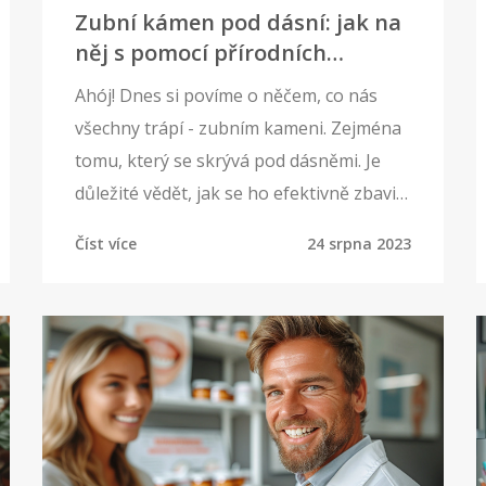
Zubní kámen pod dásní: jak na
něj s pomocí přírodních
prostředků
Ahój! Dnes si povíme o něčem, co nás
všechny trápí - zubním kameni. Zejména
tomu, který se skrývá pod dásněmi. Je
důležité vědět, jak se ho efektivně zbavit
s použitím přírodních prostředků.
Číst více
24 srpna 2023
Pojďme objevit, jak lze pomocí
jednoduchých domácích metod udržovat
naši ústní hygienu na vrcholu a podpořit
zdraví našich úst.