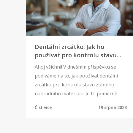
efektivní tipy s vámi.
Dentální zrcátko: Jak ho
používat pro kontrolu stavu
zubního náhradního materiálu
Ahoj všichni! V dnešním příspěvku se
podíváme na to, jak používat dentální
zrcátko pro kontrolu stavu zubního
náhradního materiálu. Je to poměrně
jednoduché a lze to udělat přímo z
Číst více
19 srpna 2023
pohodlí domova. Spolu objevíme, jak nám
tento jednoduchý nástroj může pomoci
udržovat naše úsměvy v nejlepším