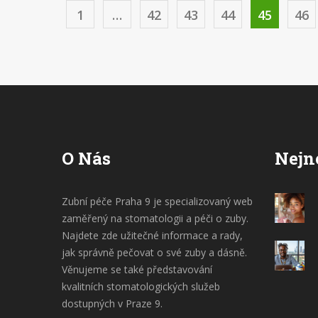
možném stavu. Tak pojďme na to!
1
…
42
43
44
45
46
O Nás
Nejn
Zubní péče Praha 9 je specializovaný web
zaměřený na stomatologii a péči o zuby.
Najdete zde užitečné informace a rady,
jak správně pečovat o své zuby a dásně.
Věnujeme se také představování
kvalitních stomatologických služeb
dostupných v Praze 9.