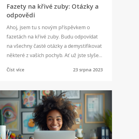
Fazety na křivé zuby: Otázky a
odpovědi
Ahoj, jsem tu s novým příspěvkem o
fazetách na křivé zuby. Budu odpovídat
na všechny časté otázky a demystifikovat
některé z vašich pochyb. Ať už jste slyšeli
o fazetách mnoho nebo málo, jsem si
Číst více
23 srpna 2023
jistý, že najdete v tomto článku něco
nového a užitečného. Věřte mi, po
přečtení tohoto článku už nebudete mít
pochyby o této úžasné zubní proceduře.