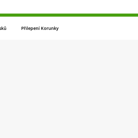
sků
Přilepení Korunky