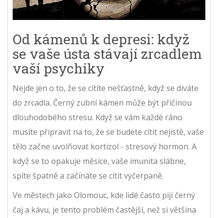
Od kámenů k depresi: když
se vaše ústa stávají zrcadlem
vaší psychiky
Nejde jen o to, že se cítíte nešťastně, když se díváte
do zrcadla. Černý zubní kámen může být příčinou
dlouhodobého stresu. Když se vám každé ráno
musíte připravit na to, že se budete cítit nejistě, vaše
tělo začne uvolňovat kortizol - stresový hormon. A
když se to opakuje měsíce, vaše imunita slábne,
spíte špatně a začínáte se cítit vyčerpaně.
Ve městech jako Olomouc, kde lidé často piji černý
čaj a kávu, je tento problém častější, než si většina