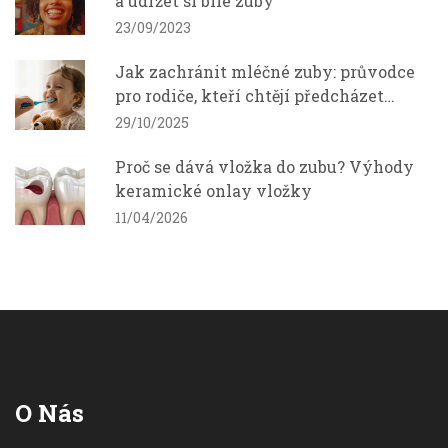
a udržet si bílé zuby
23/09/2023
Jak zachránit mléčné zuby: průvodce
pro rodiče, kteří chtějí předcházet
zubnímu kameni u dětí
29/10/2025
Proč se dává vložka do zubu? Výhody
keramické onlay vložky
11/04/2026
O Nás