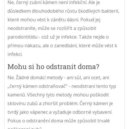
Ne, černý zubní kámen není infekční. Ale je
důsledkem dlouhodobého růstu škodlivých bakterií,
které mohou vést k zánětu dásní. Pokud jej
neodstraníte, může se rozšířit a způsobit
parodontitidu - což už je infekce. Takže nejde o
přímou nákazu, ale o zanedbání, které může vést k
infekci.
Mohu si ho odstranit doma?
Ne. Žádné domácí metody - ani sůl, ani ocet, ani
„černý kámen odstraňovač“ - neodstraní tento typ
kamenů. Všechny tyto metody mohou poškodit
sklovinu zubů a zhoršit problém. Černý kámen je
tvrdý jako vápenec a vyžaduje odborné vybavení.
Pokus o odstranění doma může způsobit trvalé