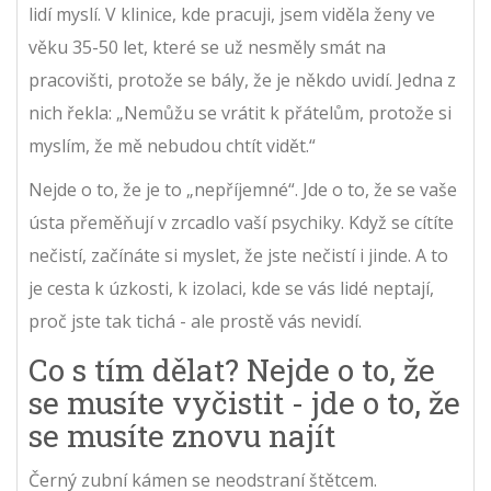
lidí myslí. V klinice, kde pracuji, jsem viděla ženy ve
věku 35-50 let, které se už nesměly smát na
pracovišti, protože se bály, že je někdo uvidí. Jedna z
nich řekla: „Nemůžu se vrátit k přátelům, protože si
myslím, že mě nebudou chtít vidět.“
Nejde o to, že je to „nepříjemné“. Jde o to, že se vaše
ústa přeměňují v zrcadlo vaší psychiky. Když se cítíte
nečistí, začínáte si myslet, že jste nečistí i jinde. A to
je cesta k úzkosti, k izolaci, kde se vás lidé neptají,
proč jste tak tichá - ale prostě vás nevidí.
Co s tím dělat? Nejde o to, že
se musíte vyčistit - jde o to, že
se musíte znovu najít
Černý zubní kámen se neodstraní štětcem.