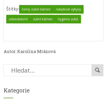
Štítky:
černý zubní kámen
náladové výkyvy
sebevědomí
zubní kámen
hygiena zubů
Autor: Karolína Mrázová
Kategorie