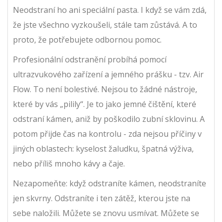
Neodstraní ho ani speciální pasta. I když se vám zdá,
že jste všechno vyzkoušeli, stále tam zůstává. A to
proto, že potřebujete odbornou pomoc.
Profesionální odstranění probíhá pomocí
ultrazvukového zařízení a jemného prášku - tzv. Air
Flow. To není bolestivé. Nejsou to žádné nástroje,
které by vás „pilily“. Je to jako jemné čištění, které
odstraní kámen, aniž by poškodilo zubní sklovinu. A
potom přijde čas na kontrolu - zda nejsou příčiny v
jiných oblastech: kyselost žaludku, špatná výživa,
nebo příliš mnoho kávy a čaje.
Nezapomeňte: když odstraníte kámen, neodstraníte
jen skvrny. Odstraníte i ten zátěž, kterou jste na
sebe naložili. Můžete se znovu usmívat. Můžete se