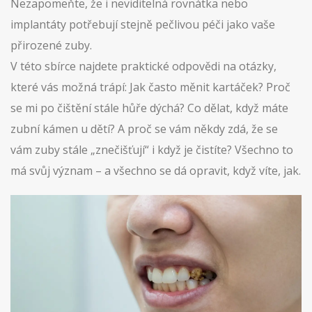
Nezapomeňte, že i neviditelná rovnátka nebo
implantáty potřebují stejně pečlivou péči jako vaše
přirozené zuby.
V této sbírce najdete praktické odpovědi na otázky,
které vás možná trápí: Jak často měnit kartáček? Proč
se mi po čištění stále hůře dýchá? Co dělat, když máte
zubní kámen u dětí? A proč se vám někdy zdá, že se
vám zuby stále „znečišťují“ i když je čistíte? Všechno to
má svůj význam – a všechno se dá opravit, když víte, jak.