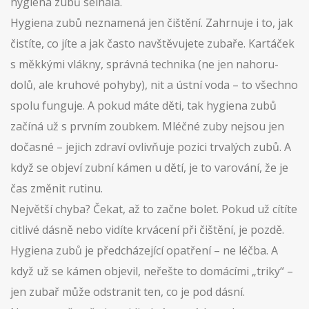
hygiena zubů selhala.
Hygiena zubů neznamená jen čištění. Zahrnuje i to, jak
čistíte, co jíte a jak často navštěvujete zubaře. Kartáček
s měkkými vlákny, správná technika (ne jen nahoru-
dolů, ale kruhové pohyby), nit a ústní voda – to všechno
spolu funguje. A pokud máte děti, tak hygiena zubů
začíná už s prvním zoubkem. Mléčné zuby nejsou jen
dočasné – jejich zdraví ovlivňuje pozici trvalých zubů. A
když se objeví zubní kámen u dětí, je to varování, že je
čas změnit rutinu.
Největší chyba? Čekat, až to začne bolet. Pokud už cítíte
citlivé dásně nebo vidíte krvácení při čištění, je pozdě.
Hygiena zubů je předcházející opatření – ne léčba. A
když už se kámen objevil, neřešte to domácími „triky“ –
jen zubař může odstranit ten, co je pod dásní.