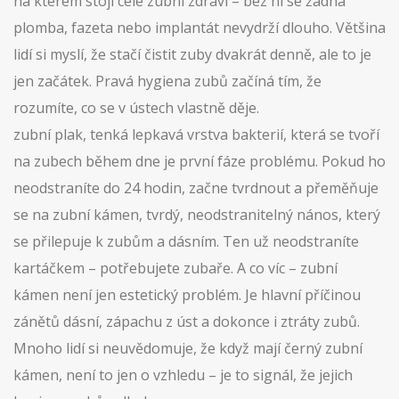
na kterém stojí celé zubní zdraví – bez ní se žádná
plomba, fazeta nebo implantát nevydrží dlouho.
Většina
lidí si myslí, že stačí čistit zuby dvakrát denně, ale to je
jen začátek. Pravá hygiena zubů začíná tím, že
rozumíte, co se v ústech vlastně děje.
zubní plak
,
tenká lepkavá vrstva bakterií, která se tvoří
na zubech během dne
je první fáze problému. Pokud ho
neodstraníte do 24 hodin, začne tvrdnout a přeměňuje
se na
zubní kámen
,
tvrdý, neodstranitelný nános, který
se přilepuje k zubům a dásním
. Ten už neodstraníte
kartáčkem – potřebujete zubaře. A co víc – zubní
kámen není jen estetický problém. Je hlavní příčinou
zánětů dásní, zápachu z úst a dokonce i ztráty zubů.
Mnoho lidí si neuvědomuje, že když mají černý zubní
kámen, není to jen o vzhledu – je to signál, že jejich