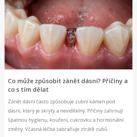
Co může způsobit zánět dásní? Příčiny a
co s tím dělat
Zánět dásní často způsobuje zubní kámen pod
dásní, který je skrytý a neviditelný. Příčiny zahrnují
špatnou hygienu, kouření, cukrovku a hormonální
změny. Včasná léčba zabraňuje ztrátě zubů.